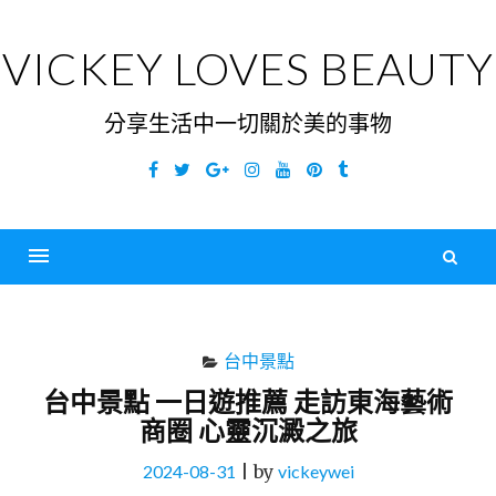
Skip
to
VICKEY LOVES BEAUTY
content
分享生活中一切關於美的事物
Facebook
Twitter
Google
Instagram
YouTube
Pinterest
Tumblr
Plus
搜
尋
Menu
關
鍵
台中景點
字
台中景點 一日遊推薦 走訪東海藝術
商圈 心靈沉澱之旅
2024-08-31
|
by
vickeywei