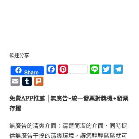
歡迎分享
Facebook
Pinterest
Line
Twitter
Teleg
Share
Email
Tumblr
Plurk
免費APP推薦 │無廣告-統一發票對獎機+發票
存摺
無廣告的清爽介面：清楚簡潔的介面、同時提
供無廣告干擾的清爽環境，讓您輕輕鬆鬆就可