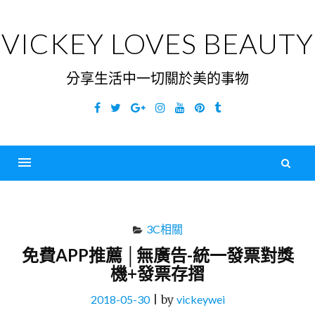
Skip
to
VICKEY LOVES BEAUTY
content
分享生活中一切關於美的事物
Facebook
Twitter
Google
Instagram
YouTube
Pinterest
Tumblr
Plus
搜
尋
Menu
關
鍵
3C相關
字
免費APP推薦 │無廣告-統一發票對獎
機+發票存摺
2018-05-30
|
by
vickeywei