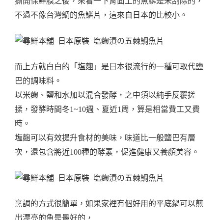
撕
開保鮮膜之後，來看一下背面上的魚鱗是未刮除的，
不過不像台灣鯛的魚鱗片，這來自日本的比較小。
而上方就白白的「塩麴」是日本很流行的一種可取代鹽
巴的調味料。
以米麴、鹽和水加以混合發酵，之中須以純手反覆搓
揉，發酵時間冬1~10週、夏近1周，算是相當費工又費
時。
塩麴可以有效提升食材的美味，味道比一般鹽巴有層
次，還包含將近100種的酵素，促進健康又養顏美容。
烹調的方式很簡單，如果家裡有個好用的平底鍋可以煎
出漂亮的魚是最好的，