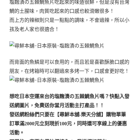
塩麴漬の五棘鯛魚片吃起來的味道很鮮，但是沒有台灣
鯛的土腥味，肉質吃起來的口感也較滑嫩很多！
而上方的辣椒則只是一點點的調味，不會過辣，所以小
孩及老人家也很適合！
而背面的魚鱗是可以食用的，而且若是喜歡酥脆口感的
朋友，在烤箱時可以翻過來多烤一下，口感會更好吃！
想吃日本空運來台的塩麴漬の五棘鯛魚片嗎？快
點入發
送網圖片，免費送你當月活動主打產品！！
發送網粉絲們只要在【尋鮮本舖-樂天分舖】購物單筆
訂單滿2000元立刻現折100元，同時還可享線上的優惠
活動。