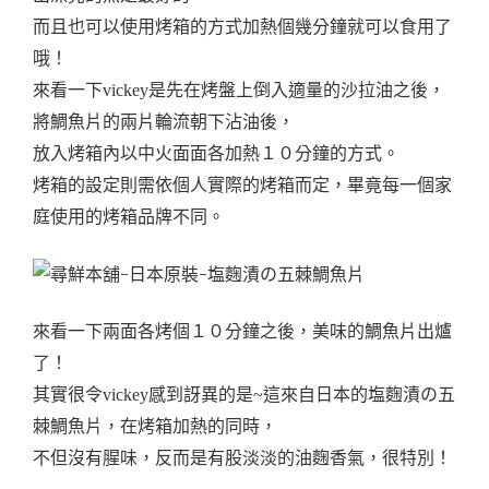
而且也可以使用烤箱的方式加熱個幾分鐘就可以食用了
哦！
來看一下vickey是先在烤盤上倒入適量的沙拉油之後，
將鯛魚片的兩片輪流朝下沾油後，
放入烤箱內以中火面面各加熱１０分鐘的方式。
烤箱的設定則需依個人實際的烤箱而定，畢竟每一個家
庭使用的烤箱品牌不同。
來看一下兩面各烤個１０分鐘之後，美味的鯛魚片出爐
了！
其實很令vickey感到訝異的是~這來自日本的塩麴漬の五
棘鯛魚片，在烤箱加熱的同時，
不但沒有腥味，反而是有股淡淡的油麴香氣，很特別！