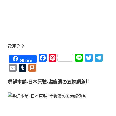
歡迎分享
Facebook
Pinterest
Line
Twitter
Teleg
Share
Email
Tumblr
Plurk
尋鮮本舖-日本原裝-塩麴漬の五棘鯛魚片