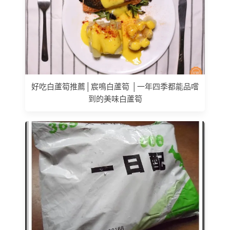
好吃白蘆筍推薦│宸鳴白蘆筍 │一年四季都能品嚐
到的美味白蘆筍