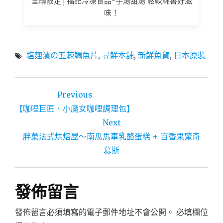
全聯限定│福記冷凍食品-芋湯甜湯 鬆軟綿香好滋
味！
塩麴漬の五棘鯛魚片
,
尋鮮本舖
,
新鮮魚貨
,
日本原裝
文
Previous
章
【咖哩巨匠．小魔女咖哩調理包】
導
Next
胖菓法式烘焙屋～南瓜馬車乳酪蛋糕 + 百香果驚奇
覽
慕斯
發佈留言
發佈留言必須填寫的電子郵件地址不會公開。
必填欄位