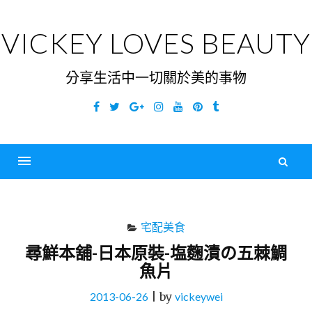
Skip
to
VICKEY LOVES BEAUTY
content
分享生活中一切關於美的事物
Facebook
Twitter
Google
Instagram
YouTube
Pinterest
Tumblr
Plus
搜
尋
Menu
關
鍵
宅配美食
字
尋鮮本舖-日本原裝-塩麴漬の五棘鯛
魚片
2013-06-26
|
by
vickeywei