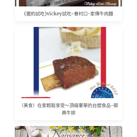
(邀約試吃)vickey試吃~眷村口-家傳牛肉麵
（美食）在家輕鬆享受～頂級奢華的台塑食品~御
典牛排