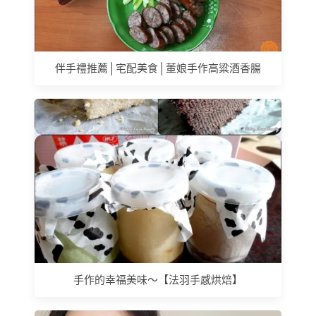
伴手禮推薦│宅配美食│董娘手作高粱酒香腸
手作的幸福美味～【法羽手感烘焙】