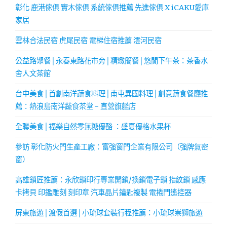
彰化 鹿港傢俱 實木傢俱 系統傢俱推薦 先進傢俱 X iCAKU愛庫
家居
雲林合法民宿 虎尾民宿 電梯住宿推薦 澐河民宿
公益路聚餐│永春東路花市旁│精緻簡餐│悠閒下午茶：茶香水
舍人文茶館
台中美食│首創南洋蔬食料理│南屯異國料理│創意蔬食餐廳推
薦：熱浪島南洋蔬食茶堂 - 直營旗艦店
全聯美食│福樂自然零無糖優酪 ：盛夏優格水果杯
參訪 彰化防火門生產工廠：富強窗門企業有限公司（強牌氣密
窗）
高雄鎖匠推薦：永欣鎖印行專業開鎖/換鎖電子鎖 指紋鎖 感應
卡拷貝 印鑑雕刻 刻印章 汽車晶片鑰匙複製 電捲門遙控器
屏東旅遊│渡假首選│小琉球套裝行程推薦：小琉球崇獅旅遊