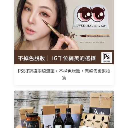
PSST鋼鐵眼線液筆，不掉色脫妝，完整售後退換
貨