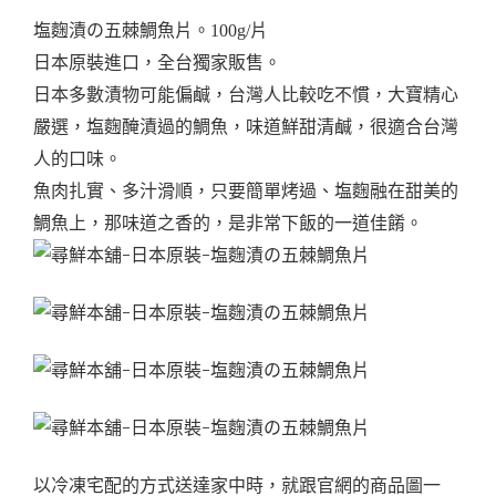
塩麴漬の五棘鯛魚片。100g/片
日本原裝進口，全台獨家販售。
日本多數漬物可能偏鹹，台灣人比較吃不慣，大寶精心
嚴選，塩麴醃漬過的鯛魚，味道鮮甜清鹹，很適合台灣
人的口味。
魚肉扎實、多汁滑順，只要簡單烤過、塩麴融在甜美的
鯛魚上，那味道之香的，是非常下飯的一道佳餚。
以冷凍宅配的方式送達家中時，就跟官網的商品圖一