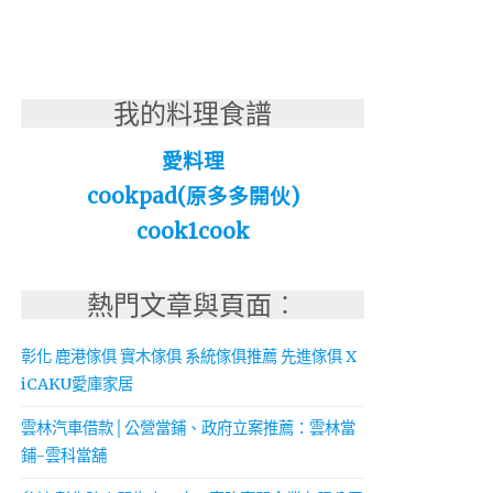
我的料理食譜
愛料理
cookpad(原多多開伙)
cook1cook
熱門文章與頁面︰
彰化 鹿港傢俱 實木傢俱 系統傢俱推薦 先進傢俱 X
iCAKU愛庫家居
雲林汽車借款│公營當鋪、政府立案推薦：雲林當
鋪-雲科當舖