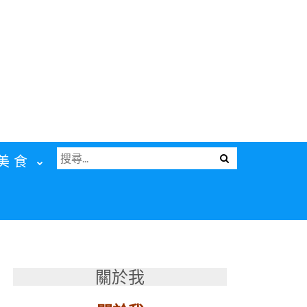
搜
Menu
美食
尋
關
鍵
字:
關於我