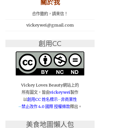
關於我
合作邀約，請來信！
vickeywei@gmail.com
創用CC
Vickey Loves Beauty網站上的
所有圖文，皆由
vickeywei
製作
以
創用CC 姓名標示
–
非商業性
–
禁止改作
4.0 國際 授權條款
釋出。
美食地圖懶人包