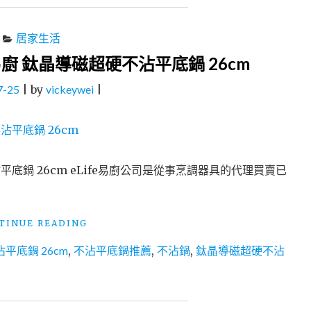
居家生活
易廚 鈦晶導磁超硬不沾平底鍋 26cm
7-25
|
by
vickeywei
|
平底鍋 26cm eLife易廚公司是從事烹調器具的代理買賣已
"不
TINUE READING
沾
沾平底鍋 26cm
,
不沾平底鍋推薦
,
不沾鍋
,
鈦晶導磁超硬不沾
平
底
鍋
推
薦：