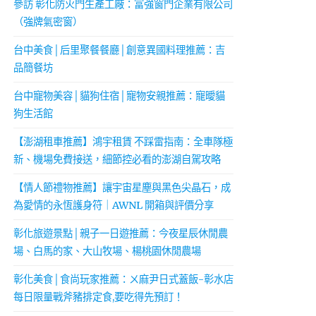
參訪 彰化防火門生產工廠：富強窗門企業有限公司
（強牌氣密窗）
台中美食│后里聚餐餐廳│創意異國料理推薦：吉
品簡餐坊
台中寵物美容│貓狗住宿│寵物安親推薦：寵曖貓
狗生活館
【澎湖租車推薦】鴻宇租賃 不踩雷指南：全車隊極
新、機場免費接送，細節控必看的澎湖自駕攻略
【情人節禮物推薦】讓宇宙星塵與黑色尖晶石，成
為愛情的永恆護身符｜AWNL 開箱與評價分享
彰化旅遊景點│親子一日遊推薦：今夜星辰休閒農
場、白馬的家、大山牧場、楊桃園休閒農場
彰化美食│食尚玩家推薦：ㄨ麻尹日式蓋飯-彰水店
每日限量戰斧豬排定食,要吃得先預訂！