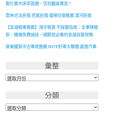
製化實木床架首選，告別翻身異音！
雲林合法民宿 虎尾民宿 電梯住宿推薦 澐河民宿
【澎湖租車推薦】鴻宇租賃 不踩雷指南：全車隊極
新、機場免費接送，細節控必看的澎湖自駕攻略
屏東優質中古車商推薦 HOT好車大聯盟 嘉億汽車
彙整
彙
整
分類
分
類