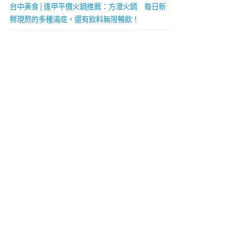
台中美食│逢甲平價火鍋推薦：方澄火鍋 每日新
鮮現熬的多種湯底，還有飲料無限暢飲！