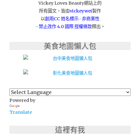
Vickey Loves Beauty網站上的
現
所有圖文，皆由
vickeywei
製作
萃
茶
以
創用CC 姓名標示
–
非商業性
飲/
–
禁止改作
4.0 國際 授權條款
釋出。
咖
啡-
美食地圖懶人包
虎
尾
店"
Powered by
Translate
這裡有我