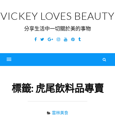
Skip
to
VICKEY LOVES BEAUTY
content
分享生活中一切關於美的事物
Facebook
Twitter
Google
Instagram
YouTube
Pinterest
Tumblr
Plus
搜
尋
Menu
關
鍵
標籤:
虎尾飲料品專賣
字
雲林美食