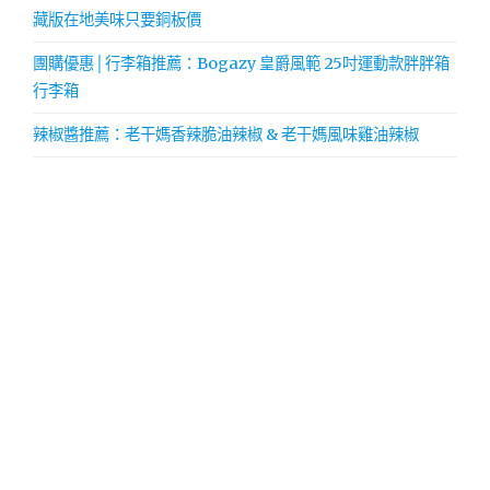
藏版在地美味只要銅板價
團購優惠│行李箱推薦：Bogazy 皇爵風範 25吋運動款胖胖箱
行李箱
辣椒醬推薦：老干媽香辣脆油辣椒 & 老干媽風味雞油辣椒