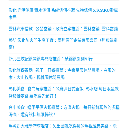
彰化 鹿港傢俱 實木傢俱 系統傢俱推薦 先進傢俱 X iCAKU愛庫
家居
雲林汽車借款│公營當鋪、政府立案推薦：雲林當鋪-雲科當舖
參訪 彰化防火門生產工廠：富強窗門企業有限公司（強牌氣密
窗）
新北三峽配鎖開鎖專門店推薦：榮錦鎖匙刻印行
彰化旅遊景點│親子一日遊推薦：今夜星辰休閒農場、白馬的
家、大山牧場、楊桃園休閒農場
彰化美食│食尚玩家推薦：ㄨ麻尹日式蓋飯-彰水店 每日限量戰
斧豬排定食,要吃得先預訂！
台中美食│逢甲平價火鍋推薦：方澄火鍋 每日新鮮現熬的多種
湯底，還有飲料無限暢飲！
馬蔥餅大雅學府旗艦店：免出國就吃得到的馬祖經典美食、隱