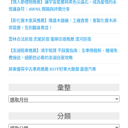
【情人節禮物推薦】讓宇宙星塵與黑色尖晶石，成為愛情的永
恆護身符｜AWNL 開箱與評價分享
【彰化實木家具推薦】隆盛木器廠｜工廠直營｜客製化實木床
架首選，告別翻身異音！
雲林合法民宿 虎尾民宿 電梯住宿推薦 澐河民宿
【澎湖租車推薦】鴻宇租賃 不踩雷指南：全車隊極新、機場免
費接送，細節控必看的澎湖自駕攻略
屏東優質中古車商推薦 HOT好車大聯盟 嘉億汽車
彙整
彙
整
分類
分