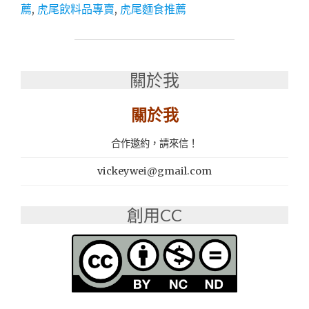
飲
薦
,
虎尾飲料品專賣
,
虎尾麵食推薦
推
薦
│
現
萃
關於我
現
泡
關於我
工
法
合作邀約，請來信！
│
虎
vickeywei@gmail.com
尾
飲
料
創用CC
打
卡
熱
點：
茶
工
業