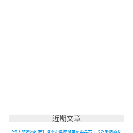
近期文章
【情人節禮物推薦】讓宇宙星塵與黑色尖晶石，成為愛情的永