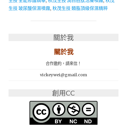
生技 全能修護精華
,
秋茂生技 潤白胜肽活膚噴霧
,
秋茂
技
生技 玻尿酸保濕噴霧
,
秋茂生技 類脂頂級保濕精粹
植
萃
保
養
品
關於我
│MIT
保
關於我
養
品
推
合作邀約，請來信！
薦"
vickeywei@gmail.com
創用CC