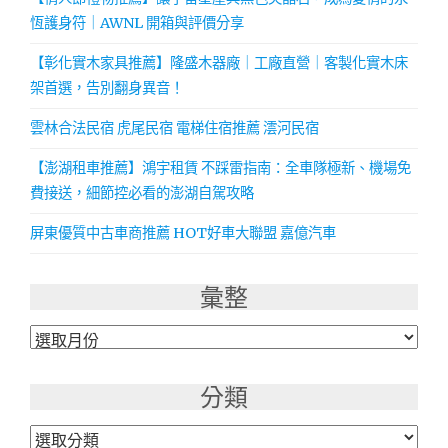
恆護身符｜AWNL 開箱與評價分享
【彰化實木家具推薦】隆盛木器廠｜工廠直營｜客製化實木床
架首選，告別翻身異音！
雲林合法民宿 虎尾民宿 電梯住宿推薦 澐河民宿
【澎湖租車推薦】鴻宇租賃 不踩雷指南：全車隊極新、機場免
費接送，細節控必看的澎湖自駕攻略
屏東優質中古車商推薦 HOT好車大聯盟 嘉億汽車
彙整
彙
整
分類
分