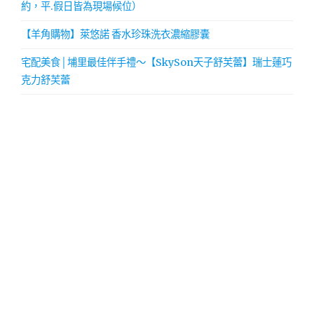
約，平.假日皆為現場候位）
【羊角購物】萊悠諾 香水珍珠洗衣濃縮膠囊
宅配美食│埔里最佳伴手禮～【SkySon天子舒芙蕾】瑞士蓮巧
克力舒芙蕾