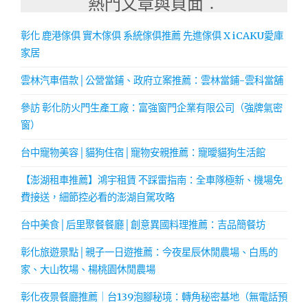
熱門文章與頁面︰
彰化 鹿港傢俱 實木傢俱 系統傢俱推薦 先進傢俱 X iCAKU愛庫
家居
雲林汽車借款│公營當鋪、政府立案推薦：雲林當鋪-雲科當舖
參訪 彰化防火門生產工廠：富強窗門企業有限公司（強牌氣密
窗）
台中寵物美容│貓狗住宿│寵物安親推薦：寵曖貓狗生活館
【澎湖租車推薦】鴻宇租賃 不踩雷指南：全車隊極新、機場免
費接送，細節控必看的澎湖自駕攻略
台中美食│后里聚餐餐廳│創意異國料理推薦：吉品簡餐坊
彰化旅遊景點│親子一日遊推薦：今夜星辰休閒農場、白馬的
家、大山牧場、楊桃園休閒農場
彰化夜景餐廳推薦｜台139泡腳秘境：轉角秘密基地（無電話預