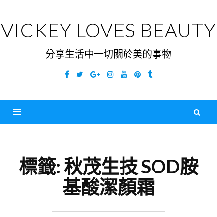
Skip
to
VICKEY LOVES BEAUTY
content
分享生活中一切關於美的事物
Facebook
Twitter
Google
Instagram
YouTube
Pinterest
Tumblr
Plus
搜
尋
Menu
關
鍵
標籤:
秋茂生技 SOD胺
字
基酸潔顏霜