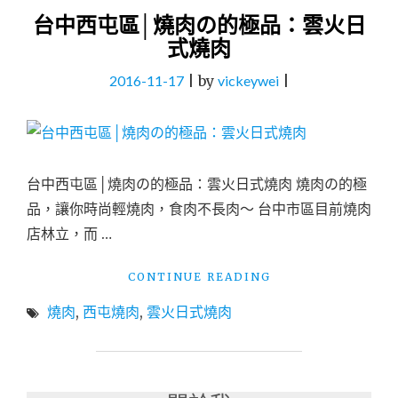
台中西屯區│燒肉の的極品：雲火日
式燒肉
2016-11-17
|
by
vickeywei
|
台中西屯區│燒肉の的極品：雲火日式燒肉 燒肉の的極
品，讓你時尚輕燒肉，食肉不長肉～ 台中市區目前燒肉
店林立，而 …
"台
CONTINUE READING
中
燒肉
,
西屯燒肉
,
雲火日式燒肉
西
屯
區
│
燒