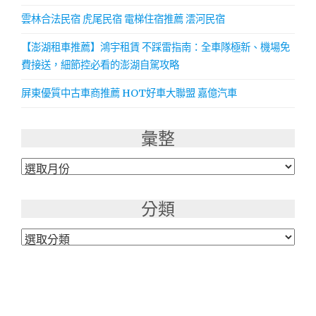
雲林合法民宿 虎尾民宿 電梯住宿推薦 澐河民宿
【澎湖租車推薦】鴻宇租賃 不踩雷指南：全車隊極新、機場免
費接送，細節控必看的澎湖自駕攻略
屏東優質中古車商推薦 HOT好車大聯盟 嘉億汽車
彙整
彙
整
分類
分
類