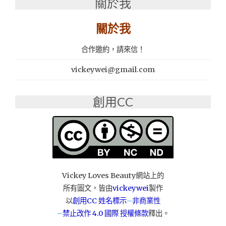
關於我
肉
の
關於我
的
極
品：
合作邀約，請來信！
雲
火
vickeywei@gmail.com
日
式
創用CC
燒
肉"
Vickey Loves Beauty網站上的
所有圖文，皆由
vickeywei
製作
以
創用CC 姓名標示
–
非商業性
–
禁止改作
4.0 國際 授權條款
釋出。