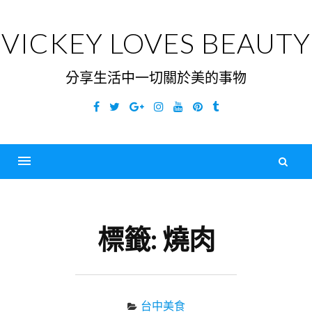
Skip
to
VICKEY LOVES BEAUTY
content
分享生活中一切關於美的事物
Facebook
Twitter
Google
Instagram
YouTube
Pinterest
Tumblr
Plus
搜
尋
Menu
關
鍵
標籤:
燒肉
字
台中美食