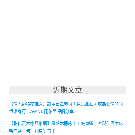
近期文章
【情人節禮物推薦】讓宇宙星塵與黑色尖晶石，成為愛情的永
恆護身符｜AWNL 開箱與評價分享
【彰化實木家具推薦】隆盛木器廠｜工廠直營｜客製化實木床
架首選，告別翻身異音！