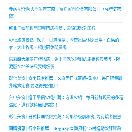
參訪 彰化防火門生產工廠：富強窗門企業有限公司（強牌氣密
窗）
新北三峽配鎖開鎖專門店推薦：榮錦鎖匙刻印行
彰化旅遊景點│親子一日遊推薦：今夜星辰休閒農場、白馬的
家、大山牧場、楊桃園休閒農場
馬蔥餅大雅學府旗艦店：免出國就吃得到的馬祖經典美食、隱
藏版在地美味只要銅板價
彰化美食│食尚玩家推薦：ㄨ麻尹日式蓋飯-彰水店 每日限量戰
斧豬排定食,要吃得先預訂！
台中美食│逢甲平價火鍋推薦：方澄火鍋 每日新鮮現熬的多種
湯底，還有飲料無限暢飲！
彰化美食│日式料理餐廳推薦：阿那祭板前和食_內有讀者優惠
團購優惠│行李箱推薦：Bogazy 皇爵風範 25吋運動款胖胖箱