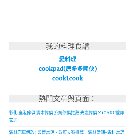
我的料理食譜
愛料理
cookpad(原多多開伙)
cook1cook
熱門文章與頁面︰
彰化 鹿港傢俱 實木傢俱 系統傢俱推薦 先進傢俱 X iCAKU愛庫
家居
雲林汽車借款│公營當鋪、政府立案推薦：雲林當鋪-雲科當舖