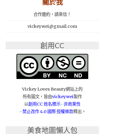
關於我
合作邀約，請來信！
vickeywei@gmail.com
創用CC
Vickey Loves Beauty網站上的
所有圖文，皆由
vickeywei
製作
以
創用CC 姓名標示
–
非商業性
–
禁止改作
4.0 國際 授權條款
釋出。
美食地圖懶人包