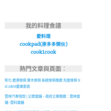
我的料理食譜
愛料理
cookpad(原多多開伙)
cook1cook
熱門文章與頁面︰
彰化 鹿港傢俱 實木傢俱 系統傢俱推薦 先進傢俱 X
iCAKU愛庫家居
雲林汽車借款│公營當鋪、政府立案推薦：雲林當
鋪-雲科當舖