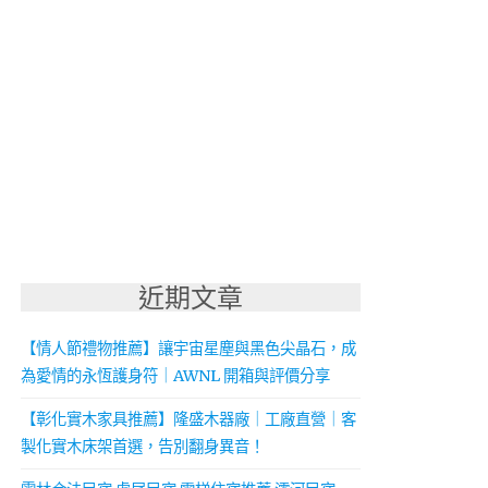
近期文章
【情人節禮物推薦】讓宇宙星塵與黑色尖晶石，成
為愛情的永恆護身符｜AWNL 開箱與評價分享
【彰化實木家具推薦】隆盛木器廠｜工廠直營｜客
製化實木床架首選，告別翻身異音！