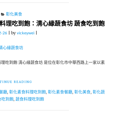
彰化美食
料理吃到飽：清心緣蔬食坊 蔬食吃到飽
2-26
|
by
vickeywei
|
料理吃到飽 清心緣蔬食坊 是位在彰化市中華西路上一家以素
"彰
TINUE READING
化
餐廳
,
彰化素食料理吃到飽
,
彰化素食餐廳
,
彰化美食
,
彰化蔬
美
食
食吃到飽
,
蔬食料理吃到飽
│
彰
化