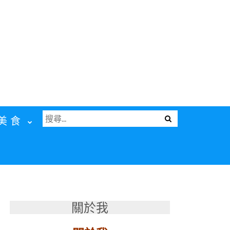
搜
Menu
美食
尋
關
鍵
字:
關於我