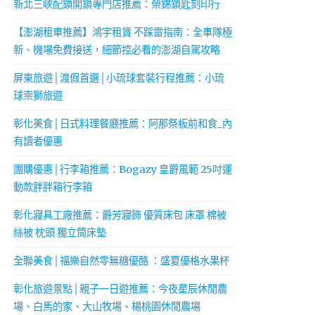
新北三峽配鎖開鎖專門店推薦：榮錦鎖匙刻印行
【澎湖租車推薦】鴻宇租賃 不踩雷指南：全車隊極
新、機場免費接送，細節控必看的澎湖自駕攻略
屏東旅遊│渡假首選│小琉球套裝行程推薦：小琉
球崇獅旅遊
彰化美食│日式料理餐廳推薦：阿那祭板前和食_內
有讀者優惠
團購優惠│行李箱推薦：Bogazy 皇爵風範 25吋運
動款胖胖箱行李箱
彰化寢具工廠推薦：爵芳寢飾 優質床包 床罩 棉被
絲被 枕頭 獨立筒床墊
全聯美食│福樂自然零無糖優酪 ：盛夏優格水果杯
彰化旅遊景點│親子一日遊推薦：今夜星辰休閒農
場、白馬的家、大山牧場、楊桃園休閒農場