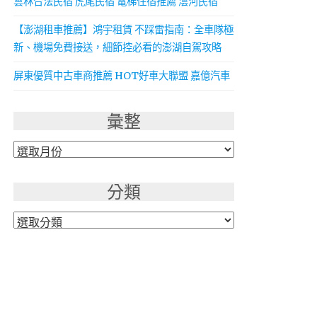
雲林合法民宿 虎尾民宿 電梯住宿推薦 澐河民宿
【澎湖租車推薦】鴻宇租賃 不踩雷指南：全車隊極
新、機場免費接送，細節控必看的澎湖自駕攻略
屏東優質中古車商推薦 HOT好車大聯盟 嘉億汽車
彙整
彙
整
分類
分
類