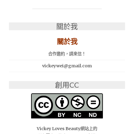
│
西
區
│
關於我
公
益
路
關於我
餐
廳
合作邀約，請來信！
│
正
vickeywei@gmail.com
月
初
一‧
創用CC
新
台
灣
料
理
(2019/12/02
品
Vickey Loves Beauty網站上的
牌