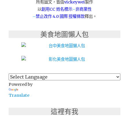
所有圖文，皆由
vickeywei
製作
升
以
創用CC 姓名標示
–
非商業性
級
–
禁止改作
4.0 國際 授權條款
釋出。
搬
遷
新
美食地圖懶人包
址)"
Powered by
Translate
這裡有我