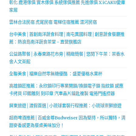
彰化 鹿港傢俱 實木傢俱 系統傢俱推薦 先進傢俱 X iCAKU愛庫
家居
雲林合法民宿 虎尾民宿 電梯住宿推薦 澐河民宿
台中美食│首創南洋蔬食料理│南屯異國料理│創意蔬食餐廳推
薦：熱浪島南洋蔬食茶堂 - 直營旗艦店
公益路聚餐│永春東路花市旁│精緻簡餐│悠閒下午茶：茶香水
舍人文茶館
全聯美食│福樂自然零無糖優酪 ：盛夏優格水果杯
高雄鎖匠推薦：永欣鎖印行專業開鎖/換鎖電子鎖 指紋鎖 感應
卡拷貝 印鑑雕刻 刻印章 汽車晶片鑰匙複製 電捲門遙控器
屏東旅遊│渡假首選│小琉球套裝行程推薦：小琉球崇獅旅遊
超商啤酒推薦│百威金尊Budweiser 因為堅持，所以獨特，清
甜麥香感更為餐桌美味加分！