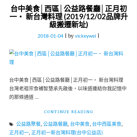
台中美食│西區│公益路餐廳│正月初
一‧ 新台灣料理 (2019/12/02品牌升
級搬遷新址)
2018-01-04
|
by
vickeywei
|
台中美食│西區│公益路餐廳│正月初一‧ 新台灣料理
台灣老祖宗食補智慧承先啟後，以味道連結你我記憶中
的那條通道 …
"台
CONTINUE READING
中
公益路聚餐
,
公益路餐廳
,
台中美食
,
台中西區美食
,
美
食
正月初一
,
正月初一新台灣料理(台中公益店)