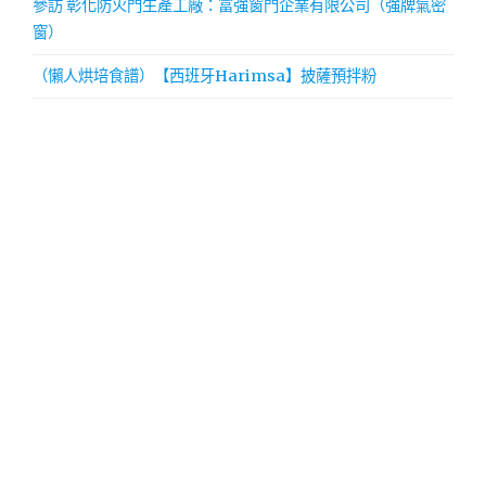
參訪 彰化防火門生產工廠：富強窗門企業有限公司（強牌氣密
窗）
（懶人烘培食譜）【西班牙Harimsa】披薩預拌粉