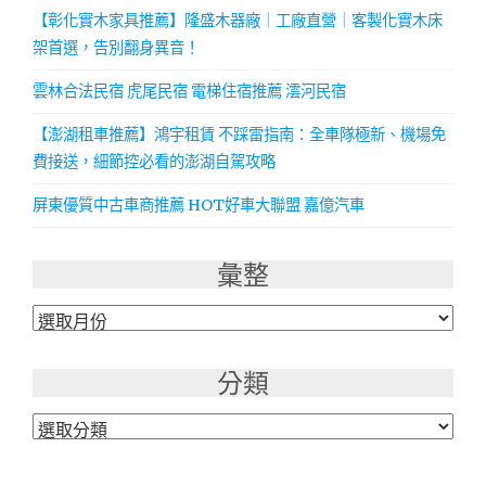
【彰化實木家具推薦】隆盛木器廠｜工廠直營｜客製化實木床
架首選，告別翻身異音！
雲林合法民宿 虎尾民宿 電梯住宿推薦 澐河民宿
【澎湖租車推薦】鴻宇租賃 不踩雷指南：全車隊極新、機場免
費接送，細節控必看的澎湖自駕攻略
屏東優質中古車商推薦 HOT好車大聯盟 嘉億汽車
彙整
彙
整
分類
分
類