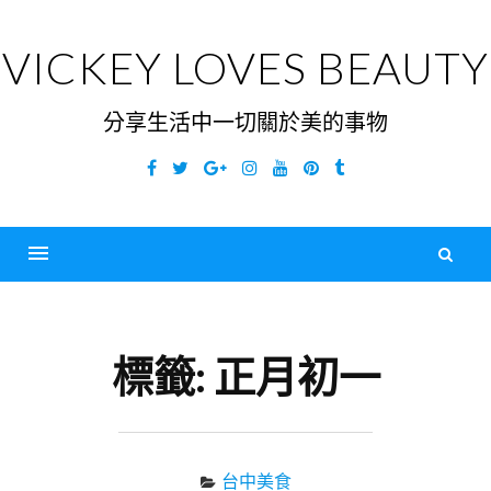
Skip
to
VICKEY LOVES BEAUTY
content
分享生活中一切關於美的事物
Facebook
Twitter
Google
Instagram
YouTube
Pinterest
Tumblr
Plus
搜
尋
Menu
關
鍵
標籤:
正月初一
字
台中美食