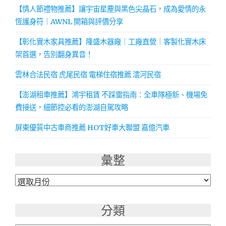
【情人節禮物推薦】讓宇宙星塵與黑色尖晶石，成為愛情的永
恆護身符｜AWNL 開箱與評價分享
【彰化實木家具推薦】隆盛木器廠｜工廠直營｜客製化實木床
架首選，告別翻身異音！
雲林合法民宿 虎尾民宿 電梯住宿推薦 澐河民宿
【澎湖租車推薦】鴻宇租賃 不踩雷指南：全車隊極新、機場免
費接送，細節控必看的澎湖自駕攻略
屏東優質中古車商推薦 HOT好車大聯盟 嘉億汽車
彙整
彙
整
分類