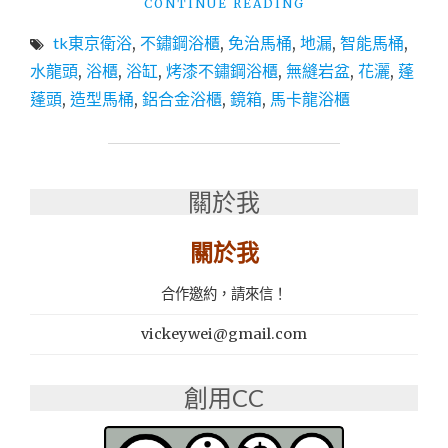
"衛
CONTINUE READING
浴
tk東京衛浴
,
不鏽鋼浴櫃
,
免治馬桶
,
地漏
,
智能馬桶
,
設
備
水龍頭
,
浴櫃
,
浴缸
,
烤漆不鏽鋼浴櫃
,
無縫岩盆
,
花灑
,
蓬
再
蓬頭
,
造型馬桶
,
鋁合金浴櫃
,
鏡箱
,
馬卡龍浴櫃
升
級！
打
造
專
關於我
屬
品
關於我
味
生
合作邀約，請來信！
活
空
vickeywei@gmail.com
間：
TK
東
創用CC
京
衛
浴-