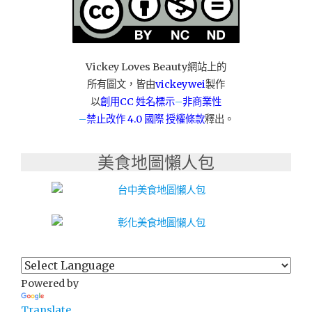
台
中
旗
艦
Vickey Loves Beauty網站上的
店"
所有圖文，皆由
vickeywei
製作
以
創用CC 姓名標示
–
非商業性
–
禁止改作
4.0 國際 授權條款
釋出。
美食地圖懶人包
Powered by
Translate