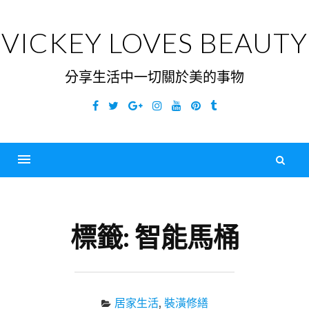
Skip
to
VICKEY LOVES BEAUTY
content
分享生活中一切關於美的事物
Facebook
Twitter
Google
Instagram
YouTube
Pinterest
Tumblr
Plus
搜
尋
Menu
關
鍵
標籤:
智能馬桶
字
居家生活
,
裝潢修繕