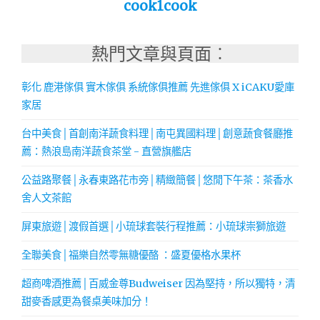
cook1cook
熱門文章與頁面︰
彰化 鹿港傢俱 實木傢俱 系統傢俱推薦 先進傢俱 X iCAKU愛庫
家居
台中美食│首創南洋蔬食料理│南屯異國料理│創意蔬食餐廳推
薦：熱浪島南洋蔬食茶堂 - 直營旗艦店
公益路聚餐│永春東路花市旁│精緻簡餐│悠閒下午茶：茶香水
舍人文茶館
屏東旅遊│渡假首選│小琉球套裝行程推薦：小琉球崇獅旅遊
全聯美食│福樂自然零無糖優酪 ：盛夏優格水果杯
超商啤酒推薦│百威金尊Budweiser 因為堅持，所以獨特，清
甜麥香感更為餐桌美味加分！