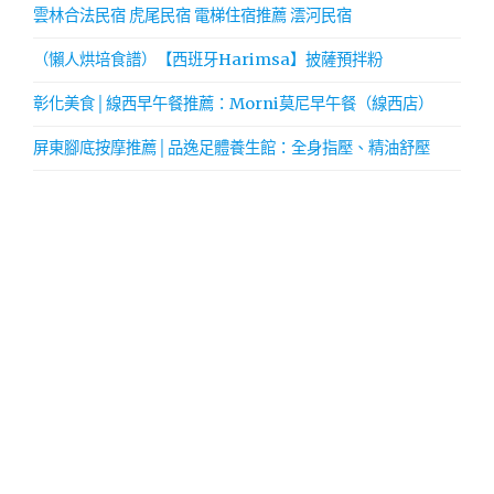
雲林合法民宿 虎尾民宿 電梯住宿推薦 澐河民宿
（懶人烘培食譜）【西班牙Harimsa】披薩預拌粉
彰化美食│線西早午餐推薦：Morni莫尼早午餐（線西店）
屏東腳底按摩推薦│品逸足體養生館：全身指壓、精油舒壓