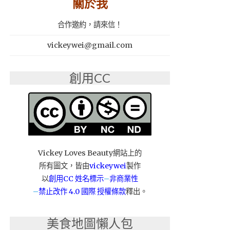
關於我
合作邀約，請來信！
vickeywei@gmail.com
創用CC
Vickey Loves Beauty網站上的
所有圖文，皆由
vickeywei
製作
以
創用CC 姓名標示
–
非商業性
–
禁止改作
4.0 國際 授權條款
釋出。
美食地圖懶人包