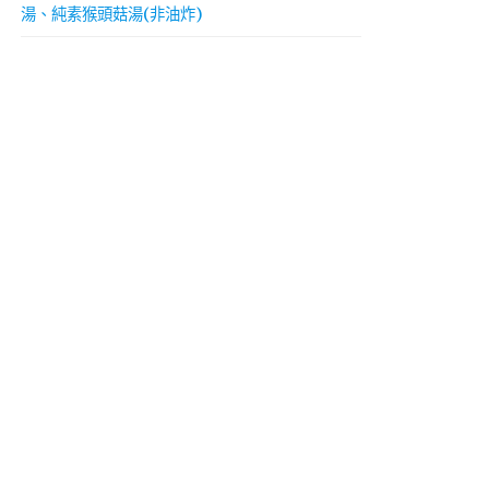
湯、純素猴頭菇湯(非油炸)