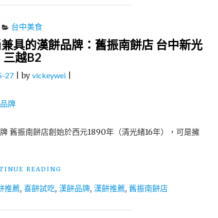
台中美食
兼具的漢餅品牌：舊振南餅店 台中新光
三越B2
5-27
|
by
vickeywei
|
 舊振南餅店創始於西元1890年（清光緒16年），可是擁
"喜
TINUE READING
餅
餅推薦
,
喜餅試吃
,
漢餅品牌
,
漢餅推薦
,
舊振南餅店
推
薦
│