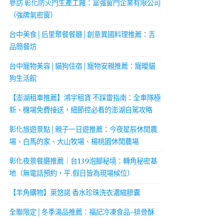
參訪 彰化防火門生產工廠：富強窗門企業有限公司
（強牌氣密窗）
台中美食│后里聚餐餐廳│創意異國料理推薦：吉
品簡餐坊
台中寵物美容│貓狗住宿│寵物安親推薦：寵曖貓
狗生活館
【澎湖租車推薦】鴻宇租賃 不踩雷指南：全車隊極
新、機場免費接送，細節控必看的澎湖自駕攻略
彰化旅遊景點│親子一日遊推薦：今夜星辰休閒農
場、白馬的家、大山牧場、楊桃園休閒農場
彰化夜景餐廳推薦｜台139泡腳秘境：轉角秘密基
地（無電話預約，平.假日皆為現場候位）
【羊角購物】萊悠諾 香水珍珠洗衣濃縮膠囊
全聯限定│冬季湯品推薦：福記冷凍食品-排骨酥