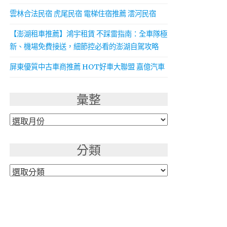
雲林合法民宿 虎尾民宿 電梯住宿推薦 澐河民宿
【澎湖租車推薦】鴻宇租賃 不踩雷指南：全車隊極
新、機場免費接送，細節控必看的澎湖自駕攻略
屏東優質中古車商推薦 HOT好車大聯盟 嘉億汽車
彙整
彙
整
分類
分
類