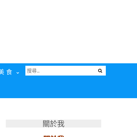
搜
Menu
美食
尋
關
鍵
字:
關於我