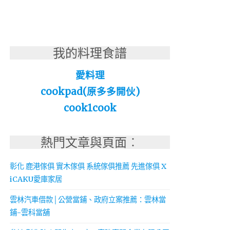
我的料理食譜
愛料理
cookpad(原多多開伙)
cook1cook
熱門文章與頁面︰
彰化 鹿港傢俱 實木傢俱 系統傢俱推薦 先進傢俱 X
iCAKU愛庫家居
雲林汽車借款│公營當鋪、政府立案推薦：雲林當
鋪-雲科當舖