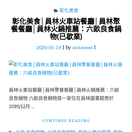
食
推
彰化美食
薦
彰化美食│員林火車站餐廳│員林聚
員
餐餐廳│員林火鍋推薦：六畝良食鍋
濃
豆
物(已歇業)
漿
苜
2020-05-19
|
by
vickeywei
|
蓿
芽
捲"
員林火車站餐廳│員林聚餐餐廳│員林火鍋推薦：六畝
良食鍋物 六畝良食鍋物是一家位在員林圖書館旁於
2019/12月 …
"彰
CONTINUE READING
化