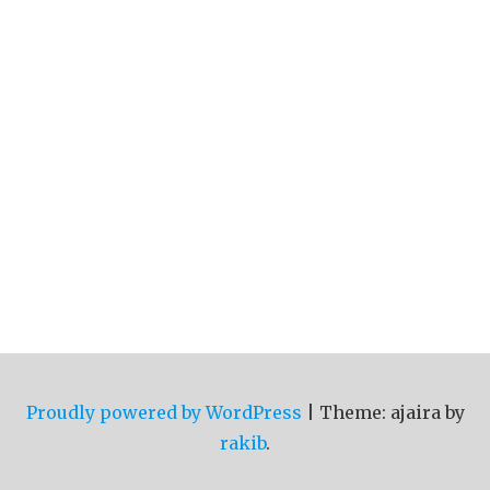
Proudly powered by WordPress
|
Theme: ajaira by
rakib
.