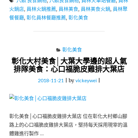
六畝 良食鍋物
,
六畝良食鍋物
,
員林火車站餐廳
,
員林
美
食
火鍋店
,
員林火鍋推薦
,
員林美食
,
員林美食火鍋
,
員林聚
│
餐餐廳
,
彰化員林餐廳推薦
,
彰化美食
員
林
火
車
站
彰化美食
餐
彰化大村美食│大葉大學邊的超人氣
廳
│
排隊美食：心口福脆皮雞排大葉店
員
林
2018-11-21
|
by
vickeywei
|
聚
餐
餐
廳
│
彰化美食│心口福脆皮雞排大葉店 位在彰化大村鄉山腳
員
林
路上的心口福脆皮雞排大葉店，堅持每天採用現宰的溫
火
體雞進行製作 …
鍋