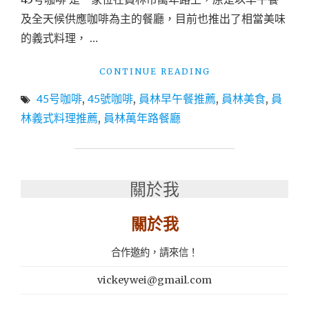
心
及全天候供應咖啡為主的餐廳，目前也推出了相當美味
口
福
的義式料理， …
脆
皮
"員
CONTINUE READING
雞
林
排
45号咖啡
,
45號咖啡
,
員林早午餐推薦
,
員林美食
,
員
美
大
食
林義式料理推薦
,
員林萬年路餐廳
葉
│
店"
萬
年
路
關於我
餐
廳
│BRUNCH
關於我
早
午
合作邀約，請來信！
餐
│DUNCH
vickeywei@gmail.com
下
午