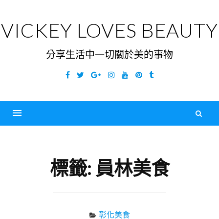
Skip
to
VICKEY LOVES BEAUTY
content
分享生活中一切關於美的事物
Facebook
Twitter
Google
Instagram
YouTube
Pinterest
Tumblr
Plus
搜
尋
Menu
關
鍵
標籤:
員林美食
字
彰化美食