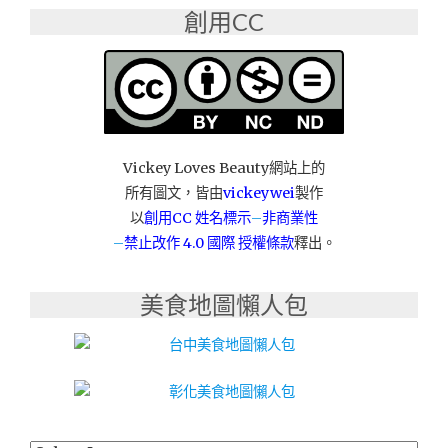
茶
創用CC
│DINNER
晚
餐
│
咖
啡
全
Vickey Loves Beauty網站上的
天
所有圖文，皆由
vickeywei
製作
供
以
創用CC 姓名標示
–
非商業性
應：
–
禁止改作
4.0 國際 授權條款
釋出。
45
号
咖
美食地圖懶人包
啡"