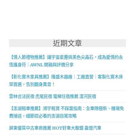
近期文章
【情人節禮物推薦】讓宇宙星塵與黑色尖晶石，成為愛情的永
恆護身符｜AWNL 開箱與評價分享
【彰化實木家具推薦】隆盛木器廠｜工廠直營｜客製化實木床
架首選，告別翻身異音！
雲林合法民宿 虎尾民宿 電梯住宿推薦 澐河民宿
【澎湖租車推薦】鴻宇租賃 不踩雷指南：全車隊極新、機場免
費接送，細節控必看的澎湖自駕攻略
屏東優質中古車商推薦 HOT好車大聯盟 嘉億汽車