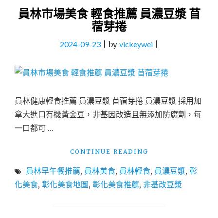
員林市場美食 輕食推薦 員濃豆漿 苜
蓿芽捲
2024-09-23
|
by
vickeywei
|
員林健康輕食推薦 員濃豆漿 苜蓿芽捲 員濃豆漿 採用加
拿大進口有機黃金豆，非基因改造且無添加防腐劑，每
一口都可 …
"員
CONTINUE READING
林
員林早午餐推薦
,
員林美食
,
員林輕食
,
員濃豆漿
,
彰
市
場
化美食
,
彰化美食地圖
,
彰化美食推薦
,
非基改豆漿
美
食
輕