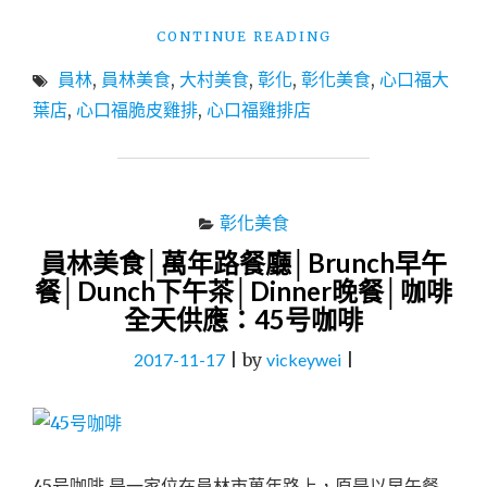
推
"彰
CONTINUE READING
薦：
化
六
員林
,
員林美食
,
大村美食
,
彰化
,
彰化美食
,
心口福大
大
畝
村
葉店
,
心口福脆皮雞排
,
心口福雞排店
良
美
食
食
鍋
│
物
大
(已
葉
彰化美食
歇
大
業)"
員林美食│萬年路餐廳│Brunch早午
學
餐│Dunch下午茶│Dinner晚餐│咖啡
邊
的
全天供應：45号咖啡
超
人
2017-11-17
|
by
vickeywei
|
氣
排
隊
美
食：
45号咖啡 是一家位在員林市萬年路上，原是以早午餐