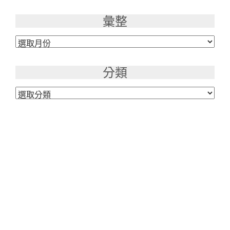
彙整
彙
整
分類
分
類