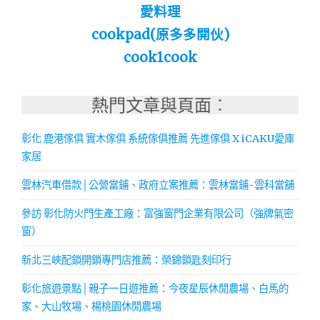
愛料理
cookpad(原多多開伙)
cook1cook
熱門文章與頁面︰
彰化 鹿港傢俱 實木傢俱 系統傢俱推薦 先進傢俱 X iCAKU愛庫
家居
雲林汽車借款│公營當鋪、政府立案推薦：雲林當鋪-雲科當舖
參訪 彰化防火門生產工廠：富強窗門企業有限公司（強牌氣密
窗）
新北三峽配鎖開鎖專門店推薦：榮錦鎖匙刻印行
彰化旅遊景點│親子一日遊推薦：今夜星辰休閒農場、白馬的
家、大山牧場、楊桃園休閒農場