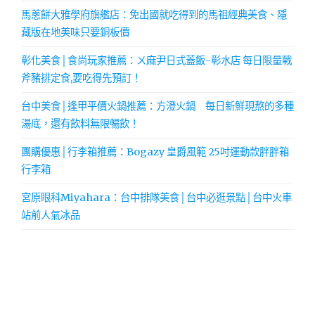
馬蔥餅大雅學府旗艦店：免出國就吃得到的馬祖經典美食、隱
藏版在地美味只要銅板價
彰化美食│食尚玩家推薦：ㄨ麻尹日式蓋飯-彰水店 每日限量戰
斧豬排定食,要吃得先預訂！
台中美食│逢甲平價火鍋推薦：方澄火鍋 每日新鮮現熬的多種
湯底，還有飲料無限暢飲！
團購優惠│行李箱推薦：Bogazy 皇爵風範 25吋運動款胖胖箱
行李箱
宮原眼科Miyahara：台中排隊美食│台中必逛景點│台中火車
站前人氣冰品