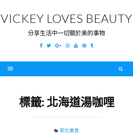
Skip
to
VICKEY LOVES BEAUTY
content
分享生活中一切關於美的事物
Facebook
Twitter
Google
Instagram
YouTube
Pinterest
Tumblr
Plus
搜
尋
Menu
關
鍵
標籤:
北海道湯咖哩
字
彰化美食