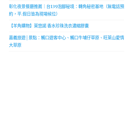
彰化夜景餐廳推薦｜台139泡腳秘境：轉角秘密基地（無電話預
約，平.假日皆為現場候位）
【羊角購物】萊悠諾 香水珍珠洗衣濃縮膠囊
嘉義旅遊│景點：觸口遊客中心、觸口牛埔仔草原、旺萊山愛情
大草原