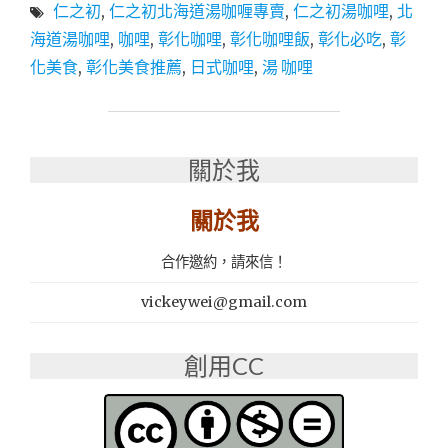
仁之初
,
仁之初北海道湯咖喱專賣
,
仁之初湯咖哩
,
北
必
訪！
海道湯咖哩
,
咖哩
,
彰化咖哩
,
彰化咖哩飯
,
彰化必吃
,
彰
日
化美食
,
彰化美食推薦
,
日式咖哩
,
湯 咖哩
系
質
感
文
青
關於我
風
湯
關於我
咖
哩
合作邀約，請來信！
店
超
vickeywei@gmail.com
好
拍：
仁
創用CC
之
初
北
海