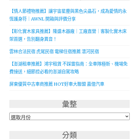
【情人節禮物推薦】讓宇宙星塵與黑色尖晶石，成為愛情的永
恆護身符｜AWNL 開箱與評價分享
【彰化實木家具推薦】隆盛木器廠｜工廠直營｜客製化實木床
架首選，告別翻身異音！
雲林合法民宿 虎尾民宿 電梯住宿推薦 澐河民宿
【澎湖租車推薦】鴻宇租賃 不踩雷指南：全車隊極新、機場免
費接送，細節控必看的澎湖自駕攻略
屏東優質中古車商推薦 HOT好車大聯盟 嘉億汽車
彙整
彙
整
分類