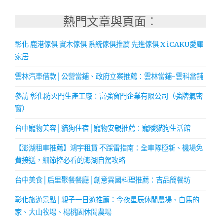
熱門文章與頁面︰
彰化 鹿港傢俱 實木傢俱 系統傢俱推薦 先進傢俱 X iCAKU愛庫
家居
雲林汽車借款│公營當鋪、政府立案推薦：雲林當鋪-雲科當舖
參訪 彰化防火門生產工廠：富強窗門企業有限公司（強牌氣密
窗）
台中寵物美容│貓狗住宿│寵物安親推薦：寵曖貓狗生活館
【澎湖租車推薦】鴻宇租賃 不踩雷指南：全車隊極新、機場免
費接送，細節控必看的澎湖自駕攻略
台中美食│后里聚餐餐廳│創意異國料理推薦：吉品簡餐坊
彰化旅遊景點│親子一日遊推薦：今夜星辰休閒農場、白馬的
家、大山牧場、楊桃園休閒農場