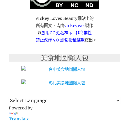
道
湯
咖
Vickey Loves Beauty網站上的
喱
所有圖文，皆由
vickeywei
製作
專
賣
以
創用CC 姓名標示
–
非商業性
期
–
禁止改作
4.0 國際 授權條款
釋出。
間
限
美食地圖懶人包
定
倒
起
司
小
遊
戲
最
持
Powered by
久
享
Translate
半
價！"