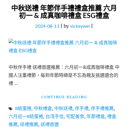
中秋送禮 年節伴手禮禮盒推薦 六月
初一 & 成真咖啡禮盒 ESG禮盒
2024-08-13
|
by
vickeywei
|
中秋伴手禮 送禮首選推薦：六月初一&成真咖啡禮盒 中
國人注重禮節，每到年節時總是不忘為親友挑選適合的
禮 …
"中
CONTINUE READING
秋
8結蛋捲
,
中秋禮盒
,
中秋送禮
,
伴手禮
,
伴手禮推薦
,
送
禮
六月初一8結蛋捲
,
台湾手信
,
宅配美食
,
年節禮盒
,
禮盒
年
推薦
,
送禮推薦
,
送禮首選
節