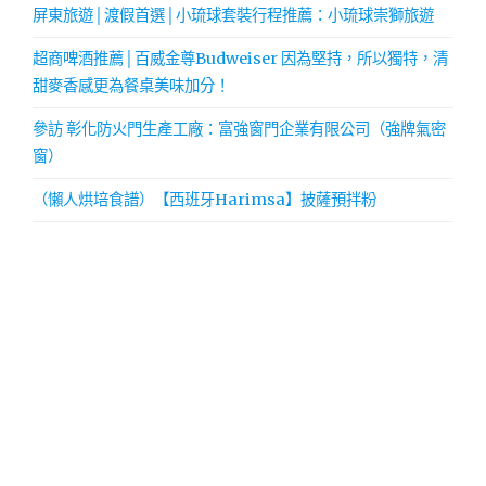
屏東旅遊│渡假首選│小琉球套裝行程推薦：小琉球崇獅旅遊
超商啤酒推薦│百威金尊Budweiser 因為堅持，所以獨特，清
甜麥香感更為餐桌美味加分！
參訪 彰化防火門生產工廠：富強窗門企業有限公司（強牌氣密
窗）
（懶人烘培食譜）【西班牙Harimsa】披薩預拌粉