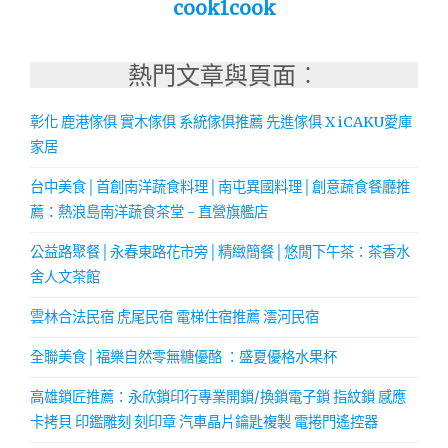
cook1cook
熱門文章與頁面︰
彰化 鹿港傢俱 實木傢俱 系統傢俱推薦 先進傢俱 X iCAKU愛庫
家居
台中美食│首創南洋蔬食料理│南屯異國料理│創意蔬食餐廳推
薦：熱浪島南洋蔬食茶堂 - 直營旗艦店
公益路聚餐│永春東路花市旁│精緻簡餐│悠閒下午茶：茶香水
舍人文茶館
雲林合法民宿 虎尾民宿 電梯住宿推薦 澐河民宿
全聯美食│福樂自然零無糖優酪 ：盛夏優格水果杯
高雄鎖匠推薦：永欣鎖印行專業開鎖/換鎖電子鎖 指紋鎖 感應
卡拷貝 印鑑雕刻 刻印章 汽車晶片鑰匙複製 電捲門遙控器