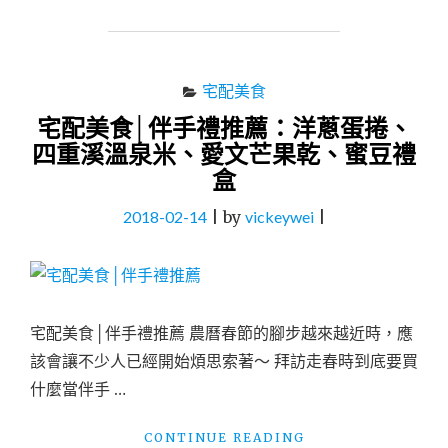
伴
手
禮
禮
宅配美食
盒
宅配美食│伴手禮推薦：洋蔥蛋捲、
推
薦
四重溪溫泉米、愛文芒果乾、蜜豆禮
六
盒
月
初
2018-02-14
|
by
vickeywei
|
一
&
成
真
咖
宅配美食│伴手禮推薦 農曆春節的腳步越來越近時，應
啡
禮
該會讓不少人已經開始煩思索著～ 拜訪走春時到底要買
盒
什麼當伴手 …
ESG
禮
盒"
"宅
CONTINUE READING