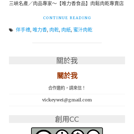
芒
三峽名產／肉品專家～【唯力香食品】肉鬆肉乾專賣店
果
乾、
"伴
CONTINUE READING
蜜
手
豆
伴手禮
,
唯力香
,
肉乾
,
肉紙
,
蜜汁肉乾
禮
禮
推
盒"
薦
│
慢
關於我
火
烘
關於我
焙，
保
留
合作邀約，請來信！
原
本
vickeywei@gmail.com
的
濃
創用CC
純
肉
香