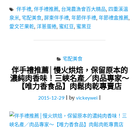
配
伴手禮
,
伴手禮推薦
,
台灣農漁會百大精品
,
四重溪溫
美
食
泉米
,
宅配美食
,
屏東伴手禮
,
年節伴手禮
,
年節禮盒推薦
,
│
愛文芒果乾
,
洋蔥蛋捲
,
蜜紅豆
,
蜜黑豆
伴
手
禮
推
薦：
宅配美食
洋
伴手禮推薦│慢火烘焙，保留原本的
蔥
蛋
濃純肉香味！三峽名產／肉品專家～
捲、
【唯力香食品】肉鬆肉乾專賣店
四
重
2015-12-29
|
by
vickeywei
|
溪
溫
泉
米、
愛
文