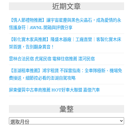
近期文章
【情人節禮物推薦】讓宇宙星塵與黑色尖晶石，成為愛情的永
恆護身符｜AWNL 開箱與評價分享
【彰化實木家具推薦】隆盛木器廠｜工廠直營｜客製化實木床
架首選，告別翻身異音！
雲林合法民宿 虎尾民宿 電梯住宿推薦 澐河民宿
【澎湖租車推薦】鴻宇租賃 不踩雷指南：全車隊極新、機場免
費接送，細節控必看的澎湖自駕攻略
屏東優質中古車商推薦 HOT好車大聯盟 嘉億汽車
彙整
彙
整