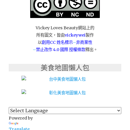
味！
三
峽
名
產
Vickey Loves Beauty網站上的
／
所有圖文，皆由
vickeywei
製作
肉
以
創用CC 姓名標示
–
非商業性
品
–
禁止改作
4.0 國際 授權條款
釋出。
專
家
～
美食地圖懶人包
【唯
力
香
食
品】
肉
鬆
肉
Powered by
乾
專
Translate