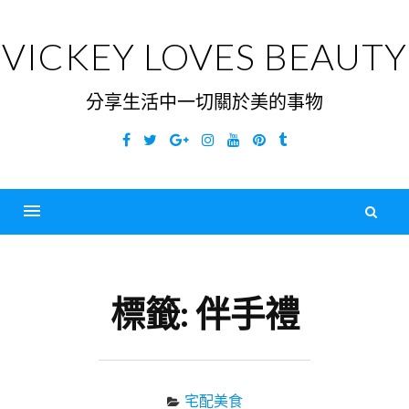
Skip
to
VICKEY LOVES BEAUTY
content
分享生活中一切關於美的事物
Facebook
Twitter
Google
Instagram
YouTube
Pinterest
Tumblr
Plus
搜
尋
Menu
關
鍵
標籤:
伴手禮
字
宅配美食