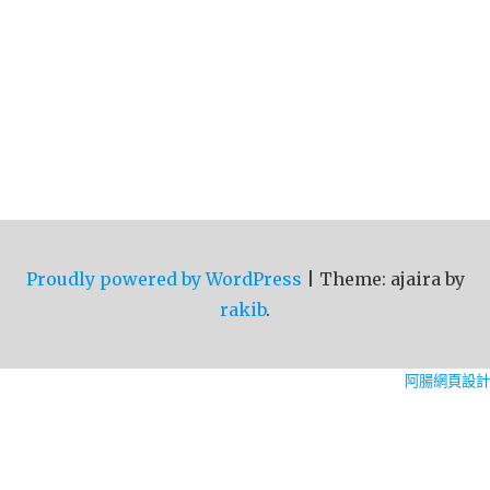
Proudly powered by WordPress
|
Theme: ajaira by
rakib
.
阿腸網頁設計