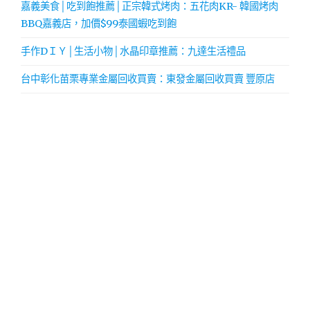
嘉義美食│吃到飽推薦│正宗韓式烤肉：五花肉KR- 韓國烤肉
BBQ嘉義店，加價$99泰國蝦吃到飽
手作DＩＹ│生活小物│水晶印章推薦：九達生活禮品
台中彰化苗栗專業金屬回收買賣：東發金屬回收買賣 豐原店