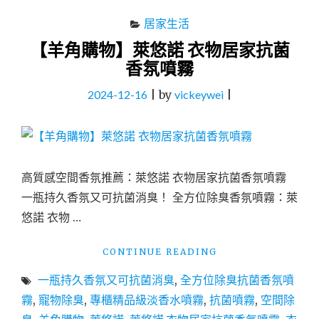
居家生活
【羊角購物】萊悠諾 衣物居家抗菌
香氛噴霧
2024-12-16
|
by
vickeywei
|
高質感空間香氛推薦：萊悠諾 衣物居家抗菌香氛噴霧
一瓶持久香氛又可抗菌消臭！ 全方位除臭香氛噴霧：萊
悠諾 衣物 …
"【羊
CONTINUE READING
角
一瓶持久香氛又可抗菌消臭
,
全方位除臭抗菌香氛噴
購
物】
霧
,
寵物除臭
,
專櫃精品級淡香水噴霧
,
抗菌噴霧
,
空間除
萊