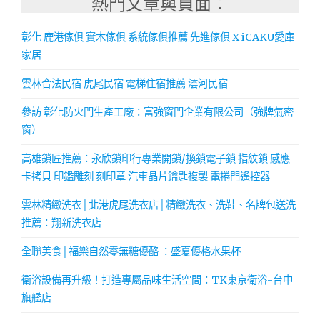
熱門文章與頁面︰
彰化 鹿港傢俱 實木傢俱 系統傢俱推薦 先進傢俱 X iCAKU愛庫
家居
雲林合法民宿 虎尾民宿 電梯住宿推薦 澐河民宿
參訪 彰化防火門生產工廠：富強窗門企業有限公司（強牌氣密
窗）
高雄鎖匠推薦：永欣鎖印行專業開鎖/換鎖電子鎖 指紋鎖 感應
卡拷貝 印鑑雕刻 刻印章 汽車晶片鑰匙複製 電捲門遙控器
雲林精緻洗衣│北港虎尾洗衣店│精緻洗衣、洗鞋、名牌包送洗
推薦：翔新洗衣店
全聯美食│福樂自然零無糖優酪 ：盛夏優格水果杯
衛浴設備再升級！打造專屬品味生活空間：TK東京衛浴-台中
旗艦店