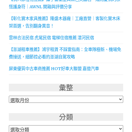
恆護身符｜AWNL 開箱與評價分享
【彰化實木家具推薦】隆盛木器廠｜工廠直營｜客製化實木床
架首選，告別翻身異音！
雲林合法民宿 虎尾民宿 電梯住宿推薦 澐河民宿
【澎湖租車推薦】鴻宇租賃 不踩雷指南：全車隊極新、機場免
費接送，細節控必看的澎湖自駕攻略
屏東優質中古車商推薦 HOT好車大聯盟 嘉億汽車
彙整
彙
整
分類
分