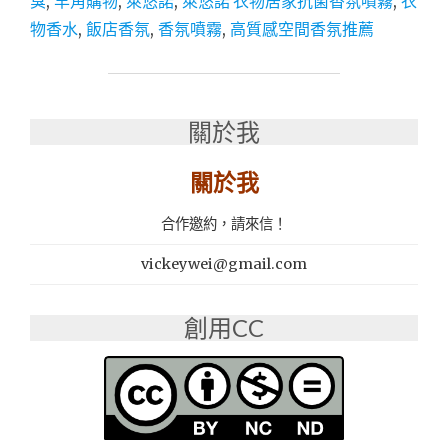
臭
,
羊角購物
,
萊悠諾
,
萊悠諾 衣物居家抗菌香氛噴霧
,
衣
悠
物香水
,
飯店香氛
,
香氛噴霧
,
高質感空間香氛推薦
諾
衣
物
居
家
關於我
抗
菌
關於我
香
氛
噴
合作邀約，請來信！
霧"
vickeywei@gmail.com
創用CC