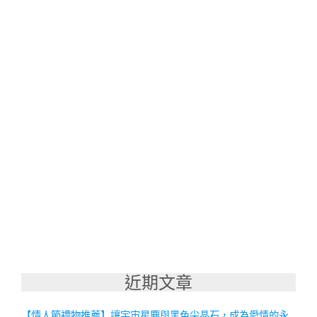
近期文章
【情人節禮物推薦】讓宇宙星塵與黑色尖晶石，成為愛情的永