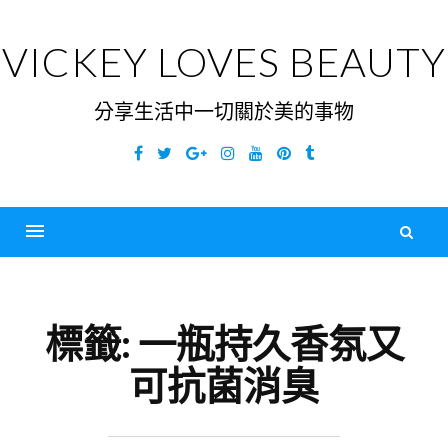
Skip
to
VICKEY LOVES BEAUTY
content
分享生活中一切關於美的事物
Facebook
Twitter
Google
Instagram
YouTube
Pinterest
Tumblr
Plus
搜
尋
Menu
關
鍵
標籤:
一瓶持久香氛又
字
可抗菌消臭