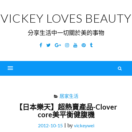
Skip
to
VICKEY LOVES BEAUTY
content
分享生活中一切關於美的事物
Facebook
Twitter
Google
Instagram
YouTube
Pinterest
Tumblr
Plus
搜
尋
Menu
關
鍵
居家生活
字
【日本樂天】超熱賣產品-Clover
core美平衡健腹機
2012-10-15
|
by
vickeywei