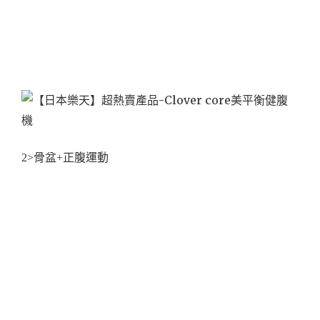
2>骨盆+正腹運動