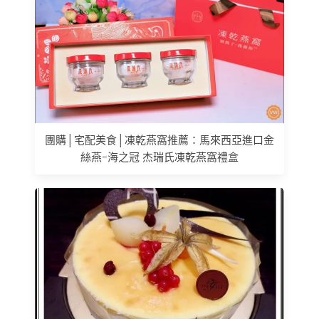
團購│宅配美食│凍乾燕窩推薦：馬來西亞進口金
絲燕-海之冠 杰瑞氏凍乾燕窩禮盒