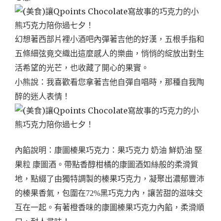
幻想著西部片裡小酒吧內彈著吉他的好漢，五根手指和
五條細弦竟交織出這麼感人的樂曲，悄悄的綻放出對生
活希望的光芒，也收藏了開心的果實。
小熊說：我喜歡看您拿著吉他自彈自唱時，那種自我陶
醉的迷人表情！
內餡說明：
康圖榛果巧克力：果巧克力 奶油 鮮奶油 堅
果粒 康圖酒。
帶點香醇柑橘的康圖酒如絲般的柔滑質
地，點綴了由獨特調製的榛果巧克力，凝聚出濃郁豐沛
的榛果香氣，包圍在72%黑巧克力內，讓苦甜的滋味交
互在一起。有著橙香味的康圖榛果巧克力內餡，柔滑順