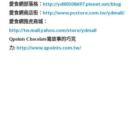
http://yd80508697.pixnet.net/blog
愛食網部落格：
http://www.pcstore.com.tw/ydmall/
愛食網商店街：
愛食網雅虎商城：
http://tw.mall.yahoo.com/store/ydmall
Qpoints Chocolate寫故事的巧克
http://www.qpoints.com.tw/
力: