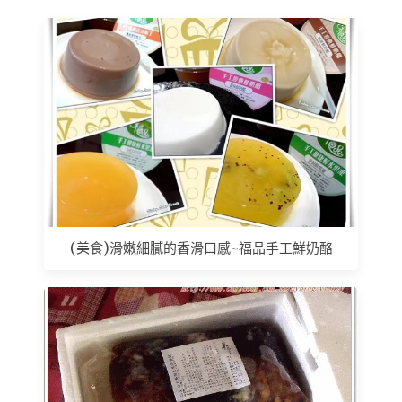
(美食)滑嫩細膩的香滑口感~福品手工鮮奶酪