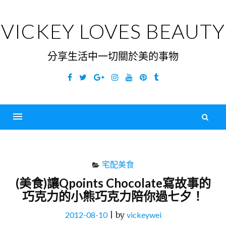
Skip
to
VICKEY LOVES BEAUTY
content
分享生活中一切關於美的事物
Facebook
Twitter
Google
Instagram
YouTube
Pinterest
Tumblr
Plus
搜
尋
Menu
關
鍵
宅配美食
字
(美食)讓Qpoints Chocolate寫故事的
巧克力的小熊巧克力陪你過七夕！
2012-08-10
|
by
vickeywei