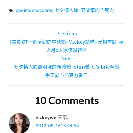
qpoints chocolate
,
七夕情人節
,
寫故事的巧克力
文
Previous
章
(美食)許一個夢幻的中秋節~Vickey試吃~元祖雪餅-夢
導
之月6入冰淇淋禮盒
Next
覽
七夕情人節最浪漫的新體驗~shin馨-G’s Life精緻
手工愛心巧克力香皂
10 Comments
vickeywei
表示:
2012-08-1615:24:54