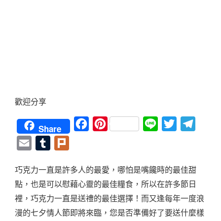
歡迎分享
Facebook
Pinterest
Line
Twitter
Teleg
Share
Email
Tumblr
Plurk
巧克力一直是許多人的最愛，哪怕是嘴饞時的最佳甜
點，也是可以慰藉心靈的最佳糧食，所以在許多節日
裡，巧克力一直是送禮的最佳選擇！而又逢每年一度浪
漫的七夕情人節即將來臨，您是否準備好了要送什麼樣