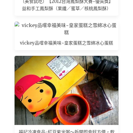
（美食試吃）【2012台灣鳳梨酥大賽~優質獎】
益和手工鳳梨酥（果纖／蜜草／核桃鳳梨酥）
vickey品嚐幸福美味~皇家蛋糕之雪綿冰心蛋糕
福記冷凍食品-紅豆紫米粥～拆開即食好方便，軟