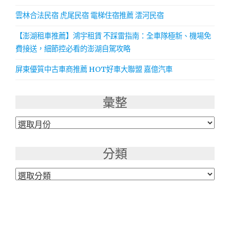
雲林合法民宿 虎尾民宿 電梯住宿推薦 澐河民宿
【澎湖租車推薦】鴻宇租賃 不踩雷指南：全車隊極新、機場免
費接送，細節控必看的澎湖自駕攻略
屏東優質中古車商推薦 HOT好車大聯盟 嘉億汽車
彙整
彙
整
分類
分
類