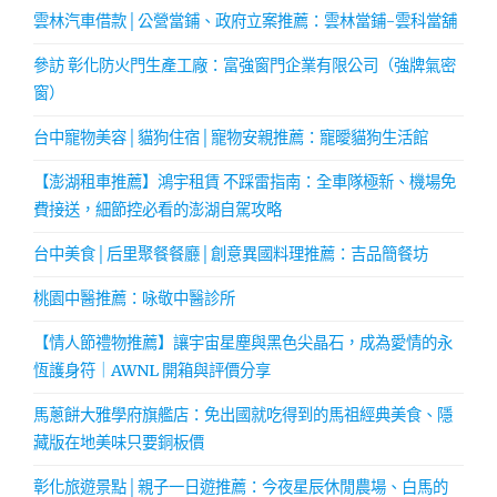
雲林汽車借款│公營當鋪、政府立案推薦：雲林當鋪-雲科當舖
參訪 彰化防火門生產工廠：富強窗門企業有限公司（強牌氣密
窗）
台中寵物美容│貓狗住宿│寵物安親推薦：寵曖貓狗生活館
【澎湖租車推薦】鴻宇租賃 不踩雷指南：全車隊極新、機場免
費接送，細節控必看的澎湖自駕攻略
台中美食│后里聚餐餐廳│創意異國料理推薦：吉品簡餐坊
桃園中醫推薦：咏敬中醫診所
【情人節禮物推薦】讓宇宙星塵與黑色尖晶石，成為愛情的永
恆護身符｜AWNL 開箱與評價分享
馬蔥餅大雅學府旗艦店：免出國就吃得到的馬祖經典美食、隱
藏版在地美味只要銅板價
彰化旅遊景點│親子一日遊推薦：今夜星辰休閒農場、白馬的