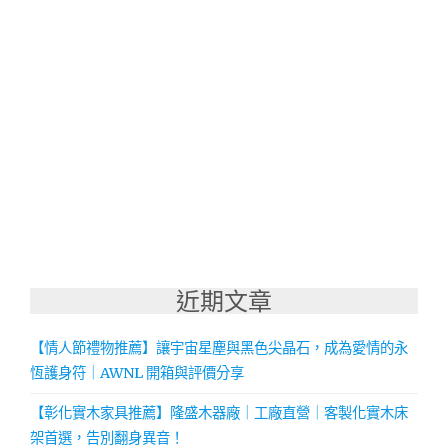
近期文章
【情人節禮物推薦】讓宇宙星塵與黑色尖晶石，成為愛情的永
恆護身符｜AWNL 開箱與評價分享
【彰化實木家具推薦】隆盛木器廠｜工廠直營｜客製化實木床
架首選，告別翻身異音！