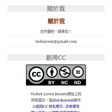
義
關於我
式
餐
廳：
關於我
ZAKA
札
合作邀約，請來信！
卡
餐
vickeywei@gmail.com
酒
館"
創用CC
Vickey Loves Beauty網站上的
所有圖文，皆由
vickeywei
製作
以
創用CC 姓名標示
–
非商業性