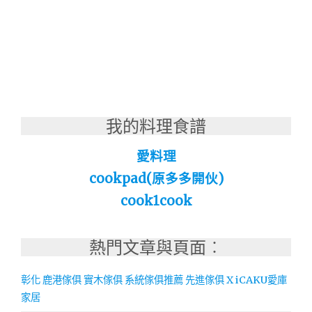
我的料理食譜
愛料理
cookpad(原多多開伙)
cook1cook
熱門文章與頁面︰
彰化 鹿港傢俱 實木傢俱 系統傢俱推薦 先進傢俱 X iCAKU愛庫
家居