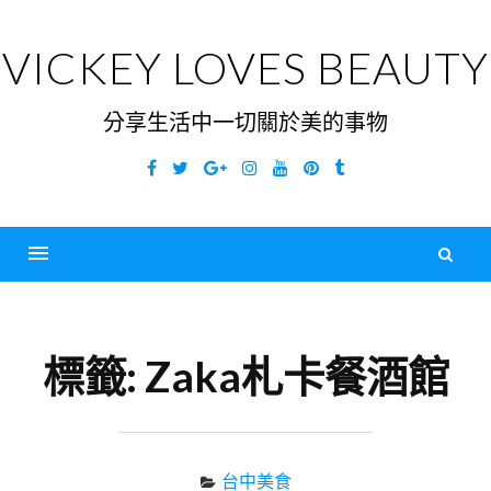
Skip
to
VICKEY LOVES BEAUTY
content
分享生活中一切關於美的事物
Facebook
Twitter
Google
Instagram
YouTube
Pinterest
Tumblr
Plus
搜
尋
Menu
關
鍵
標籤:
Zaka札卡餐酒館
字
台中美食