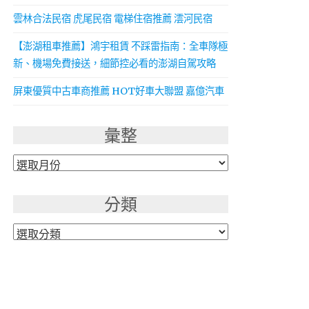
雲林合法民宿 虎尾民宿 電梯住宿推薦 澐河民宿
【澎湖租車推薦】鴻宇租賃 不踩雷指南：全車隊極
新、機場免費接送，細節控必看的澎湖自駕攻略
屏東優質中古車商推薦 HOT好車大聯盟 嘉億汽車
彙整
彙
整
分類
分
類