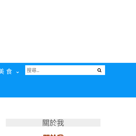
搜
Menu
美食
尋
關
鍵
字:
關於我