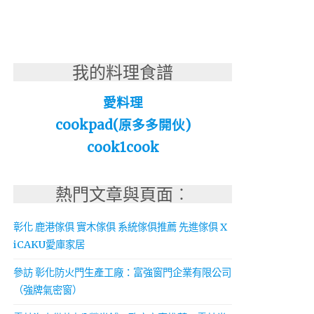
我的料理食譜
愛料理
cookpad(原多多開伙)
cook1cook
熱門文章與頁面︰
彰化 鹿港傢俱 實木傢俱 系統傢俱推薦 先進傢俱 X
iCAKU愛庫家居
參訪 彰化防火門生產工廠：富強窗門企業有限公司
（強牌氣密窗）