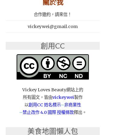
關於我
合作邀約，請來信！
vickeywei@gmail.com
創用CC
Vickey Loves Beauty網站上的
所有圖文，皆由
vickeywei
製作
以
創用CC 姓名標示
–
非商業性
–
禁止改作
4.0 國際 授權條款
釋出。
美食地圖懶人包