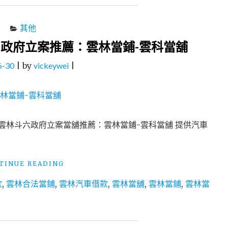
其他
政府立案推薦：雲林當鋪-雲科當舖
6-30
|
by
vickeywei
|
 雲林斗六政府立案當舖推薦：雲林當鋪-雲科當舖 提供汽車
"雲
TINUE READING
林
款
,
雲林合法當鋪
,
雲林汽車借款
,
雲林當舖
,
雲林當鋪
,
雲林當
汽
車
借
款
│