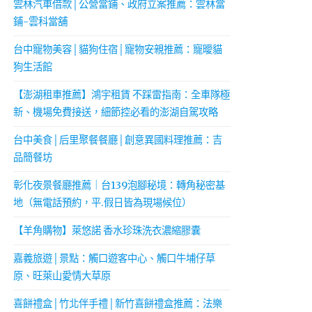
雲林汽車借款│公營當鋪、政府立案推薦：雲林當
鋪-雲科當舖
台中寵物美容│貓狗住宿│寵物安親推薦：寵曖貓
狗生活館
【澎湖租車推薦】鴻宇租賃 不踩雷指南：全車隊極
新、機場免費接送，細節控必看的澎湖自駕攻略
台中美食│后里聚餐餐廳│創意異國料理推薦：吉
品簡餐坊
彰化夜景餐廳推薦｜台139泡腳秘境：轉角秘密基
地（無電話預約，平.假日皆為現場候位）
【羊角購物】萊悠諾 香水珍珠洗衣濃縮膠囊
嘉義旅遊│景點：觸口遊客中心、觸口牛埔仔草
原、旺萊山愛情大草原
喜餅禮盒│竹北伴手禮│新竹喜餅禮盒推薦：法樂