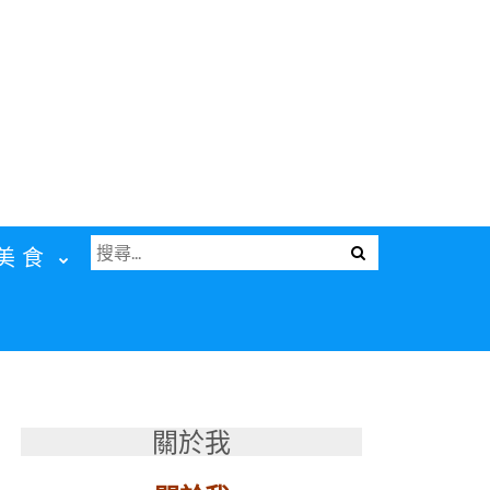
搜
Menu
美食
尋
關
鍵
字:
關於我