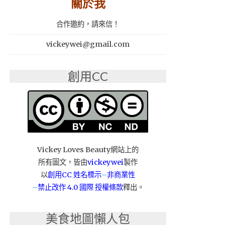
關於我
合作邀約，請來信！
vickeywei@gmail.com
創用CC
Vickey Loves Beauty網站上的
所有圖文，皆由
vickeywei
製作
以
創用CC 姓名標示
–
非商業性
–
禁止改作
4.0 國際 授權條款
釋出。
美食地圖懶人包