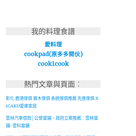
我的料理食譜
愛料理
cookpad(原多多開伙)
cook1cook
熱門文章與頁面︰
彰化 鹿港傢俱 實木傢俱 系統傢俱推薦 先進傢俱 X
iCAKU愛庫家居
雲林汽車借款│公營當鋪、政府立案推薦：雲林當
鋪-雲科當舖