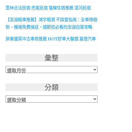
雲林合法民宿 虎尾民宿 電梯住宿推薦 澐河民宿
【澎湖租車推薦】鴻宇租賃 不踩雷指南：全車隊極
新、機場免費接送，細節控必看的澎湖自駕攻略
屏東優質中古車商推薦 HOT好車大聯盟 嘉億汽車
彙整
彙
整
分類
分
類