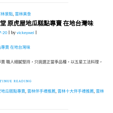
雲林景點
,
雲林美食
堂 原虎屋地瓜糕點專賣 在地台灣味
7-20
|
by
vickeywei
|
專賣 職人細膩堅持，只挑選正當季品種，以五星工法料理，
"雲
TINUE READING
林
堂地瓜糕點專賣
,
雲林伴手禮推薦
,
雲林十大伴手禮推薦
,
雲林
十
大
伴
手
禮