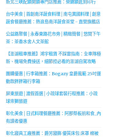
新北三峽配鎖開鎖專門店推薦：榮錦鎖匙刻印行
台中美食│首創南洋蔬食料理│南屯異國料理│創意
蔬食餐廳推薦：熱浪島南洋蔬食茶堂 - 直營旗艦店
公益路聚餐│永春東路花市旁│精緻簡餐│悠閒下午
茶：茶香水舍人文茶館
【澎湖租車推薦】鴻宇租賃 不踩雷指南：全車隊極
新、機場免費接送，細節控必看的澎湖自駕攻略
團購優惠│行李箱推薦：Bogazy 皇爵風範 25吋運
動款胖胖箱行李箱
屏東旅遊│渡假首選│小琉球套裝行程推薦：小琉
球崇獅旅遊
彰化美食│日式料理餐廳推薦：阿那祭板前和食_內
有讀者優惠
彰化寢具工廠推薦：爵芳寢飾 優質床包 床罩 棉被