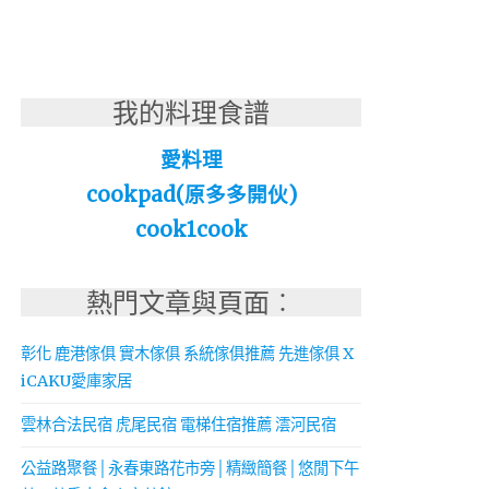
我的料理食譜
愛料理
cookpad(原多多開伙)
cook1cook
熱門文章與頁面︰
彰化 鹿港傢俱 實木傢俱 系統傢俱推薦 先進傢俱 X
iCAKU愛庫家居
雲林合法民宿 虎尾民宿 電梯住宿推薦 澐河民宿
公益路聚餐│永春東路花市旁│精緻簡餐│悠閒下午