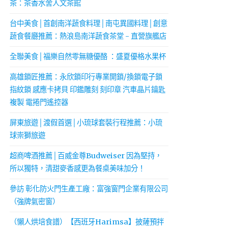
茶：茶香水舍人文茶館
台中美食│首創南洋蔬食料理│南屯異國料理│創意
蔬食餐廳推薦：熱浪島南洋蔬食茶堂 - 直營旗艦店
全聯美食│福樂自然零無糖優酪 ：盛夏優格水果杯
高雄鎖匠推薦：永欣鎖印行專業開鎖/換鎖電子鎖
指紋鎖 感應卡拷貝 印鑑雕刻 刻印章 汽車晶片鑰匙
複製 電捲門遙控器
屏東旅遊│渡假首選│小琉球套裝行程推薦：小琉
球崇獅旅遊
超商啤酒推薦│百威金尊Budweiser 因為堅持，
所以獨特，清甜麥香感更為餐桌美味加分！
參訪 彰化防火門生產工廠：富強窗門企業有限公司
（強牌氣密窗）
（懶人烘培食譜）【西班牙Harimsa】披薩預拌