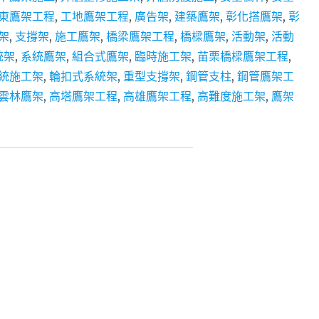
施
東鷹架工程
,
工地鷹架工程
,
廣告架
,
建築鷹架
,
彰化搭鷹架
,
彰
工、
架
,
支撐架
,
施工鷹架
,
橋梁鷹架工程
,
橋樑鷹架
,
活動架
,
活動
彰
化
統架
,
系統鷹架
,
組合式鷹架
,
臨時施工架
,
苗栗橋樑鷹架工程
,
鷹
統施工架
,
輪扣式系統架
,
重型支撐架
,
鋼管支柱
,
鋼管鷹架工
架、
雲林鷹架
,
高塔鷹架工程
,
高雄鷹架工程
,
高難度施工架
,
鷹架
南
投
鷹
架、
雲
林
鷹
架、
苗
栗
鷹
架、
高
雄
鷹