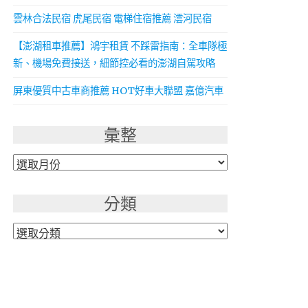
雲林合法民宿 虎尾民宿 電梯住宿推薦 澐河民宿
【澎湖租車推薦】鴻宇租賃 不踩雷指南：全車隊極
新、機場免費接送，細節控必看的澎湖自駕攻略
屏東優質中古車商推薦 HOT好車大聯盟 嘉億汽車
彙整
彙
整
分類
分
類