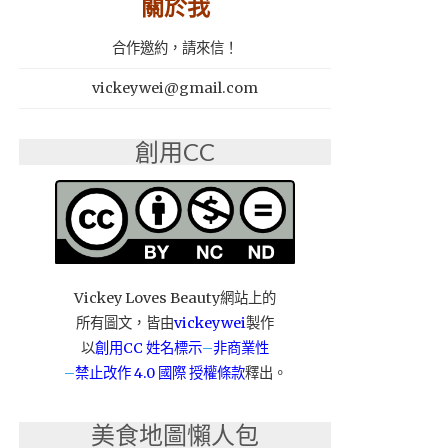
關於我
合作邀約，請來信！
vickeywei@gmail.com
創用CC
Vickey Loves Beauty網站上的
所有圖文，皆由
vickeywei
製作
以
創用CC 姓名標示
–
非商業性
–
禁止改作
4.0 國際 授權條款
釋出。
美食地圖懶人包