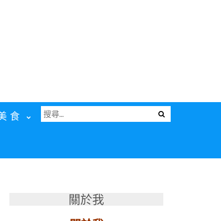
搜
Menu
美食
尋
關
鍵
字:
關於我