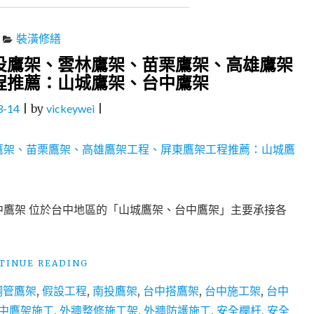
裝潢修繕
投鷹架、雲林鷹架、苗栗鷹架、高雄鷹架
程推薦：山城鷹架、台中鷹架
3-14
|
by
vickeywei
|
鷹架 位於台中地區的「山城鷹架、台中鷹架」主要承接各
"台
TINUE READING
中
鋼管鷹架
,
假設工程
,
南投鷹架
,
台中搭鷹架
,
台中施工架
,
台中
鷹
架
中鷹架施工
,
外牆整修施工架
,
外牆防護施工
,
安全欄杆
,
安全