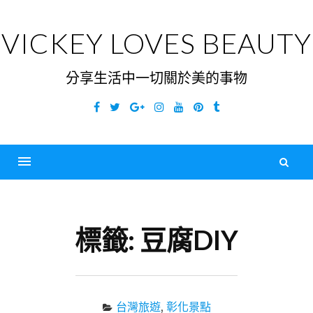
Skip
to
VICKEY LOVES BEAUTY
content
分享生活中一切關於美的事物
Facebook
Twitter
Google
Instagram
YouTube
Pinterest
Tumblr
Plus
搜
尋
Menu
關
鍵
標籤:
豆腐DIY
字
台灣旅遊
,
彰化景點