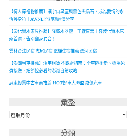
【情人節禮物推薦】讓宇宙星塵與黑色尖晶石，成為愛情的永
恆護身符｜AWNL 開箱與評價分享
【彰化實木家具推薦】隆盛木器廠｜工廠直營｜客製化實木床
架首選，告別翻身異音！
雲林合法民宿 虎尾民宿 電梯住宿推薦 澐河民宿
【澎湖租車推薦】鴻宇租賃 不踩雷指南：全車隊極新、機場免
費接送，細節控必看的澎湖自駕攻略
屏東優質中古車商推薦 HOT好車大聯盟 嘉億汽車
彙整
彙
整
分類