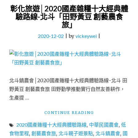
彰化旅遊│2020國產雜糧十大經典體
驗路線-北斗「田野黃豆 創藝農食
旅」
2020-12-02
|
by
vickeywei
|
北斗鎮農會│2020國產雜糧十大經典體驗路線-北斗 田
野黃豆 創藝農食旅 田野勤學推動實行自然友善耕作，
生產提 …
"彰
CONTINUE READING
化
2020國產雜糧十大經典體驗路線
,
中華民國農會
,
低
旅
遊
食物里程
,
創藝農食旅
,
北斗親子遊景點
,
北斗鎮農會
,
國