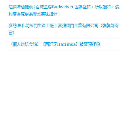
超商啤酒推薦│百威金尊Budweiser 因為堅持，所以獨特，清
甜麥香感更為餐桌美味加分！
參訪 彰化防火門生產工廠：富強窗門企業有限公司（強牌氣密
窗）
（懶人烘培食譜）【西班牙Harimsa】披薩預拌粉