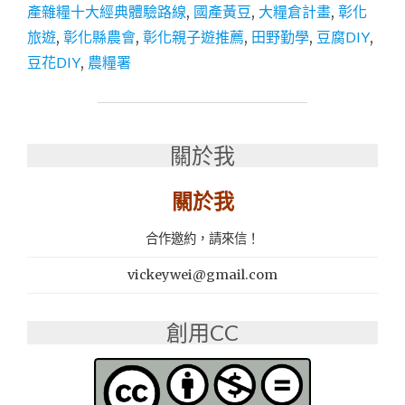
│2020
產雜糧十大經典體驗路線
,
國產黃豆
,
大糧倉計畫
,
彰化
國
旅遊
,
彰化縣農會
,
彰化親子遊推薦
,
田野勤學
,
豆腐DIY
,
產
雜
豆花DIY
,
農糧署
糧
十
大
經
關於我
典
體
驗
關於我
路
線-
合作邀約，請來信！
北
斗
vickeywei@gmail.com
「田
野
黃
創用CC
豆
創
藝
農