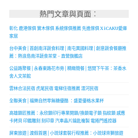
熱門文章與頁面︰
彰化 鹿港傢俱 實木傢俱 系統傢俱推薦 先進傢俱 X iCAKU愛庫
家居
台中美食│首創南洋蔬食料理│南屯異國料理│創意蔬食餐廳推
薦：熱浪島南洋蔬食茶堂 - 直營旗艦店
公益路聚餐│永春東路花市旁│精緻簡餐│悠閒下午茶：茶香水
舍人文茶館
雲林合法民宿 虎尾民宿 電梯住宿推薦 澐河民宿
全聯美食│福樂自然零無糖優酪 ：盛夏優格水果杯
高雄鎖匠推薦：永欣鎖印行專業開鎖/換鎖電子鎖 指紋鎖 感應
卡拷貝 印鑑雕刻 刻印章 汽車晶片鑰匙複製 電捲門遙控器
屏東旅遊│渡假首選│小琉球套裝行程推薦：小琉球崇獅旅遊