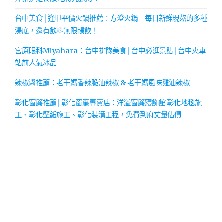
台中美食│逢甲平價火鍋推薦：方澄火鍋 每日新鮮現熬的多種
湯底，還有飲料無限暢飲！
宮原眼科Miyahara：台中排隊美食│台中必逛景點│台中火車
站前人氣冰品
辣椒醬推薦：老干媽香辣脆油辣椒 & 老干媽風味雞油辣椒
彰化窗簾推薦│彰化窗簾專賣店：洋溢窗簾寢飾館 彰化地毯施
工、彰化壁紙施工、彰化裝潢工程，免費到府丈量估價