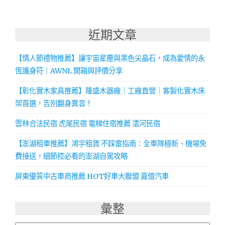
近期文章
【情人節禮物推薦】讓宇宙星塵與黑色尖晶石，成為愛情的永
恆護身符｜AWNL 開箱與評價分享
【彰化實木家具推薦】隆盛木器廠｜工廠直營｜客製化實木床
架首選，告別翻身異音！
雲林合法民宿 虎尾民宿 電梯住宿推薦 澐河民宿
【澎湖租車推薦】鴻宇租賃 不踩雷指南：全車隊極新、機場免
費接送，細節控必看的澎湖自駕攻略
屏東優質中古車商推薦 HOT好車大聯盟 嘉億汽車
彙整