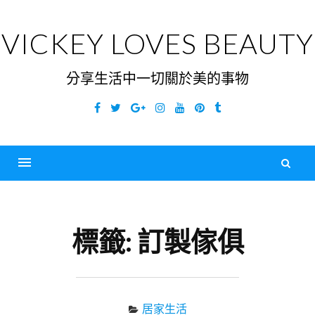
Skip
to
VICKEY LOVES BEAUTY
content
分享生活中一切關於美的事物
Facebook
Twitter
Google
Instagram
YouTube
Pinterest
Tumblr
Plus
搜
尋
Menu
關
鍵
標籤:
訂製傢俱
字
居家生活