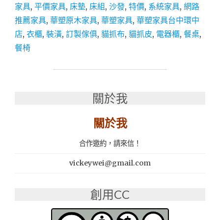
行
家具
,
平價家具
,
床墊
,
床組
,
沙發
,
特價
,
系統家具
,
網路
推
推薦家具
,
華塑原木家具
,
華塑家具
,
華塑家具台中環中
薦：
華
店
,
衣櫃
,
裝潢
,
訂製傢俱
,
貓抓布
,
貓抓皮
,
電器櫃
,
餐桌
,
塑
餐椅
家
具
台
中
環
關於我
中
店
關於我
原
木
合作邀約，請來信！
家
具、
vickeywei@gmail.com
實
木
家
創用CC
具、
沙
發、