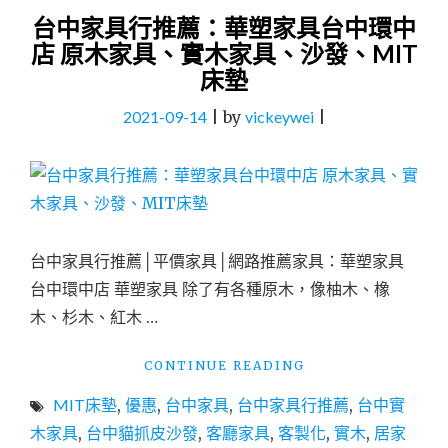
台中家具行推薦：華塑家具台中環中
店 原木家具、實木家具、沙發、MIT
床墊
2021-09-14
|
by
vickeywei
|
台中家具行推薦│平價家具│網路推薦家具：華塑家具
台中環中店 華塑家具 除了有各種原木，像柚木、橡
木、杉木、紅木 …
"台
CONTINUE READING
中
MIT床墊
,
優惠
,
台中家具
,
台中家具行推薦
,
台中實
家
具
木家具
,
台中貓抓皮沙發
,
客廳家具
,
客製化
,
實木
,
居家