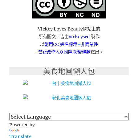
MIT
床
墊"
Vickey Loves Beauty網站上的
所有圖文，皆由
vickeywei
製作
以
創用CC 姓名標示
–
非商業性
–
禁止改作
4.0 國際 授權條款
釋出。
美食地圖懶人包
Powered by
Translate