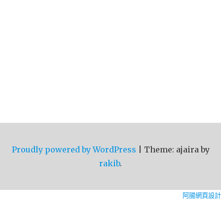
Proudly powered by WordPress
|
Theme: ajaira by
rakib
.
阿腸網頁設計