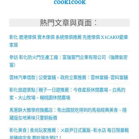
cook1cook
熱門文章與頁面︰
彰化 鹿港傢俱 實木傢俱 系統傢俱推薦 先進傢俱 X iCAKU愛庫
家居
參訪 彰化防火門生產工廠：富強窗門企業有限公司（強牌氣密
窗）
雲林汽車借款│公營當鋪、政府立案推薦：雲林當鋪-雲科當舖
彰化旅遊景點│親子一日遊推薦：今夜星辰休閒農場、白馬的
家、大山牧場、楊桃園休閒農場
馬蔥餅大雅學府旗艦店：免出國就吃得到的馬祖經典美食、隱
藏版在地美味只要銅板價
彰化美食│食尚玩家推薦：ㄨ麻尹日式蓋飯-彰水店 每日限量戰
斧豬排定食,要吃得先預訂！