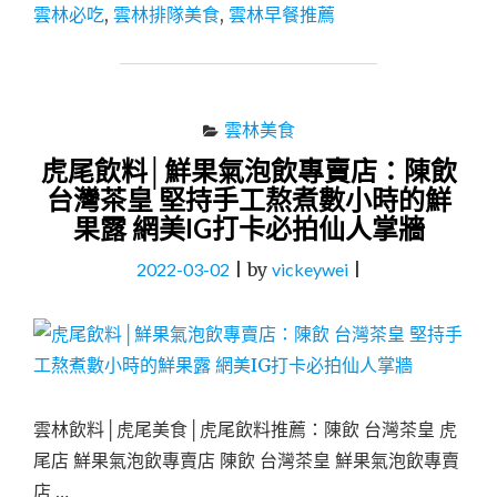
雲
雲林必吃
,
雲林排隊美食
,
雲林早餐推薦
林
旅
遊
必
買
雲林美食
伴
虎尾飲料│鮮果氣泡飲專賣店：陳飲
手
禮：
台灣茶皇 堅持手工熬煮數小時的鮮
樂
果露 網美IG打卡必拍仙人掌牆
包
子
2022-03-02
|
by
vickeywei
|
LE
BAOZI
包
入
整
朵
香
雲林飲料│虎尾美食│虎尾飲料推薦：陳飲 台灣茶皇 虎
菇
尾店 鮮果氣泡飲專賣店 陳飲 台灣茶皇 鮮果氣泡飲專賣
的
店 …
鮮