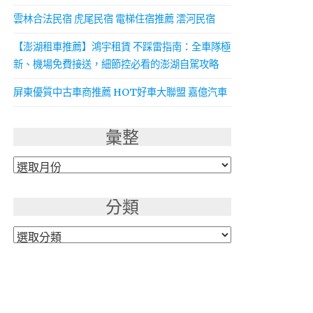
雲林合法民宿 虎尾民宿 電梯住宿推薦 澐河民宿
【澎湖租車推薦】鴻宇租賃 不踩雷指南：全車隊極
新、機場免費接送，細節控必看的澎湖自駕攻略
屏東優質中古車商推薦 HOT好車大聯盟 嘉億汽車
彙整
彙
整
分類
分
類