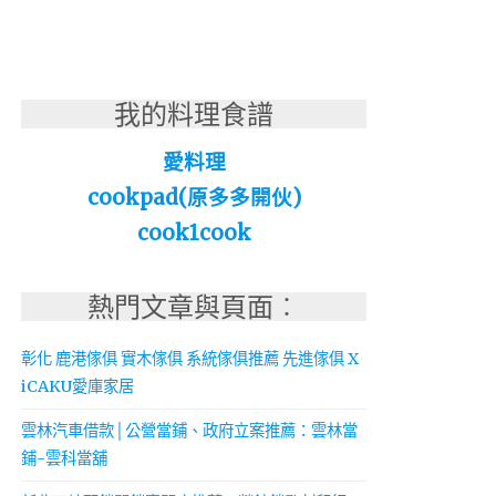
我的料理食譜
愛料理
cookpad(原多多開伙)
cook1cook
熱門文章與頁面︰
彰化 鹿港傢俱 實木傢俱 系統傢俱推薦 先進傢俱 X
iCAKU愛庫家居
雲林汽車借款│公營當鋪、政府立案推薦：雲林當
鋪-雲科當舖