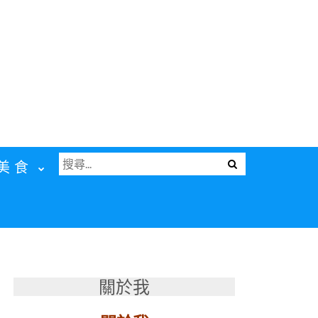
搜
Menu
美食
尋
關
鍵
字:
關於我