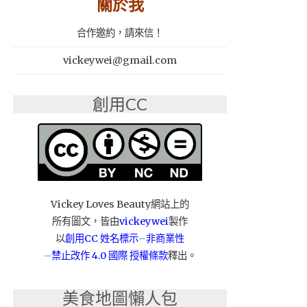
關於我
合作邀約，請來信！
vickeywei@gmail.com
創用CC
Vickey Loves Beauty網站上的
所有圖文，皆由
vickeywei
製作
以
創用CC 姓名標示
–
非商業性
–
禁止改作
4.0 國際 授權條款
釋出。
美食地圖懶人包