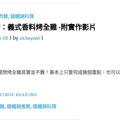
肉類
,
鑄鐵鍋料理
譜：義式香料烤全雞 -附實作影片
5-05
|
by
vickeywei
|
家裡想烤全雞其實並不難！基本上只要完成幾個重點，也可以
"鑄
TINUE READING
鐵
雞
,
鑄鐵鍋推薦
,
鑄鐵鍋料理
鍋
料
理
│
料