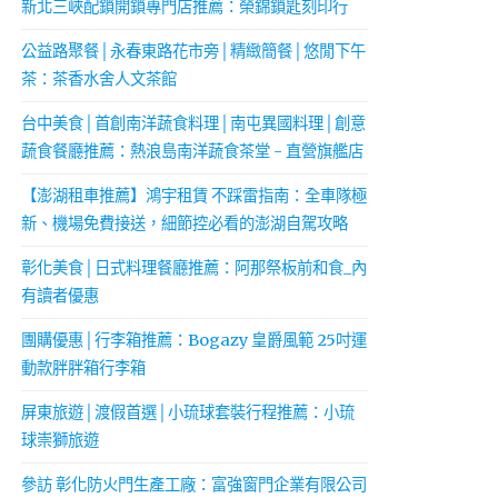
新北三峽配鎖開鎖專門店推薦：榮錦鎖匙刻印行
公益路聚餐│永春東路花市旁│精緻簡餐│悠閒下午
茶：茶香水舍人文茶館
台中美食│首創南洋蔬食料理│南屯異國料理│創意
蔬食餐廳推薦：熱浪島南洋蔬食茶堂 - 直營旗艦店
【澎湖租車推薦】鴻宇租賃 不踩雷指南：全車隊極
新、機場免費接送，細節控必看的澎湖自駕攻略
彰化美食│日式料理餐廳推薦：阿那祭板前和食_內
有讀者優惠
團購優惠│行李箱推薦：Bogazy 皇爵風範 25吋運
動款胖胖箱行李箱
屏東旅遊│渡假首選│小琉球套裝行程推薦：小琉
球崇獅旅遊
參訪 彰化防火門生產工廠：富強窗門企業有限公司