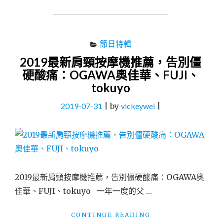
鬍
刀
推
薦：
節日特輯
德
2019最新肩頸按摩機推薦，告別僵
國
百
硬酸痛：OGAWA奧佳華、FUJI、
靈
tokuyo
BRAUN、
飛
2019-07-31
|
by
vickeywei
|
利
浦
PHILIPS、
國
際
牌
PANASONIC"
2019最新肩頸按摩機推薦，告別僵硬酸痛：OGAWA奧
佳華、FUJI、tokuyo 一年一度的父 …
"2019
CONTINUE READING