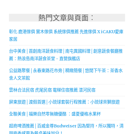
熱門文章與頁面︰
彰化 鹿港傢俱 實木傢俱 系統傢俱推薦 先進傢俱 X iCAKU愛庫
家居
台中美食│首創南洋蔬食料理│南屯異國料理│創意蔬食餐廳推
薦：熱浪島南洋蔬食茶堂 - 直營旗艦店
公益路聚餐│永春東路花市旁│精緻簡餐│悠閒下午茶：茶香水
舍人文茶館
雲林合法民宿 虎尾民宿 電梯住宿推薦 澐河民宿
屏東旅遊│渡假首選│小琉球套裝行程推薦：小琉球崇獅旅遊
全聯美食│福樂自然零無糖優酪 ：盛夏優格水果杯
超商啤酒推薦│百威金尊Budweiser 因為堅持，所以獨特，清
甜麥香感更為餐桌美味加分！