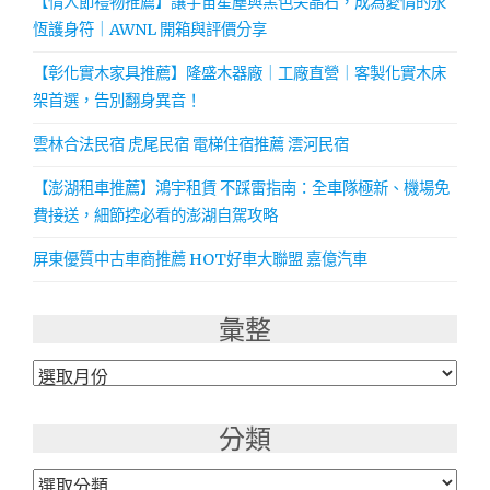
【情人節禮物推薦】讓宇宙星塵與黑色尖晶石，成為愛情的永
恆護身符｜AWNL 開箱與評價分享
【彰化實木家具推薦】隆盛木器廠｜工廠直營｜客製化實木床
架首選，告別翻身異音！
雲林合法民宿 虎尾民宿 電梯住宿推薦 澐河民宿
【澎湖租車推薦】鴻宇租賃 不踩雷指南：全車隊極新、機場免
費接送，細節控必看的澎湖自駕攻略
屏東優質中古車商推薦 HOT好車大聯盟 嘉億汽車
彙整
彙
整
分類
分