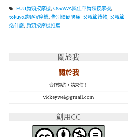
最
FUJI肩頸按摩機
,
OGAWA奧佳華肩頸按摩機
,
新
肩
tokuyo肩頸按摩機
,
告別僵硬酸痛
,
父親節禮物
,
父親節
頸
送什麼
,
肩頸按摩機推薦
按
摩
機
推
薦，
關於我
告
別
關於我
僵
硬
合作邀約，請來信！
酸
痛：
vickeywei@gmail.com
OGAWA
奧
佳
創用CC
華、
FUJI、
TOKUYO"