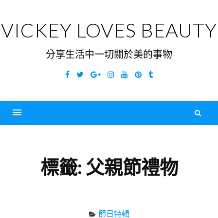
Skip
to
VICKEY LOVES BEAUTY
content
分享生活中一切關於美的事物
Facebook
Twitter
Google
Instagram
YouTube
Pinterest
Tumblr
Plus
搜
尋
Menu
關
鍵
標籤:
父親節禮物
字
節日特輯