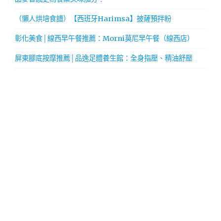
（懶人烘培食譜）【西班牙Harimsa】披薩預拌粉
彰化美食│線西早午餐推薦：Morni莫尼早午餐（線西店）
屏東腳底按摩推薦│品逸足體養生館：全身指壓、精油舒壓