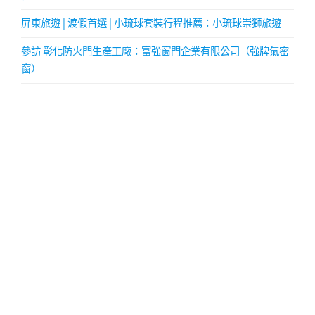
屏東旅遊│渡假首選│小琉球套裝行程推薦：小琉球崇獅旅遊
參訪 彰化防火門生產工廠：富強窗門企業有限公司（強牌氣密
窗）