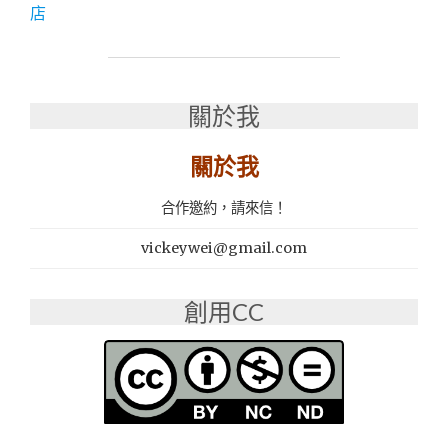
幕
店
│
西
區
燒
肉
關於我
吃
到
關於我
飽
推
合作邀約，請來信！
薦：
燒
vickeywei@gmail.com
肉
眾
精
創用CC
緻
炭
火
燒
肉-
嘉
義