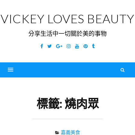
Skip
to
VICKEY LOVES BEAUTY
content
分享生活中一切關於美的事物
Facebook
Twitter
Google
Instagram
YouTube
Pinterest
Tumblr
Plus
搜
尋
Menu
關
鍵
標籤:
燒肉眾
字
嘉義美食