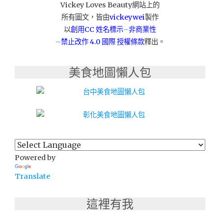
Vickey Loves Beauty網站上的
民
所有圖文，皆由
vickeywei
製作
生
店
以
創用CC 姓名標示
–
非商業性
$899
–
禁止改作
4.0 國際 授權條款
釋出。
龍
蝦
美食地圖懶人包
饗
宴
龍
蝦
人
人
一
尾！"
Powered by
Translate
這裡有我