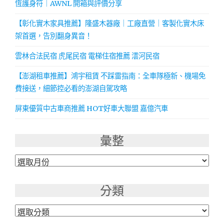
恆護身符｜AWNL 開箱與評價分享
【彰化實木家具推薦】隆盛木器廠｜工廠直營｜客製化實木床
架首選，告別翻身異音！
雲林合法民宿 虎尾民宿 電梯住宿推薦 澐河民宿
【澎湖租車推薦】鴻宇租賃 不踩雷指南：全車隊極新、機場免
費接送，細節控必看的澎湖自駕攻略
屏東優質中古車商推薦 HOT好車大聯盟 嘉億汽車
彙整
彙
整
分類
分
類