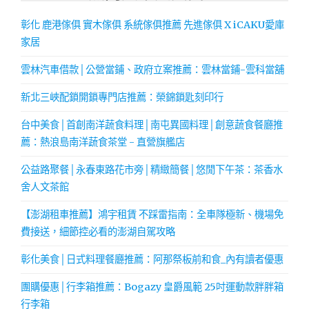
彰化 鹿港傢俱 實木傢俱 系統傢俱推薦 先進傢俱 X iCAKU愛庫
家居
雲林汽車借款│公營當鋪、政府立案推薦：雲林當鋪-雲科當舖
新北三峽配鎖開鎖專門店推薦：榮錦鎖匙刻印行
台中美食│首創南洋蔬食料理│南屯異國料理│創意蔬食餐廳推
薦：熱浪島南洋蔬食茶堂 - 直營旗艦店
公益路聚餐│永春東路花市旁│精緻簡餐│悠閒下午茶：茶香水
舍人文茶館
【澎湖租車推薦】鴻宇租賃 不踩雷指南：全車隊極新、機場免
費接送，細節控必看的澎湖自駕攻略
彰化美食│日式料理餐廳推薦：阿那祭板前和食_內有讀者優惠
團購優惠│行李箱推薦：Bogazy 皇爵風範 25吋運動款胖胖箱
行李箱