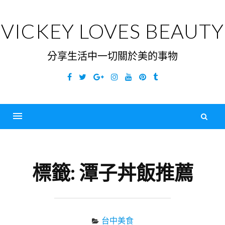
Skip
to
VICKEY LOVES BEAUTY
content
分享生活中一切關於美的事物
Facebook
Twitter
Google
Instagram
YouTube
Pinterest
Tumblr
Plus
搜
尋
Menu
關
鍵
標籤:
潭子丼飯推薦
字
台中美食