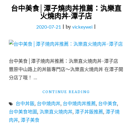
台中美食│潭子燒肉丼推薦：汍樂直
火燒肉丼-潭子店
2020-07-21
|
by
vickeywei
|
台中美食│潭子燒肉丼推薦：汍樂直火燒肉丼-潭子店
豐原中山路上的丼飯專門店～汍樂直火燒肉丼 在潭子開
分店了哦！ …
"台
CONTINUE READING
中
台中丼飯
,
台中燒肉丼
,
台中燒肉丼推薦
,
台中美食
,
美
食
台中美食地圖
,
汍樂直火燒肉丼
,
潭子丼飯推薦
,
潭子燒
│
肉丼
,
潭子美食
潭
子