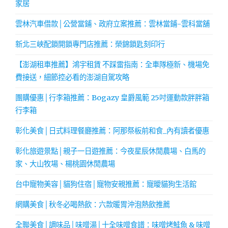
家居
雲林汽車借款│公營當鋪、政府立案推薦：雲林當鋪-雲科當舖
新北三峽配鎖開鎖專門店推薦：榮錦鎖匙刻印行
【澎湖租車推薦】鴻宇租賃 不踩雷指南：全車隊極新、機場免
費接送，細節控必看的澎湖自駕攻略
團購優惠│行李箱推薦：Bogazy 皇爵風範 25吋運動款胖胖箱
行李箱
彰化美食│日式料理餐廳推薦：阿那祭板前和食_內有讀者優惠
彰化旅遊景點│親子一日遊推薦：今夜星辰休閒農場、白馬的
家、大山牧場、楊桃園休閒農場
台中寵物美容│貓狗住宿│寵物安親推薦：寵曖貓狗生活館
網購美食│秋冬必喝熱飲：六款暖胃沖泡熱飲推薦
全聯美食│調味品│味噌湯│十全味噌食譜：味噌烤鮭魚 & 味噌