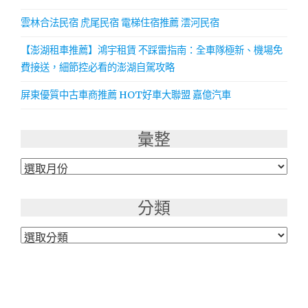
雲林合法民宿 虎尾民宿 電梯住宿推薦 澐河民宿
【澎湖租車推薦】鴻宇租賃 不踩雷指南：全車隊極新、機場免
費接送，細節控必看的澎湖自駕攻略
屏東優質中古車商推薦 HOT好車大聯盟 嘉億汽車
彙整
彙
整
分類
分
類