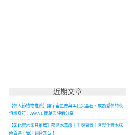
近期文章
【情人節禮物推薦】讓宇宙星塵與黑色尖晶石，成為愛情的永
恆護身符｜AWNL 開箱與評價分享
【彰化實木家具推薦】隆盛木器廠｜工廠直營｜客製化實木床
架首選，告別翻身異音！