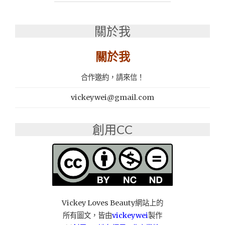
燒
肉
丼
關於我
推
薦：
關於我
汍
樂
合作邀約，請來信！
直
火
vickeywei@gmail.com
燒
肉
丼-
創用CC
潭
子
店"
Vickey Loves Beauty網站上的
所有圖文，皆由
vickeywei
製作