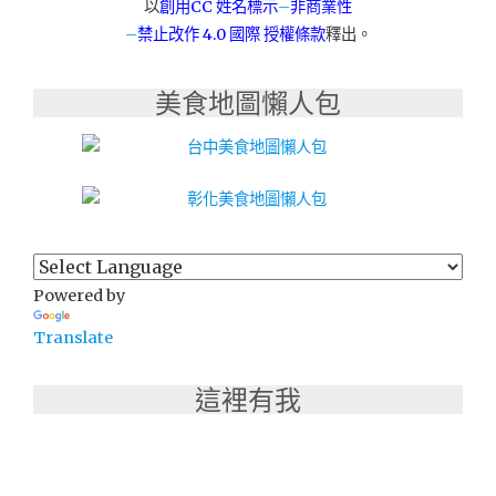
以
創用CC 姓名標示
–
非商業性
–
禁止改作
4.0 國際 授權條款
釋出。
美食地圖懶人包
Powered by
Translate
這裡有我