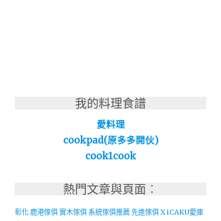
我的料理食譜
愛料理
cookpad(原多多開伙)
cook1cook
熱門文章與頁面︰
彰化 鹿港傢俱 實木傢俱 系統傢俱推薦 先進傢俱 X iCAKU愛庫