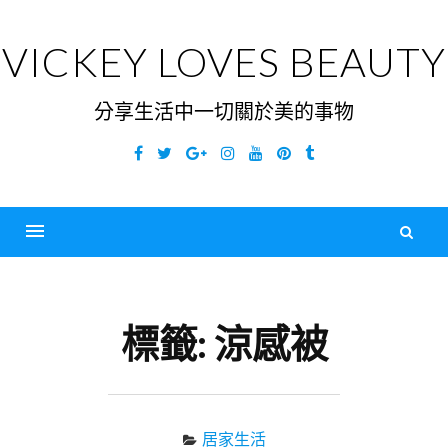
Skip
to
VICKEY LOVES BEAUTY
content
分享生活中一切關於美的事物
Facebook
Twitter
Google
Instagram
YouTube
Pinterest
Tumblr
Plus
搜
尋
Menu
關
鍵
標籤:
涼感被
字
居家生活