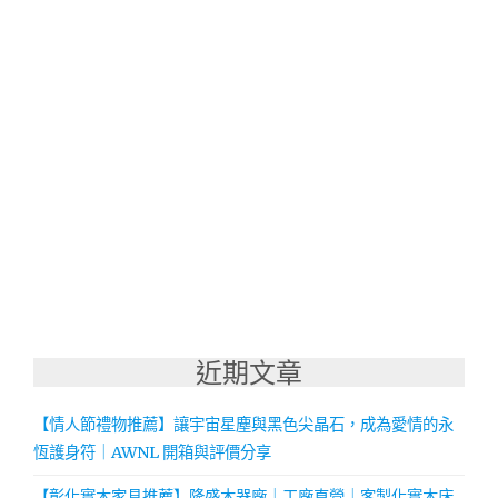
近期文章
【情人節禮物推薦】讓宇宙星塵與黑色尖晶石，成為愛情的永
恆護身符｜AWNL 開箱與評價分享
【彰化實木家具推薦】隆盛木器廠｜工廠直營｜客製化實木床