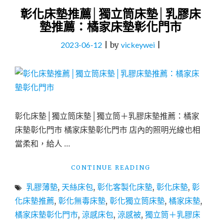
彰化床墊推薦│獨立筒床墊│乳膠床
墊推薦：橘家床墊彰化門市
2023-06-12
|
by
vickeywei
|
彰化床墊│獨立筒床墊│獨立筒＋乳膠床墊推薦：橘家
床墊彰化門市 橘家床墊彰化門市 店內的照明光線也相
當柔和，給人 …
"彰
CONTINUE READING
化
乳膠薄墊
,
天絲床包
,
彰化客製化床墊
,
彰化床墊
,
彰
床
墊
化床墊推薦
,
彰化無毒床墊
,
彰化獨立筒床墊
,
橘家床墊
,
推
橘家床墊彰化門市
,
涼感床包
,
涼感被
,
獨立筒＋乳膠床
薦