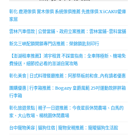
彰化 鹿港傢俱 實木傢俱 系統傢俱推薦 先進傢俱 X iCAKU愛庫
家居
雲林汽車借款│公營當鋪、政府立案推薦：雲林當鋪-雲科當舖
新北三峽配鎖開鎖專門店推薦：榮錦鎖匙刻印行
【澎湖租車推薦】鴻宇租賃 不踩雷指南：全車隊極新、機場免
費接送，細節控必看的澎湖自駕攻略
彰化美食│日式料理餐廳推薦：阿那祭板前和食_內有讀者優惠
團購優惠│行李箱推薦：Bogazy 皇爵風範 25吋運動款胖胖箱
行李箱
彰化旅遊景點│親子一日遊推薦：今夜星辰休閒農場、白馬的
家、大山牧場、楊桃園休閒農場
台中寵物美容│貓狗住宿│寵物安親推薦：寵曖貓狗生活館