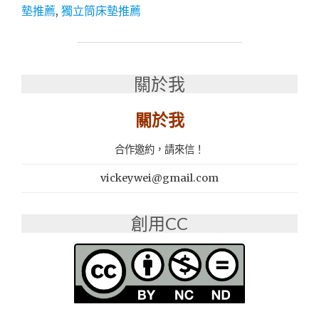
墊推薦
,
獨立筒床墊推薦
│
獨
立
筒
床
關於我
墊
│
關於我
乳
膠
床
合作邀約，請來信！
墊
推
vickeywei@gmail.com
薦：
橘
創用CC
家
床
墊
彰
化
門
市"