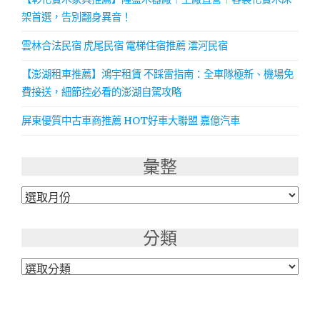
架首選，告別翻身異音！
雲林合法民宿 虎尾民宿 電梯住宿推薦 澐河民宿
【澎湖租車推薦】鴻宇租賃 不踩雷指南：全車隊極新、機場免
費接送，細節控必看的澎湖自駕攻略
屏東優質中古車商推薦 HOT好車大聯盟 嘉億汽車
彙整
彙
整
分類
分
類