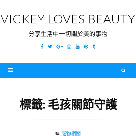
Skip
to
VICKEY LOVES BEAUTY
content
分享生活中一切關於美的事物
Facebook
Twitter
Google
Instagram
YouTube
Pinterest
Tumblr
Plus
搜
尋
Menu
關
鍵
標籤:
毛孩關節守護
字
寵物相關