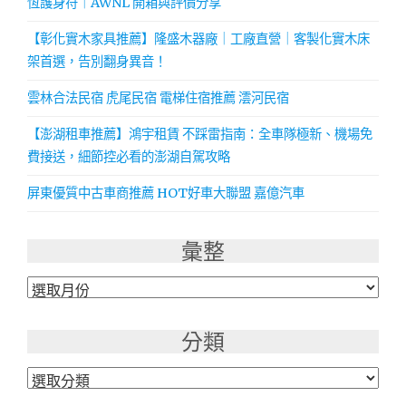
恆護身符｜AWNL 開箱與評價分享
【彰化實木家具推薦】隆盛木器廠｜工廠直營｜客製化實木床
架首選，告別翻身異音！
雲林合法民宿 虎尾民宿 電梯住宿推薦 澐河民宿
【澎湖租車推薦】鴻宇租賃 不踩雷指南：全車隊極新、機場免
費接送，細節控必看的澎湖自駕攻略
屏東優質中古車商推薦 HOT好車大聯盟 嘉億汽車
彙整
彙
整
分類
分
類