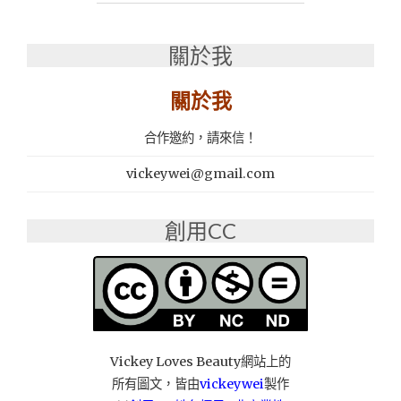
活
關
關於我
節
粉】 毛
孩
關於我
關
節
合作邀約，請來信！
照
護
vickeywei@gmail.com
行
動
更
創用CC
靈
活"
Vickey Loves Beauty網站上的
所有圖文，皆由
vickeywei
製作