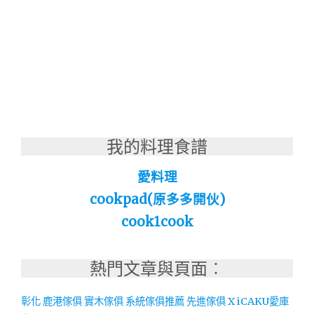
我的料理食譜
愛料理
cookpad(原多多開伙)
cook1cook
熱門文章與頁面︰
彰化 鹿港傢俱 實木傢俱 系統傢俱推薦 先進傢俱 X iCAKU愛庫