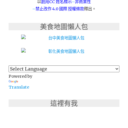
以
創用CC 姓名標示
–
非商業性
–
禁止改作
4.0 國際 授權條款
釋出。
美食地圖懶人包
Powered by
Translate
這裡有我