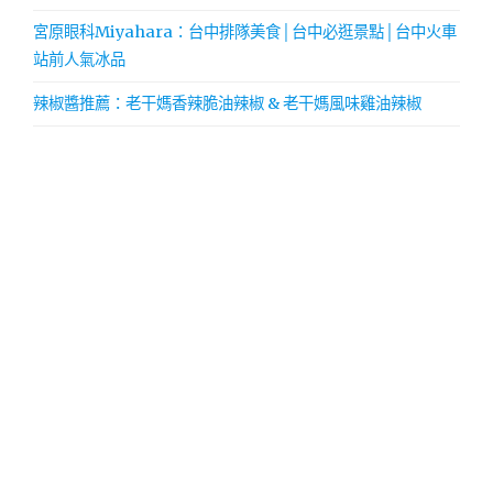
宮原眼科Miyahara：台中排隊美食│台中必逛景點│台中火車
站前人氣冰品
辣椒醬推薦：老干媽香辣脆油辣椒 & 老干媽風味雞油辣椒