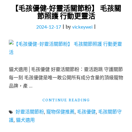
【毛孩優健-好靈活關節粉】 毛孩關
節照護 行動更靈活
2024-12-17
|
by
vickeywei
|
貓犬適用│毛孩優健 好靈活關節粉：靈活跑跳 守護關節
每一刻 毛孩優健是唯一敢公開所有成分含量的頂級寵物
品牌，產 …
"【毛
CONTINUE READING
孩
好靈活關節粉
,
寵物保健推薦
,
毛孩優健
,
毛孩關節守
優
健-
護
,
貓犬適用
好
靈