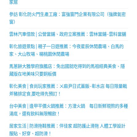
家居
參訪 彰化防火門生產工廠：富強窗門企業有限公司（強牌氣密
窗）
雲林汽車借款│公營當鋪、政府立案推薦：雲林當鋪-雲科當舖
彰化旅遊景點│親子一日遊推薦：今夜星辰休閒農場、白馬的
家、大山牧場、楊桃園休閒農場
馬蔥餅大雅學府旗艦店：免出國就吃得到的馬祖經典美食、隱
藏版在地美味只要銅板價
彰化美食│食尚玩家推薦：ㄨ麻尹日式蓋飯-彰水店 每日限量戰
斧豬排定食,要吃得先預訂！
台中美食│逢甲平價火鍋推薦：方澄火鍋 每日新鮮現熬的多種
湯底，還有飲料無限暢飲！
居家生活│防滑拖鞋推薦：伴佳家 超防護止滑拖 人體工學設計
服貼、好穿、超防滑！