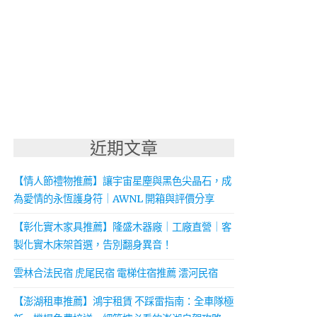
近期文章
【情人節禮物推薦】讓宇宙星塵與黑色尖晶石，成
為愛情的永恆護身符｜AWNL 開箱與評價分享
【彰化實木家具推薦】隆盛木器廠｜工廠直營｜客
製化實木床架首選，告別翻身異音！
雲林合法民宿 虎尾民宿 電梯住宿推薦 澐河民宿
【澎湖租車推薦】鴻宇租賃 不踩雷指南：全車隊極