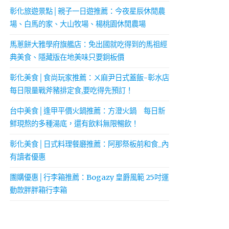
彰化旅遊景點│親子一日遊推薦：今夜星辰休閒農
場、白馬的家、大山牧場、楊桃園休閒農場
馬蔥餅大雅學府旗艦店：免出國就吃得到的馬祖經
典美食、隱藏版在地美味只要銅板價
彰化美食│食尚玩家推薦：ㄨ麻尹日式蓋飯-彰水店
每日限量戰斧豬排定食,要吃得先預訂！
台中美食│逢甲平價火鍋推薦：方澄火鍋 每日新
鮮現熬的多種湯底，還有飲料無限暢飲！
彰化美食│日式料理餐廳推薦：阿那祭板前和食_內
有讀者優惠
團購優惠│行李箱推薦：Bogazy 皇爵風範 25吋運
動款胖胖箱行李箱