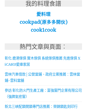
我的料理食譜
愛料理
cookpad(原多多開伙)
cook1cook
熱門文章與頁面︰
彰化 鹿港傢俱 實木傢俱 系統傢俱推薦 先進傢俱 X
iCAKU愛庫家居
雲林汽車借款│公營當鋪、政府立案推薦：雲林當
鋪-雲科當舖
參訪 彰化防火門生產工廠：富強窗門企業有限公司
（強牌氣密窗）
新北三峽配鎖開鎖專門店推薦：榮錦鎖匙刻印行