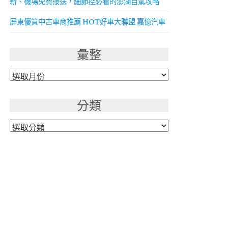
新、機場免費接送，細節控必看的澎湖自駕攻略
屏東優質中古車商推薦 HOT好車大聯盟 嘉億汽車
彙整
彙
整
分類
分
類