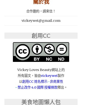
關於我
合作邀約，請來信！
vickeywei@gmail.com
創用CC
Vickey Loves Beauty網站上的
所有圖文，皆由
vickeywei
製作
以
創用CC 姓名標示
–
非商業性
–
禁止改作
4.0 國際 授權條款
釋出。
美食地圖懶人包