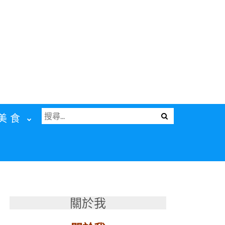
搜
Menu
美食
尋
關
鍵
字:
關於我