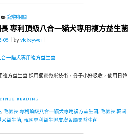
寵物相關
長 專利頂級八合一貓犬專用複方益生菌
2-05
|
by
vickeywei
|
用複方益生菌 採用獨家微米技術，分子小好吸收，使用日韓
"開
TINUE READING
箱
長
,
毛園長 專利頂級八合一貓犬專用複方益生菌
,
毛園長 韓國
評
價
貓犬益生菌
,
韓國專利益生聯皮膚＆腸胃益生菌
│
貓
犬