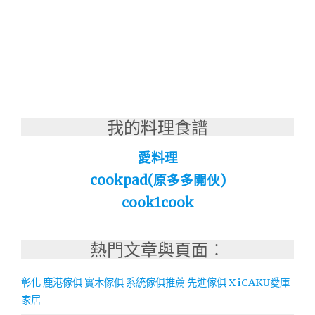
我的料理食譜
愛料理
cookpad(原多多開伙)
cook1cook
熱門文章與頁面︰
彰化 鹿港傢俱 實木傢俱 系統傢俱推薦 先進傢俱 X iCAKU愛庫
家居