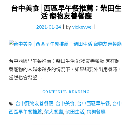
台中美食│西區早午餐推薦：柴田生
活 寵物友善餐廳
2021-01-24
|
by
vickeywei
|
台中西區早午餐推薦：柴田生活 寵物友善餐廳 有在飼
養寵物的人越來越多的情況下，如果想要外出用餐時，
當然也會希望 …
"台
CONTINUE READING
中
台中寵物友善餐廳
,
台中美食
,
台中西區早午餐
,
台中
美
食
西區早午餐推薦
,
柴犬餐廳
,
柴田生活
,
狗狗餐廳
│
西
區