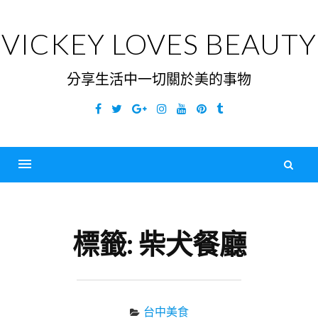
Skip
to
VICKEY LOVES BEAUTY
content
分享生活中一切關於美的事物
Facebook
Twitter
Google
Instagram
YouTube
Pinterest
Tumblr
Plus
搜
尋
Menu
關
鍵
標籤:
柴犬餐廳
字
台中美食