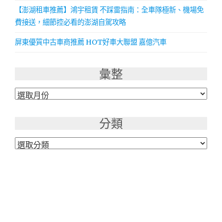
【澎湖租車推薦】鴻宇租賃 不踩雷指南：全車隊極新、機場免
費接送，細節控必看的澎湖自駕攻略
屏東優質中古車商推薦 HOT好車大聯盟 嘉億汽車
彙整
彙
整
分類
分
類