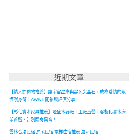
近期文章
【情人節禮物推薦】讓宇宙星塵與黑色尖晶石，成為愛情的永
恆護身符｜AWNL 開箱與評價分享
【彰化實木家具推薦】隆盛木器廠｜工廠直營｜客製化實木床
架首選，告別翻身異音！
雲林合法民宿 虎尾民宿 電梯住宿推薦 澐河民宿