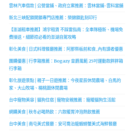
雲林汽車借款│公營當鋪、政府立案推薦：雲林當鋪-雲科當舖
新北三峽配鎖開鎖專門店推薦：榮錦鎖匙刻印行
【澎湖租車推薦】鴻宇租賃 不踩雷指南：全車隊極新、機場免
費接送，細節控必看的澎湖自駕攻略
彰化美食│日式料理餐廳推薦：阿那祭板前和食_內有讀者優惠
團購優惠│行李箱推薦：Bogazy 皇爵風範 25吋運動款胖胖箱
行李箱
彰化旅遊景點│親子一日遊推薦：今夜星辰休閒農場、白馬的
家、大山牧場、楊桃園休閒農場
台中寵物美容│貓狗住宿│寵物安親推薦：寵曖貓狗生活館
網購美食│秋冬必喝熱飲：六款暖胃沖泡熱飲推薦
台中美食│南屯美式餐廳：安可喬治龍蝦螃蟹美式海鮮餐廳