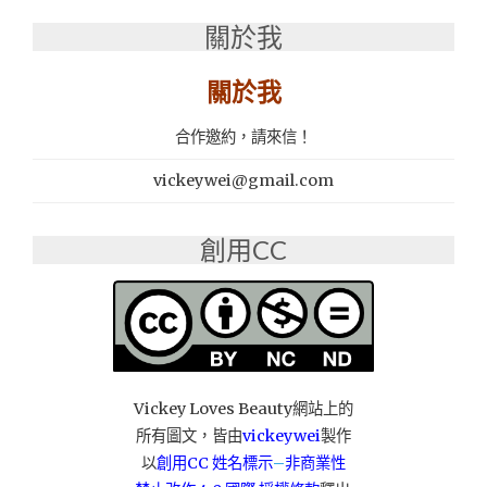
早
關於我
午
餐
推
關於我
薦：
柴
合作邀約，請來信！
田
生
vickeywei@gmail.com
活
寵
物
創用CC
友
善
餐
廳"
Vickey Loves Beauty網站上的
所有圖文，皆由
vickeywei
製作
以
創用CC 姓名標示
–
非商業性