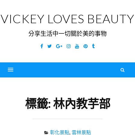
Skip
to
VICKEY LOVES BEAUTY
content
分享生活中一切關於美的事物
Facebook
Twitter
Google
Instagram
YouTube
Pinterest
Tumblr
Plus
搜
尋
Menu
關
鍵
標籤:
林內教芋部
字
彰化景點
,
雲林景點