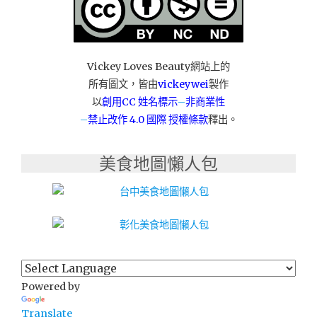
溪
南
北
的
Vickey Loves Beauty網站上的
古
所有圖文，皆由
vickeywei
製作
老
印
以
創用CC 姓名標示
–
非商業性
記
–
禁止改作
4.0 國際 授權條款
釋出。
(有
片)"
美食地圖懶人包
Powered by
Translate