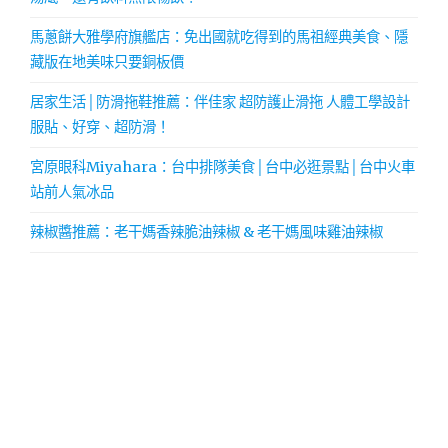
馬蔥餅大雅學府旗艦店：免出國就吃得到的馬祖經典美食、隱
藏版在地美味只要銅板價
居家生活│防滑拖鞋推薦：伴佳家 超防護止滑拖 人體工學設計
服貼、好穿、超防滑！
宮原眼科Miyahara：台中排隊美食│台中必逛景點│台中火車
站前人氣冰品
辣椒醬推薦：老干媽香辣脆油辣椒 & 老干媽風味雞油辣椒