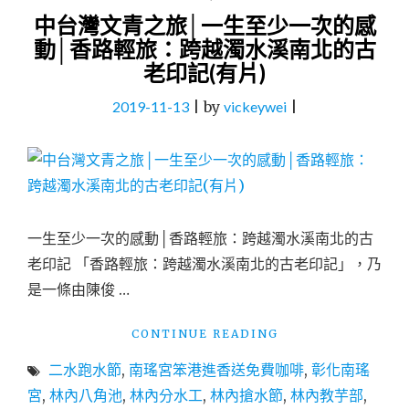
中台灣文青之旅│一生至少一次的感
動│香路輕旅：跨越濁水溪南北的古
老印記(有片)
2019-11-13
|
by
vickeywei
|
一生至少一次的感動│香路輕旅：跨越濁水溪南北的古
老印記 「香路輕旅：跨越濁水溪南北的古老印記」，乃
是一條由陳俊 …
"中
CONTINUE READING
台
二水跑水節
,
南瑤宮笨港進香送免費咖啡
,
彰化南瑤
灣
文
宮
,
林內八角池
,
林內分水工
,
林內搶水節
,
林內教芋部
,