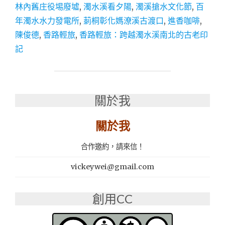
青
林內舊庄役埸廢墟
,
濁水溪看夕陽
,
濁溪搶水文化節
,
百
之
年濁水水力發電所
,
莿桐彰化媽潦溪古渡口
,
進香咖啡
,
旅
│
陳俊德
,
香路輕旅
,
香路輕旅：跨越濁水溪南北的古老印
一
記
生
至
少
一
次
關於我
的
感
關於我
動
│
合作邀約，請來信！
香
路
vickeywei@gmail.com
輕
旅：
跨
創用CC
越
濁
水