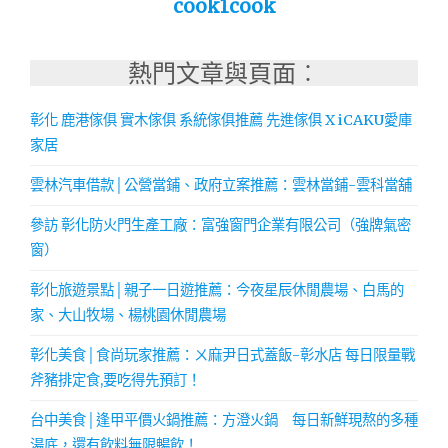
cook1cook
熱門文章與頁面︰
彰化 鹿港傢俱 實木傢俱 系統傢俱推薦 先進傢俱 X iCAKU愛庫
家居
雲林汽車借款│公營當鋪、政府立案推薦：雲林當鋪-雲科當舖
參訪 彰化防火門生產工廠：富強窗門企業有限公司（強牌氣密
窗）
彰化旅遊景點│親子一日遊推薦：今夜星辰休閒農場、白馬的
家、大山牧場、楊桃園休閒農場
彰化美食│食尚玩家推薦：ㄨ麻尹日式蓋飯-彰水店 每日限量戰
斧豬排定食,要吃得先預訂！
台中美食│逢甲平價火鍋推薦：方澄火鍋 每日新鮮現熬的多種
湯底，還有飲料無限暢飲！