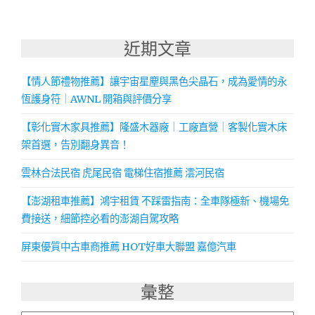
近期文章
【情人節禮物推薦】讓宇宙星塵與黑色尖晶石，成為愛情的永
恆護身符｜AWNL 開箱與評價分享
【彰化實木家具推薦】隆盛木器廠｜工廠直營｜客製化實木床
架首選，告別翻身異音！
雲林合法民宿 虎尾民宿 電梯住宿推薦 澐河民宿
【澎湖租車推薦】鴻宇租賃 不踩雷指南：全車隊極新、機場免
費接送，細節控必看的澎湖自駕攻略
屏東優質中古車商推薦 HOT好車大聯盟 嘉億汽車
彙整