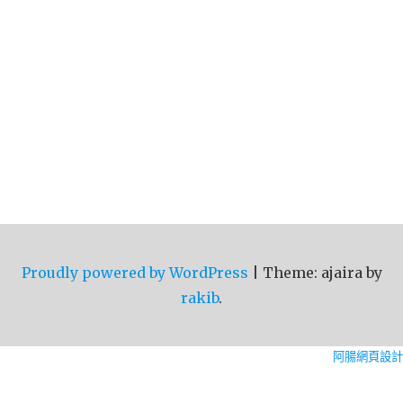
Proudly powered by WordPress
|
Theme: ajaira by
rakib
.
阿腸網頁設計