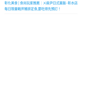
彰化美食│食尚玩家推薦：ㄨ麻尹日式蓋飯-彰水店
每日限量戰斧豬排定食,要吃得先預訂！