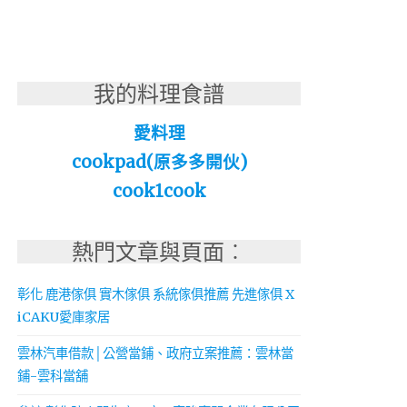
我的料理食譜
愛料理
cookpad(原多多開伙)
cook1cook
熱門文章與頁面︰
彰化 鹿港傢俱 實木傢俱 系統傢俱推薦 先進傢俱 X
iCAKU愛庫家居
雲林汽車借款│公營當鋪、政府立案推薦：雲林當
鋪-雲科當舖