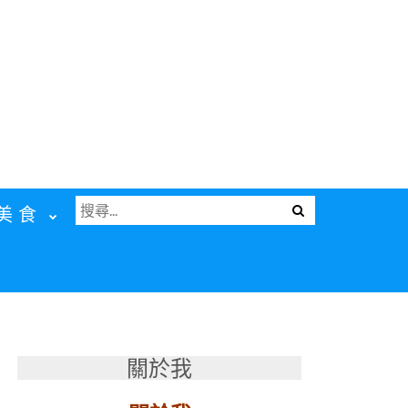
搜
Menu
美食
尋
關
鍵
字:
關於我