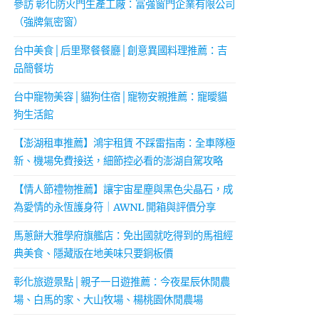
參訪 彰化防火門生產工廠：富強窗門企業有限公司
（強牌氣密窗）
台中美食│后里聚餐餐廳│創意異國料理推薦：吉
品簡餐坊
台中寵物美容│貓狗住宿│寵物安親推薦：寵曖貓
狗生活館
【澎湖租車推薦】鴻宇租賃 不踩雷指南：全車隊極
新、機場免費接送，細節控必看的澎湖自駕攻略
【情人節禮物推薦】讓宇宙星塵與黑色尖晶石，成
為愛情的永恆護身符｜AWNL 開箱與評價分享
馬蔥餅大雅學府旗艦店：免出國就吃得到的馬祖經
典美食、隱藏版在地美味只要銅板價
彰化旅遊景點│親子一日遊推薦：今夜星辰休閒農
場、白馬的家、大山牧場、楊桃園休閒農場