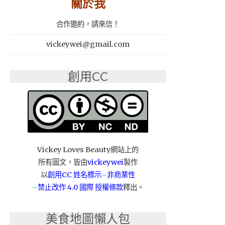
關於我
合作邀約，請來信！
vickeywei@gmail.com
創用CC
Vickey Loves Beauty網站上的
所有圖文，皆由
vickeywei
製作
以
創用CC 姓名標示
–
非商業性
–
禁止改作
4.0 國際 授權條款
釋出。
美食地圖懶人包