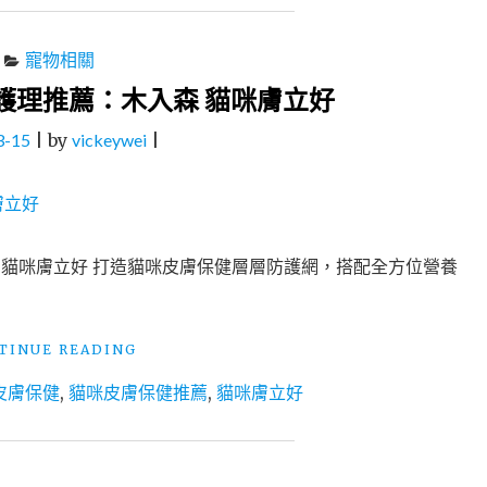
寵物相關
護理推薦：木入森 貓咪膚立好
3-15
|
by
vickeywei
|
 貓咪膚立好 打造貓咪皮膚保健層層防護網，搭配全方位營養
"寵
TINUE READING
物
皮膚保健
,
貓咪皮膚保健推薦
,
貓咪膚立好
保
健
│
貓
皇