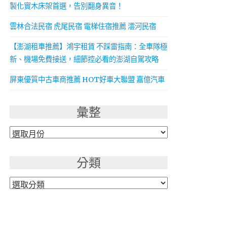
製化實木床架首選，告別翻身異音！
雲林合法民宿 虎尾民宿 電梯住宿推薦 澐河民宿
【澎湖租車推薦】鴻宇租賃 不踩雷指南：全車隊極
新、機場免費接送，細節控必看的澎湖自駕攻略
屏東優質中古車商推薦 HOT好車大聯盟 嘉億汽車
彙整
彙
整
分類
分
類