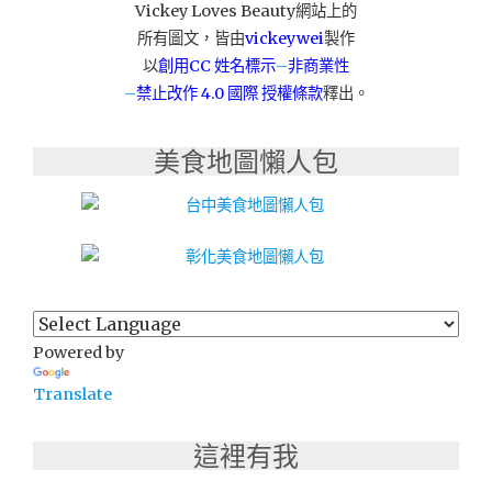
Vickey Loves Beauty網站上的
套
所有圖文，皆由
vickeywei
製作
餐
&
以
創用CC 姓名標示
–
非商業性
平
–
禁止改作
4.0 國際 授權條款
釋出。
日
商
美食地圖懶人包
業
午
餐"
Powered by
Translate
這裡有我