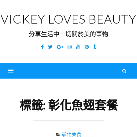
Skip
to
VICKEY LOVES BEAUTY
content
分享生活中一切關於美的事物
Facebook
Twitter
Google
Instagram
YouTube
Pinterest
Tumblr
Plus
搜
尋
Menu
關
鍵
標籤:
彰化魚翅套餐
字
彰化美食