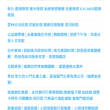
彰化 鹿港傢俱 實木傢俱 系統傢俱推薦 先進傢俱 X iCAKU愛庫
家居
雲林合法民宿 虎尾民宿 電梯住宿推薦 澐河民宿
公益路聚餐│永春東路花市旁│精緻簡餐│悠閒下午茶：茶香水
舍人文茶館
台中美食│首創南洋蔬食料理│南屯異國料理│創意蔬食餐廳推
薦：熱浪島南洋蔬食茶堂 - 直營旗艦店
全聯美食│福樂自然零無糖優酪 ：盛夏優格水果杯
參訪 彰化防火門生產工廠：富強窗門企業有限公司（強牌氣密
窗）
高雄鎖匠推薦：永欣鎖印行專業開鎖/換鎖電子鎖 指紋鎖 感應
卡拷貝 印鑑雕刻 刻印章 汽車晶片鑰匙複製 電捲門遙控器
屏東旅遊│渡假首選│小琉球套裝行程推薦：小琉球崇獅旅遊