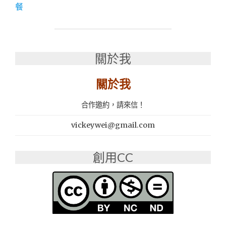
│
餐
彰
化
精
誠
夜
關於我
市
│
關於我
日
本
合作邀約，請來信！
料
理
vickeywei@gmail.com
推
薦：
名
創用CC
野
日
本
料
理
魚
翅