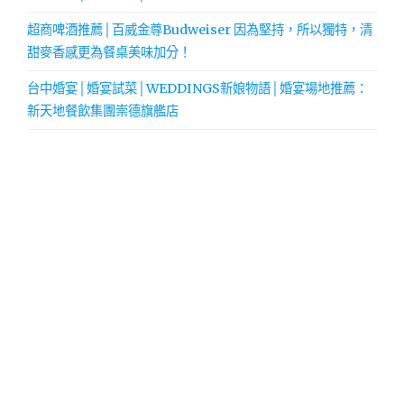
超商啤酒推薦│百威金尊Budweiser 因為堅持，所以獨特，清
甜麥香感更為餐桌美味加分！
台中婚宴│婚宴試菜│WEDDINGS新娘物語│婚宴場地推薦：
新天地餐飲集團崇德旗艦店