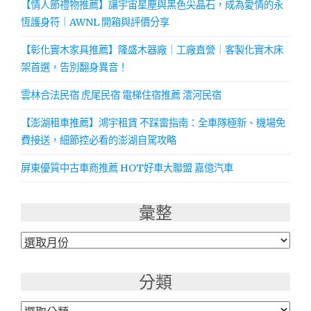
【情人節禮物推薦】讓宇宙星塵與黑色尖晶石，成為愛情的永
恆護身符｜AWNL 開箱與評價分享
【彰化實木家具推薦】隆盛木器廠｜工廠直營｜客製化實木床
架首選，告別翻身異音！
雲林合法民宿 虎尾民宿 電梯住宿推薦 澐河民宿
【澎湖租車推薦】鴻宇租賃 不踩雷指南：全車隊極新、機場免
費接送，細節控必看的澎湖自駕攻略
屏東優質中古車商推薦 HOT好車大聯盟 嘉億汽車
彙整
彙
整
分類
分