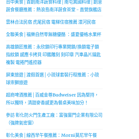
台中美食│首創南洋蔬食料理│南屯異國料理│創意
蔬食餐廳推薦：熱浪島南洋蔬食茶堂 - 直營旗艦店
雲林合法民宿 虎尾民宿 電梯住宿推薦 澐河民宿
全聯美食│福樂自然零無糖優酪 ：盛夏優格水果杯
高雄鎖匠推薦：永欣鎖印行專業開鎖/換鎖電子鎖
指紋鎖 感應卡拷貝 印鑑雕刻 刻印章 汽車晶片鑰匙
複製 電捲門遙控器
屏東旅遊│渡假首選│小琉球套裝行程推薦：小琉
球崇獅旅遊
超商啤酒推薦│百威金尊Budweiser 因為堅持，
所以獨特，清甜麥香感更為餐桌美味加分！
參訪 彰化防火門生產工廠：富強窗門企業有限公司
（強牌氣密窗）
彰化美食│線西早午餐推薦：Morni莫尼早午餐