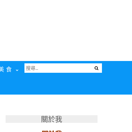
搜
Menu
美食
尋
關
鍵
字:
關於我