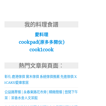
我的料理食譜
愛料理
cookpad(原多多開伙)
cook1cook
熱門文章與頁面︰
彰化 鹿港傢俱 實木傢俱 系統傢俱推薦 先進傢俱 X
iCAKU愛庫家居
公益路聚餐│永春東路花市旁│精緻簡餐│悠閒下午
茶：茶香水舍人文茶館