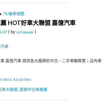
汽/機車相關
薦 HOT好車大聯盟 嘉億汽車
4-07
|
by
vickeywei
|
汽車 嘉億汽車 提供各大廠牌的中古、二手車輛買賣；店內車
"屏
TINUE READING
東
T好車大聯盟
,
屏東中古車推薦
優
質
中
古
車