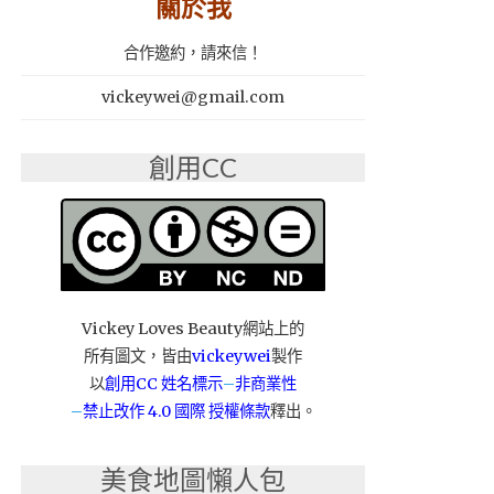
關於我
合作邀約，請來信！
vickeywei@gmail.com
創用CC
Vickey Loves Beauty網站上的
所有圖文，皆由
vickeywei
製作
以
創用CC 姓名標示
–
非商業性
–
禁止改作
4.0 國際 授權條款
釋出。
美食地圖懶人包