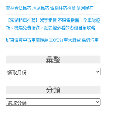
雲林合法民宿 虎尾民宿 電梯住宿推薦 澐河民宿
【澎湖租車推薦】鴻宇租賃 不踩雷指南：全車隊極
新、機場免費接送，細節控必看的澎湖自駕攻略
屏東優質中古車商推薦 HOT好車大聯盟 嘉億汽車
彙整
彙
整
分類
分
類