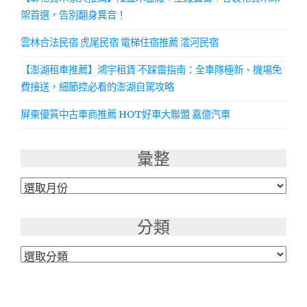
架首選，告別翻身異音！
雲林合法民宿 虎尾民宿 電梯住宿推薦 澐河民宿
【澎湖租車推薦】鴻宇租賃 不踩雷指南：全車隊極新、機場免
費接送，細節控必看的澎湖自駕攻略
屏東優質中古車商推薦 HOT好車大聯盟 嘉億汽車
彙整
彙
整
分類
分
類