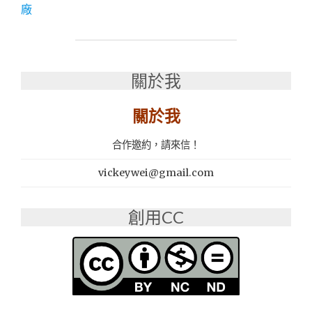
家
廠
具
推
薦】
隆
盛
關於我
木
器
關於我
廠
｜
合作邀約，請來信！
工
廠
vickeywei@gmail.com
直
營
｜
創用CC
客
製
化
實
木
床
架