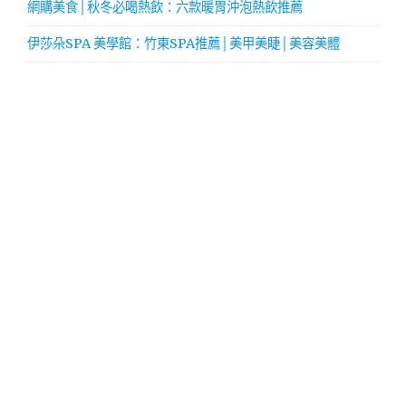
網購美食│秋冬必喝熱飲：六款暖胃沖泡熱飲推薦
伊莎朵SPA 美學館：竹東SPA推薦│美甲美睫│美容美體