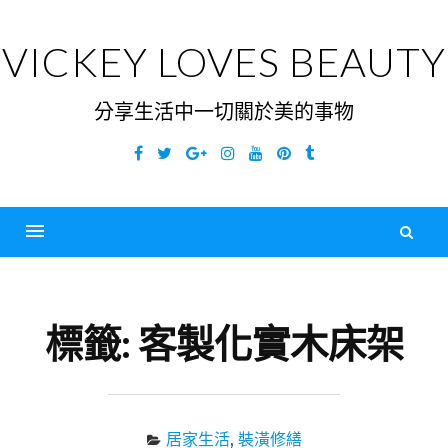
Skip
to
VICKEY LOVES BEAUTY
content
分享生活中一切關於美的事物
Facebook
Twitter
Google
Instagram
YouTube
Pinterest
Tumblr
Plus
搜
尋
Menu
關
鍵
標籤:
客製化實木床架
字
居家生活
,
裝潢修繕