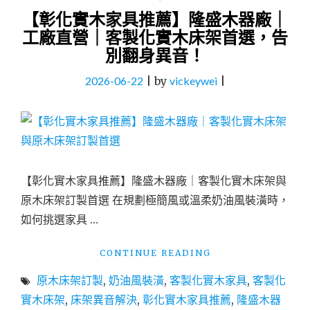
【彰化實木家具推薦】隆盛木器廠｜
工廠直營｜客製化實木床架首選，告
別翻身異音！
2026-06-22
|
by
vickeywei
|
【彰化實木家具推薦】隆盛木器廠｜客製化實木床架與
原木床架訂製首選 在規劃極簡風或溫柔奶油風裝潢時，
如何挑選家具 …
"【彰
CONTINUE READING
化
原木床架訂製
,
奶油風裝潢
,
客製化實木家具
,
客製化
實
木
實木床架
,
床架異音解決
,
彰化實木家具推薦
,
隆盛木器