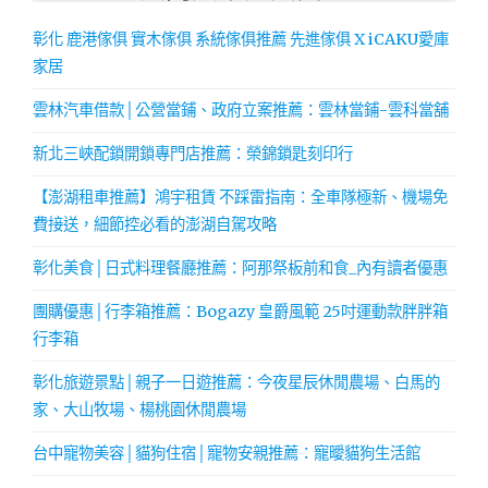
彰化 鹿港傢俱 實木傢俱 系統傢俱推薦 先進傢俱 X iCAKU愛庫
家居
雲林汽車借款│公營當鋪、政府立案推薦：雲林當鋪-雲科當舖
新北三峽配鎖開鎖專門店推薦：榮錦鎖匙刻印行
【澎湖租車推薦】鴻宇租賃 不踩雷指南：全車隊極新、機場免
費接送，細節控必看的澎湖自駕攻略
彰化美食│日式料理餐廳推薦：阿那祭板前和食_內有讀者優惠
團購優惠│行李箱推薦：Bogazy 皇爵風範 25吋運動款胖胖箱
行李箱
彰化旅遊景點│親子一日遊推薦：今夜星辰休閒農場、白馬的
家、大山牧場、楊桃園休閒農場
台中寵物美容│貓狗住宿│寵物安親推薦：寵曖貓狗生活館