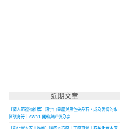
近期文章
【情人節禮物推薦】讓宇宙星塵與黑色尖晶石，成為愛情的永
恆護身符｜AWNL 開箱與評價分享
【彰化實木家具推薦】隆盛木器廠｜工廠直營｜客製化實木床