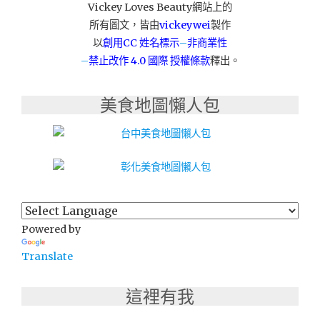
Vickey Loves Beauty網站上的
首
所有圖文，皆由
vickeywei
製作
選，
告
以
創用CC 姓名標示
–
非商業性
別
–
禁止改作
4.0 國際 授權條款
釋出。
翻
身
美食地圖懶人包
異
音！"
Powered by
Translate
這裡有我