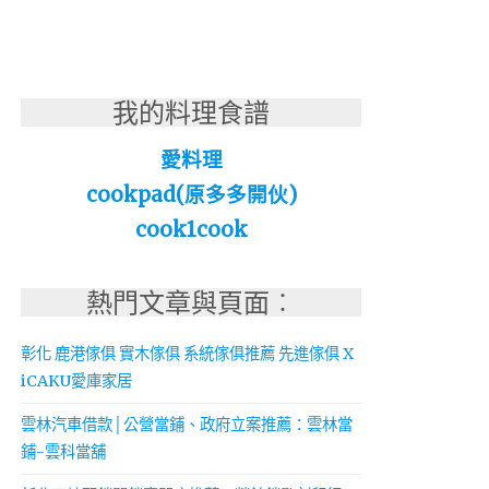
我的料理食譜
愛料理
cookpad(原多多開伙)
cook1cook
熱門文章與頁面︰
彰化 鹿港傢俱 實木傢俱 系統傢俱推薦 先進傢俱 X
iCAKU愛庫家居
雲林汽車借款│公營當鋪、政府立案推薦：雲林當
鋪-雲科當舖