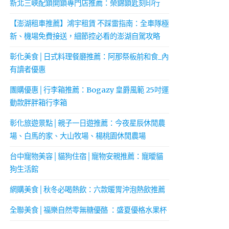
新北三峽配鎖開鎖專門店推薦：榮錦鎖匙刻印行
【澎湖租車推薦】鴻宇租賃 不踩雷指南：全車隊極
新、機場免費接送，細節控必看的澎湖自駕攻略
彰化美食│日式料理餐廳推薦：阿那祭板前和食_內
有讀者優惠
團購優惠│行李箱推薦：Bogazy 皇爵風範 25吋運
動款胖胖箱行李箱
彰化旅遊景點│親子一日遊推薦：今夜星辰休閒農
場、白馬的家、大山牧場、楊桃園休閒農場
台中寵物美容│貓狗住宿│寵物安親推薦：寵曖貓
狗生活館
網購美食│秋冬必喝熱飲：六款暖胃沖泡熱飲推薦
全聯美食│福樂自然零無糖優酪 ：盛夏優格水果杯