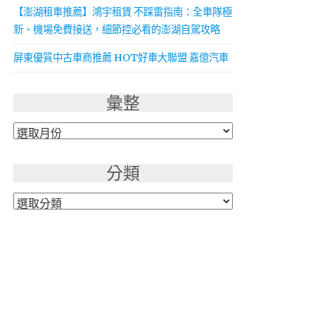
【澎湖租車推薦】鴻宇租賃 不踩雷指南：全車隊極
新、機場免費接送，細節控必看的澎湖自駕攻略
屏東優質中古車商推薦 HOT好車大聯盟 嘉億汽車
彙整
彙
整
分類
分
類