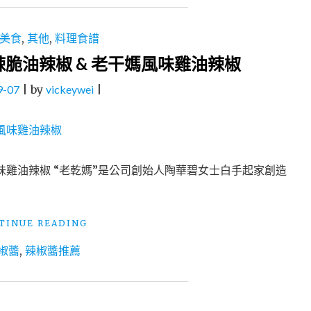
美食
,
其他
,
料理食譜
脆油辣椒 & 老干媽風味雞油辣椒
9-07
|
by
vickeywei
|
味雞油辣椒 “老乾媽”是公司創始人陶華碧女士白手起家創造
"辣
TINUE READING
椒
椒醬
,
辣椒醬推薦
醬
推
薦：
老
干