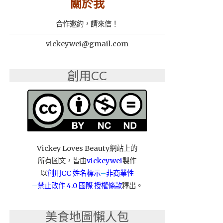
關於我
合作邀約，請來信！
vickeywei@gmail.com
創用CC
Vickey Loves Beauty網站上的
所有圖文，皆由
vickeywei
製作
以
創用CC 姓名標示
–
非商業性
–
禁止改作
4.0 國際 授權條款
釋出。
美食地圖懶人包