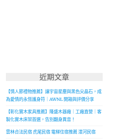
近期文章
【情人節禮物推薦】讓宇宙星塵與黑色尖晶石，成
為愛情的永恆護身符｜AWNL 開箱與評價分享
【彰化實木家具推薦】隆盛木器廠｜工廠直營｜客
製化實木床架首選，告別翻身異音！
雲林合法民宿 虎尾民宿 電梯住宿推薦 澐河民宿