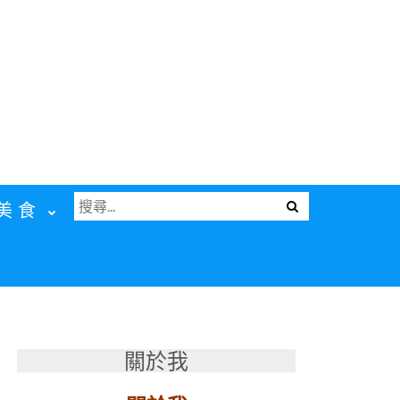
搜
Menu
美食
尋
關
鍵
字:
關於我