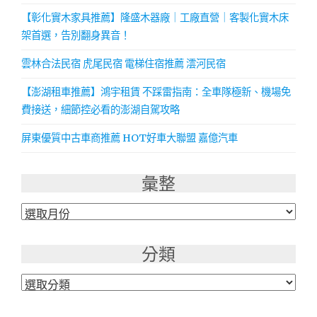
【彰化實木家具推薦】隆盛木器廠｜工廠直營｜客製化實木床
架首選，告別翻身異音！
雲林合法民宿 虎尾民宿 電梯住宿推薦 澐河民宿
【澎湖租車推薦】鴻宇租賃 不踩雷指南：全車隊極新、機場免
費接送，細節控必看的澎湖自駕攻略
屏東優質中古車商推薦 HOT好車大聯盟 嘉億汽車
彙整
彙
整
分類
分
類