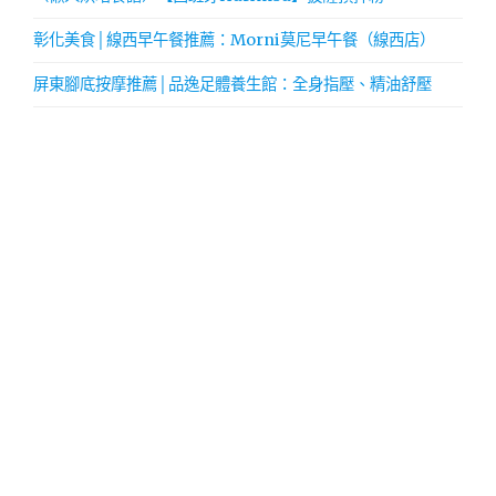
彰化美食│線西早午餐推薦：Morni莫尼早午餐（線西店）
屏東腳底按摩推薦│品逸足體養生館：全身指壓、精油舒壓