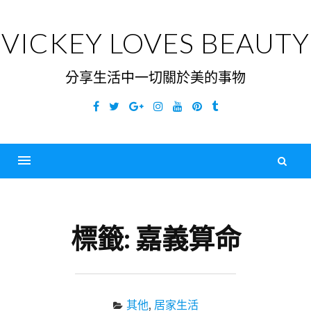
Skip
to
VICKEY LOVES BEAUTY
content
分享生活中一切關於美的事物
Facebook
Twitter
Google
Instagram
YouTube
Pinterest
Tumblr
Plus
搜
尋
Menu
關
鍵
標籤:
嘉義算命
字
其他
,
居家生活