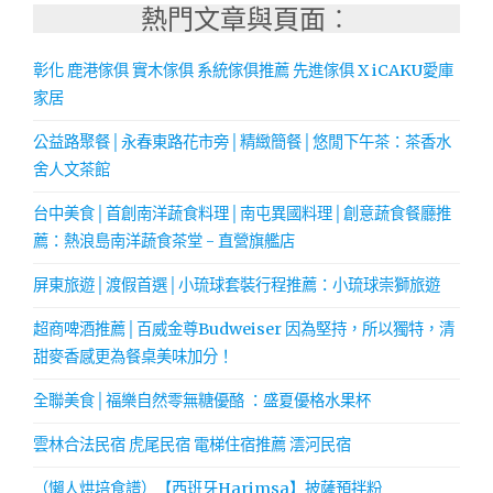
熱門文章與頁面︰
彰化 鹿港傢俱 實木傢俱 系統傢俱推薦 先進傢俱 X iCAKU愛庫
家居
公益路聚餐│永春東路花市旁│精緻簡餐│悠閒下午茶：茶香水
舍人文茶館
台中美食│首創南洋蔬食料理│南屯異國料理│創意蔬食餐廳推
薦：熱浪島南洋蔬食茶堂 - 直營旗艦店
屏東旅遊│渡假首選│小琉球套裝行程推薦：小琉球崇獅旅遊
超商啤酒推薦│百威金尊Budweiser 因為堅持，所以獨特，清
甜麥香感更為餐桌美味加分！
全聯美食│福樂自然零無糖優酪 ：盛夏優格水果杯
雲林合法民宿 虎尾民宿 電梯住宿推薦 澐河民宿
（懶人烘培食譜）【西班牙Harimsa】披薩預拌粉