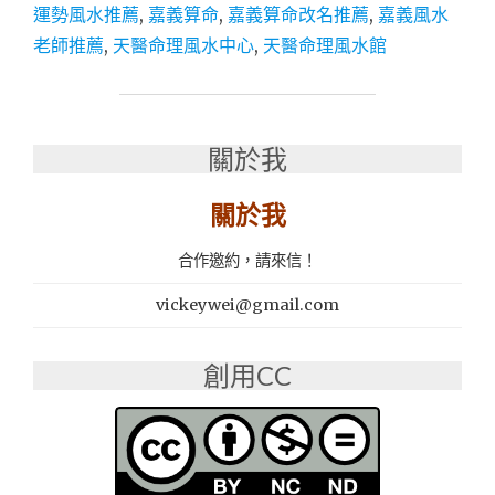
算
運勢風水推薦
,
嘉義算命
,
嘉義算命改名推薦
,
嘉義風水
命
老師推薦
,
天醫命理風水中心
,
天醫命理風水館
│
八
字
論
命、
關於我
姓
名
關於我
學、
風
水
合作邀約，請來信！
地
理
vickeywei@gmail.com
推
薦：
創用CC
天
醫
命
理
風
水