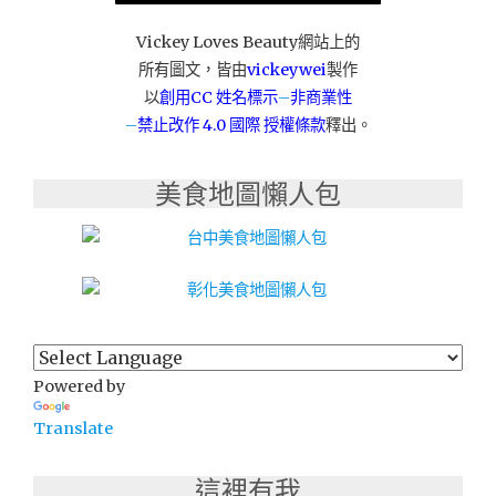
中
心
Vickey Loves Beauty網站上的
俞
所有圖文，皆由
vickeywei
製作
富
以
創用CC 姓名標示
–
非商業性
元
–
禁止改作
4.0 國際 授權條款
釋出。
老
師"
美食地圖懶人包
Powered by
Translate
這裡有我