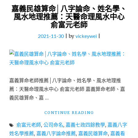
嘉義民雄算命│八字論命、姓名學、
風水地理推薦：天醫命理風水中心
俞富元老師
2021-11-30
|
by
vickeywei
|
嘉義算命老師推薦│八字論命、姓名學、風水地理推
薦：天醫命理風水中心 俞富元老師 嘉義算命老師、嘉
義民雄算命、嘉 …
"嘉
CONTINUE READING
義
俞富元老師
,
公司命名
,
嘉義七政四餘教學
,
嘉義八字
民
雄
姓名學推薦
,
嘉義八字論命推薦
,
嘉義民雄算命
,
嘉義看