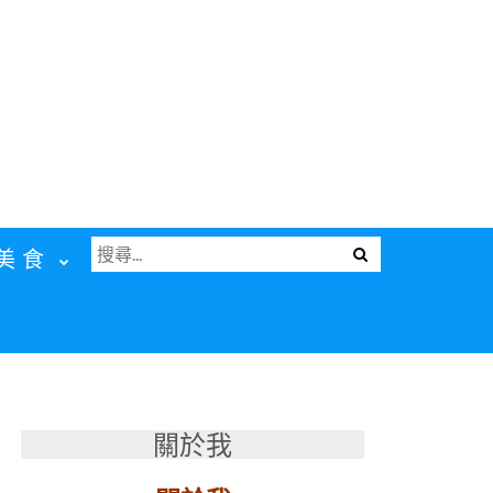
搜
Menu
美食
尋
關
鍵
字:
關於我