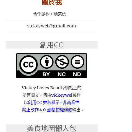
關於我
合作邀約，請來信！
vickeywei@gmail.com
創用CC
Vickey Loves Beauty網站上的
所有圖文，皆由
vickeywei
製作
以
創用CC 姓名標示
–
非商業性
–
禁止改作
4.0 國際 授權條款
釋出。
美食地圖懶人包