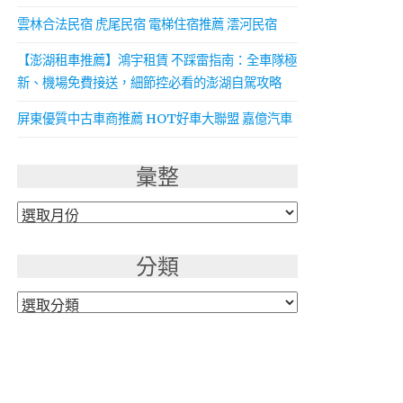
雲林合法民宿 虎尾民宿 電梯住宿推薦 澐河民宿
【澎湖租車推薦】鴻宇租賃 不踩雷指南：全車隊極
新、機場免費接送，細節控必看的澎湖自駕攻略
屏東優質中古車商推薦 HOT好車大聯盟 嘉億汽車
彙整
彙
整
分類
分
類