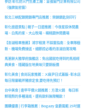
參訪 彰化防火門生產工廠：富強窗門企業有限公司
（強牌氣密窗）
新北三峽配鎖開鎖專門店推薦：榮錦鎖匙刻印行
彰化旅遊景點│親子一日遊推薦：今夜星辰休閒農
場、白馬的家、大山牧場、楊桃園休閒農場
【澎湖租車推薦】鴻宇租賃 不踩雷指南：全車隊極
新、機場免費接送，細節控必看的澎湖自駕攻略
馬蔥餅大雅學府旗艦店：免出國就吃得到的馬祖經
典美食、隱藏版在地美味只要銅板價
彰化美食│食尚玩家推薦：ㄨ麻尹日式蓋飯-彰水店
每日限量戰斧豬排定食,要吃得先預訂！
台中美食│逢甲平價火鍋推薦：方澄火鍋 每日新
鮮現熬的多種湯底，還有飲料無限暢飲！
團購優惠│行李箱推薦：Bogazy 皇爵風範 25吋運