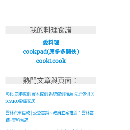
我的料理食譜
愛料理
cookpad(原多多開伙)
cook1cook
熱門文章與頁面︰
彰化 鹿港傢俱 實木傢俱 系統傢俱推薦 先進傢俱 X
iCAKU愛庫家居
雲林汽車借款│公營當鋪、政府立案推薦：雲林當
鋪-雲科當舖