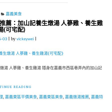
嘉義美食
推薦：加山記養生燉湯 人篸雞、養生雞
湯(可宅配)
6-03
|
by
vickeywei
|
燉湯 人篸雞、養生雞湯 隱身在嘉義市西區巷弄內的加山記
"嘉
TINUE READING
義
理
,
嘉義東區平價美食
,
嘉義東區美食
,
嘉義燉湯推薦
,
嘉義特
美
食
│