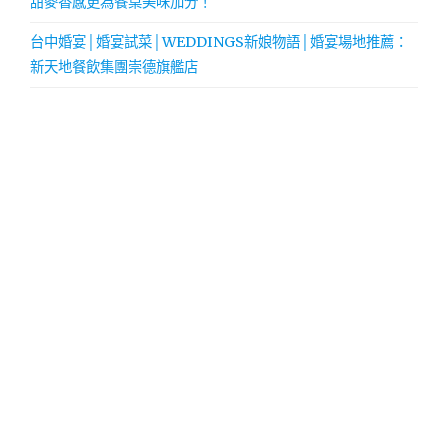
甜麥香感更為餐桌美味加分！
台中婚宴│婚宴試菜│WEDDINGS新娘物語│婚宴場地推薦：
新天地餐飲集團崇德旗艦店