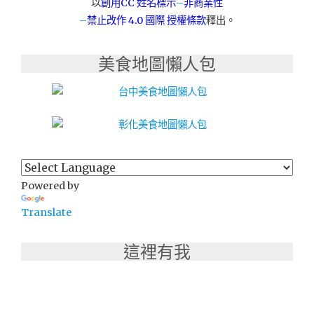
以
創用CC 姓名標示
–
非商業性
的
–
禁止改作
4.0 國際 授權條款
釋出。
好
鍋！"
美食地圖懶人包
Powered by
Translate
這裡有我