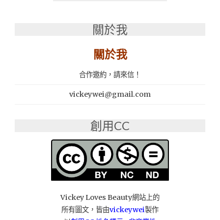
│
景
觀
關於我
餐
廳
關於我
推
薦：
品
合作邀約，請來信！
香
牛
vickeywei@gmail.com
奶
火
創用CC
鍋
城
喉
韻
濃
醇，
越
煮
Vickey Loves Beauty網站上的
越
所有圖文，皆由
vickeywei
製作
香