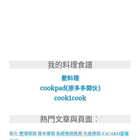
我的料理食譜
愛料理
cookpad(原多多開伙)
cook1cook
熱門文章與頁面︰
彰化 鹿港傢俱 實木傢俱 系統傢俱推薦 先進傢俱 X iCAKU愛庫