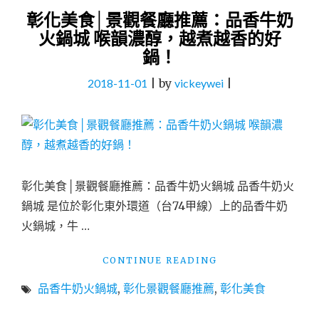
彰化美食│景觀餐廳推薦：品香牛奶
火鍋城 喉韻濃醇，越煮越香的好
鍋！
2018-11-01
|
by
vickeywei
|
彰化美食│景觀餐廳推薦：品香牛奶火鍋城 品香牛奶火
鍋城 是位於彰化東外環道（台74甲線）上的品香牛奶
火鍋城，牛 …
"彰
CONTINUE READING
化
品香牛奶火鍋城
,
彰化景觀餐廳推薦
,
彰化美食
美
食