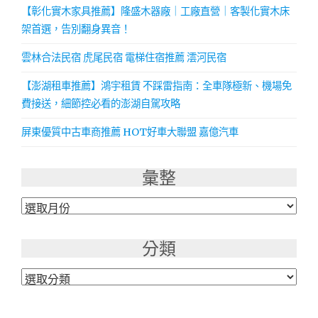
【彰化實木家具推薦】隆盛木器廠｜工廠直營｜客製化實木床
架首選，告別翻身異音！
雲林合法民宿 虎尾民宿 電梯住宿推薦 澐河民宿
【澎湖租車推薦】鴻宇租賃 不踩雷指南：全車隊極新、機場免
費接送，細節控必看的澎湖自駕攻略
屏東優質中古車商推薦 HOT好車大聯盟 嘉億汽車
彙整
彙
整
分類
分
類