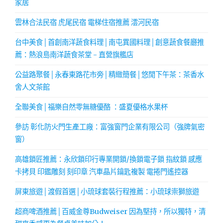
家居
雲林合法民宿 虎尾民宿 電梯住宿推薦 澐河民宿
台中美食│首創南洋蔬食料理│南屯異國料理│創意蔬食餐廳推
薦：熱浪島南洋蔬食茶堂 - 直營旗艦店
公益路聚餐│永春東路花市旁│精緻簡餐│悠閒下午茶：茶香水
舍人文茶館
全聯美食│福樂自然零無糖優酪 ：盛夏優格水果杯
參訪 彰化防火門生產工廠：富強窗門企業有限公司（強牌氣密
窗）
高雄鎖匠推薦：永欣鎖印行專業開鎖/換鎖電子鎖 指紋鎖 感應
卡拷貝 印鑑雕刻 刻印章 汽車晶片鑰匙複製 電捲門遙控器
屏東旅遊│渡假首選│小琉球套裝行程推薦：小琉球崇獅旅遊
超商啤酒推薦│百威金尊Budweiser 因為堅持，所以獨特，清