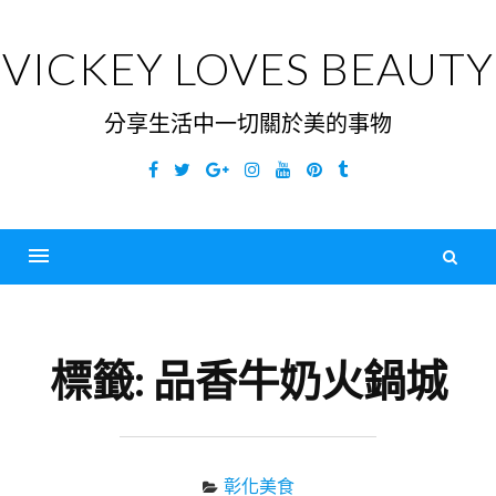
Skip
to
VICKEY LOVES BEAUTY
content
分享生活中一切關於美的事物
Facebook
Twitter
Google
Instagram
YouTube
Pinterest
Tumblr
Plus
搜
尋
Menu
關
鍵
標籤:
品香牛奶火鍋城
字
彰化美食