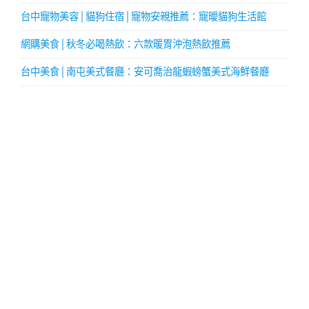
台中寵物美容│貓狗住宿│寵物安親推薦：寵曖貓狗生活館
網購美食│秋冬必喝熱飲：六款暖胃沖泡熱飲推薦
台中美食│南屯美式餐廳：安可喬治龍蝦螃蟹美式海鮮餐廳