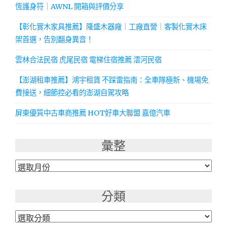
恆護身符｜AWNL 開箱與評價分享
【彰化實木家具推薦】隆盛木器廠｜工廠直營｜客製化實木床
架首選，告別翻身異音！
雲林合法民宿 虎尾民宿 電梯住宿推薦 澐河民宿
【澎湖租車推薦】鴻宇租賃 不踩雷指南：全車隊極新、機場免
費接送，細節控必看的澎湖自駕攻略
屏東優質中古車商推薦 HOT好車大聯盟 嘉億汽車
彙整
彙
整
分類
分