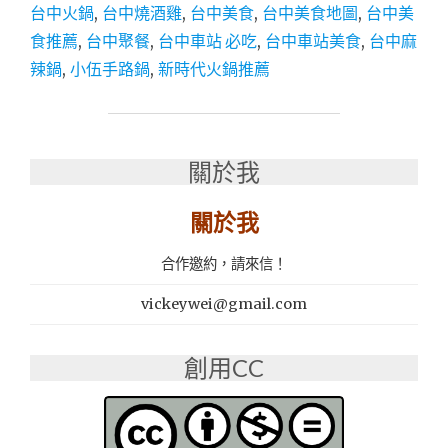
美
台中火鍋
,
台中燒酒雞
,
台中美食
,
台中美食地圖
,
台中美
食
食推薦
,
台中聚餐
,
台中車站 必吃
,
台中車站美食
,
台中麻
｜
東
辣鍋
,
小伍手路鍋
,
新時代火鍋推薦
區
台
式
平
關於我
價
火
鍋
關於我
推
薦：
合作邀約，請來信！
小
伍
vickeywei@gmail.com
手
路
鍋
創用CC
火
鍋
239
起，