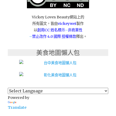
白
飯、
冰
Vickey Loves Beauty網站上的
淇
所有圖文，皆由
vickeywei
製作
淋
以
創用CC 姓名標示
–
非商業性
吃
–
禁止改作
4.0 國際 授權條款
釋出。
到
飽！！"
美食地圖懶人包
Powered by
Translate