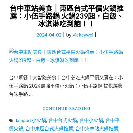
台中車站美食｜東區台式平價火鍋推
薦：小伍手路鍋 火鍋239起，白飯、
冰淇淋吃到飽！！
2024-04-02
|
by
vickeywei
|
台中聚餐｜大智路美食｜台中必吃火鍋平價又實在：小
伍手路鍋 2024最強平價小火鍋：小伍手路鍋 提供經典
台味手路 …
"台
CONTINUE READING
中
lalaport小火鍋
,
台中台式火鍋
,
台中小火鍋
,
台中平
車
站
價火鍋
,
台中東區台式火鍋推薦
,
台中火車站火鍋推薦
,