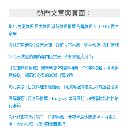
熱門文章與頁面︰
彰化 鹿港傢俱 實木傢俱 系統傢俱推薦 先進傢俱 X iCAKU愛庫
家居
雲林汽車借款│公營當鋪、政府立案推薦：雲林當鋪-雲科當舖
新北三峽配鎖開鎖專門店推薦：榮錦鎖匙刻印行
【澎湖租車推薦】鴻宇租賃 不踩雷指南：全車隊極新、機場免
費接送，細節控必看的澎湖自駕攻略
彰化美食│日式料理餐廳推薦：阿那祭板前和食_內有讀者優惠
團購優惠│行李箱推薦：Bogazy 皇爵風範 25吋運動款胖胖箱
行李箱
彰化旅遊景點│親子一日遊推薦：今夜星辰休閒農場、白馬的
家、大山牧場、楊桃園休閒農場