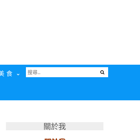
搜
Menu
美食
尋
關
鍵
字:
關於我