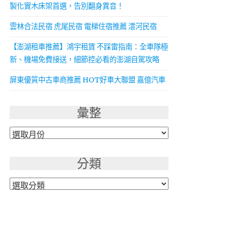
製化實木床架首選，告別翻身異音！
雲林合法民宿 虎尾民宿 電梯住宿推薦 澐河民宿
【澎湖租車推薦】鴻宇租賃 不踩雷指南：全車隊極
新、機場免費接送，細節控必看的澎湖自駕攻略
屏東優質中古車商推薦 HOT好車大聯盟 嘉億汽車
彙整
彙
整
分類
分
類