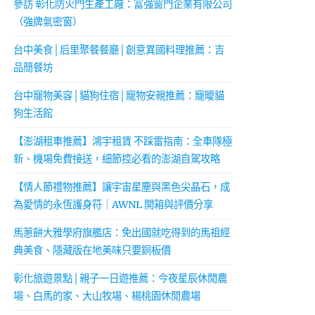
參訪 彰化防火門生產工廠：富強窗門企業有限公司
（強牌氣密窗）
台中美食│后里聚餐餐廳│創意異國料理推薦：吉
品簡餐坊
台中寵物美容│貓狗住宿│寵物安親推薦：寵曖貓
狗生活館
【澎湖租車推薦】鴻宇租賃 不踩雷指南：全車隊極
新、機場免費接送，細節控必看的澎湖自駕攻略
【情人節禮物推薦】讓宇宙星塵與黑色尖晶石，成
為愛情的永恆護身符｜AWNL 開箱與評價分享
馬蔥餅大雅學府旗艦店：免出國就吃得到的馬祖經
典美食、隱藏版在地美味只要銅板價
彰化旅遊景點│親子一日遊推薦：今夜星辰休閒農
場、白馬的家、大山牧場、楊桃園休閒農場