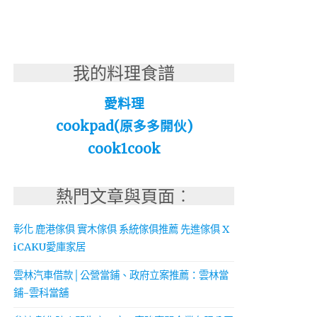
我的料理食譜
愛料理
cookpad(原多多開伙)
cook1cook
熱門文章與頁面︰
彰化 鹿港傢俱 實木傢俱 系統傢俱推薦 先進傢俱 X
iCAKU愛庫家居
雲林汽車借款│公營當鋪、政府立案推薦：雲林當
鋪-雲科當舖