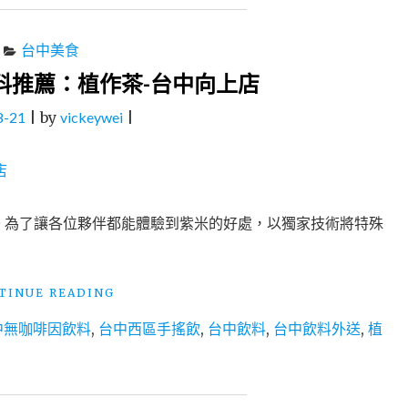
台中美食
料推薦：植作茶-台中向上店
8-21
|
by
vickeywei
|
茶 為了讓各位夥伴都能體驗到紫米的好處，以獨家技術將特殊
"台
TINUE READING
中
中無咖啡因飲料
,
台中西區手搖飲
,
台中飲料
,
台中飲料外送
,
植
美
食
│
西
區