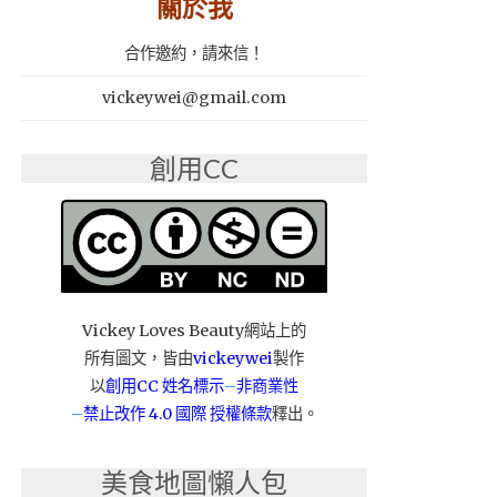
關於我
合作邀約，請來信！
vickeywei@gmail.com
創用CC
Vickey Loves Beauty網站上的
所有圖文，皆由
vickeywei
製作
以
創用CC 姓名標示
–
非商業性
–
禁止改作
4.0 國際 授權條款
釋出。
美食地圖懶人包