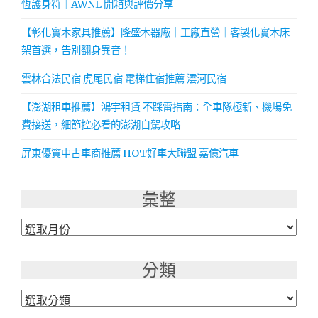
恆護身符｜AWNL 開箱與評價分享
【彰化實木家具推薦】隆盛木器廠｜工廠直營｜客製化實木床
架首選，告別翻身異音！
雲林合法民宿 虎尾民宿 電梯住宿推薦 澐河民宿
【澎湖租車推薦】鴻宇租賃 不踩雷指南：全車隊極新、機場免
費接送，細節控必看的澎湖自駕攻略
屏東優質中古車商推薦 HOT好車大聯盟 嘉億汽車
彙整
彙
整
分類
分
類