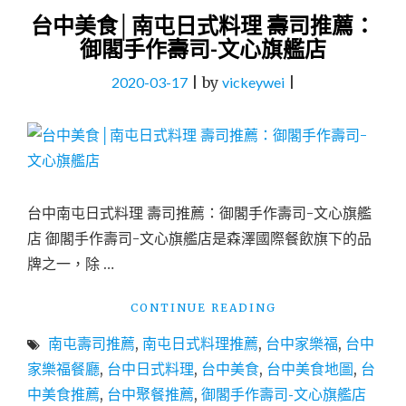
台中美食│南屯日式料理 壽司推薦：
御閣手作壽司-文心旗艦店
2020-03-17
|
by
vickeywei
|
台中南屯日式料理 壽司推薦：御閣手作壽司-文心旗艦
店 御閣手作壽司-文心旗艦店是森澤國際餐飲旗下的品
牌之一，除 …
"台
CONTINUE READING
中
南屯壽司推薦
,
南屯日式料理推薦
,
台中家樂福
,
台中
美
食
家樂福餐廳
,
台中日式料理
,
台中美食
,
台中美食地圖
,
台
│
中美食推薦
,
台中聚餐推薦
,
御閣手作壽司-文心旗艦店
南