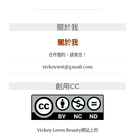
屯
日
式
料
關於我
理
壽
關於我
司
推
合作邀約，請來信！
薦：
御
vickeywei@gmail.com
閣
手
作
創用CC
壽
司-
文
心
旗
艦
店"
Vickey Loves Beauty網站上的