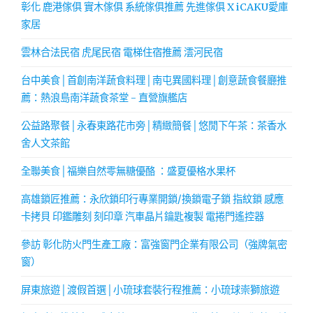
彰化 鹿港傢俱 實木傢俱 系統傢俱推薦 先進傢俱 X iCAKU愛庫
家居
雲林合法民宿 虎尾民宿 電梯住宿推薦 澐河民宿
台中美食│首創南洋蔬食料理│南屯異國料理│創意蔬食餐廳推
薦：熱浪島南洋蔬食茶堂 - 直營旗艦店
公益路聚餐│永春東路花市旁│精緻簡餐│悠閒下午茶：茶香水
舍人文茶館
全聯美食│福樂自然零無糖優酪 ：盛夏優格水果杯
高雄鎖匠推薦：永欣鎖印行專業開鎖/換鎖電子鎖 指紋鎖 感應
卡拷貝 印鑑雕刻 刻印章 汽車晶片鑰匙複製 電捲門遙控器
參訪 彰化防火門生產工廠：富強窗門企業有限公司（強牌氣密
窗）
屏東旅遊│渡假首選│小琉球套裝行程推薦：小琉球崇獅旅遊