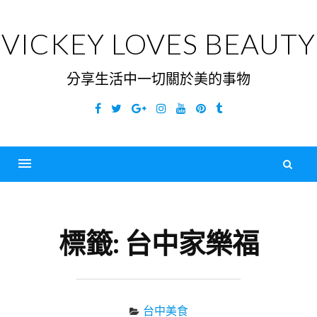
Skip
to
VICKEY LOVES BEAUTY
content
分享生活中一切關於美的事物
Facebook
Twitter
Google
Instagram
YouTube
Pinterest
Tumblr
Plus
搜
尋
Menu
關
鍵
標籤:
台中家樂福
字
台中美食