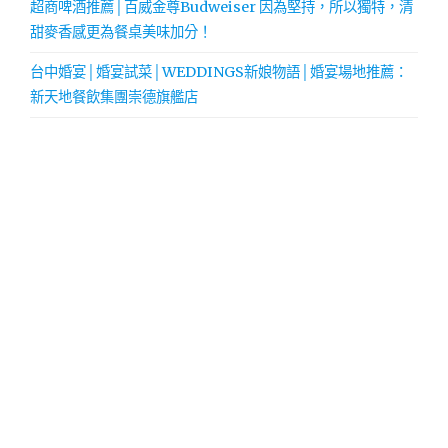
超商啤酒推薦│百威金尊Budweiser 因為堅持，所以獨特，清
甜麥香感更為餐桌美味加分！
台中婚宴│婚宴試菜│WEDDINGS新娘物語│婚宴場地推薦：
新天地餐飲集團崇德旗艦店