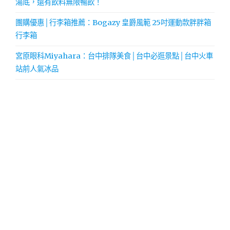
湯底，還有飲料無限暢飲！
團購優惠│行李箱推薦：Bogazy 皇爵風範 25吋運動款胖胖箱
行李箱
宮原眼科Miyahara：台中排隊美食│台中必逛景點│台中火車
站前人氣冰品