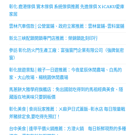
彰化 鹿港傢俱 實木傢俱 系統傢俱推薦 先進傢俱 X iCAKU愛庫
家居
雲林汽車借款│公營當鋪、政府立案推薦：雲林當鋪-雲科當舖
新北三峽配鎖開鎖專門店推薦：榮錦鎖匙刻印行
參訪 彰化防火門生產工廠：富強窗門企業有限公司（強牌氣密
窗）
彰化旅遊景點│親子一日遊推薦：今夜星辰休閒農場、白馬的
家、大山牧場、楊桃園休閒農場
馬蔥餅大雅學府旗艦店：免出國就吃得到的馬祖經典美食、隱
藏版在地美味只要銅板價
彰化美食│食尚玩家推薦：ㄨ麻尹日式蓋飯-彰水店 每日限量戰
斧豬排定食,要吃得先預訂！
台中美食│逢甲平價火鍋推薦：方澄火鍋 每日新鮮現熬的多種