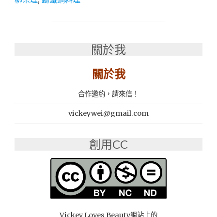
購
開
箱
│
關於我
柳
宗
理
關於我
南
部
合作邀約，請來信！
鐵
器
vickeywei@gmail.com
雙
耳
淺
創用CC
鍋
│
入
手
日
本
大
Vickey Loves Beauty網站上的