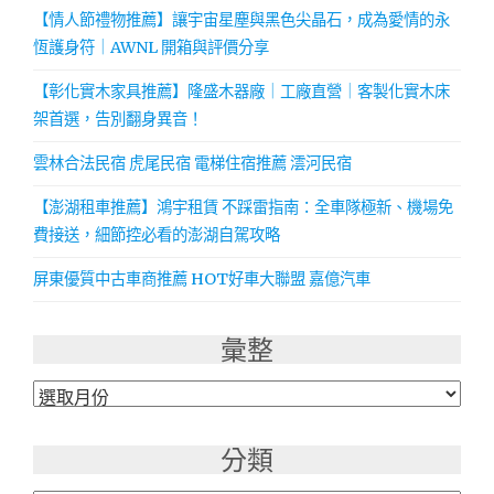
【情人節禮物推薦】讓宇宙星塵與黑色尖晶石，成為愛情的永
恆護身符｜AWNL 開箱與評價分享
【彰化實木家具推薦】隆盛木器廠｜工廠直營｜客製化實木床
架首選，告別翻身異音！
雲林合法民宿 虎尾民宿 電梯住宿推薦 澐河民宿
【澎湖租車推薦】鴻宇租賃 不踩雷指南：全車隊極新、機場免
費接送，細節控必看的澎湖自駕攻略
屏東優質中古車商推薦 HOT好車大聯盟 嘉億汽車
彙整
彙
整
分類