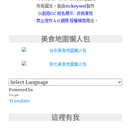
師
所有圖文，皆由
vickeywei
製作
精
以
創用CC 姓名標示
–
非商業性
品
–
禁止改作
4.0 國際 授權條款
釋出。
廚
具
│
美食地圖懶人包
蕃
茄
雞
肉
咖
哩
快
速
上
Powered by
桌！"
Translate
這裡有我