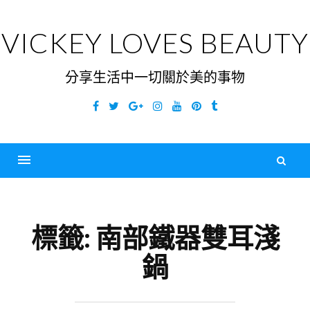
Skip
to
VICKEY LOVES BEAUTY
content
分享生活中一切關於美的事物
Facebook
Twitter
Google
Instagram
YouTube
Pinterest
Tumblr
Plus
搜
尋
Menu
關
鍵
標籤:
南部鐵器雙耳淺
字
鍋