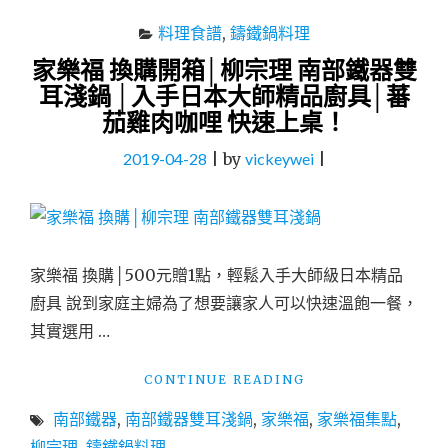
料理食譜
,
鑄鐵鍋料理
家樂福 換購開箱│柳宗理 南部鐵器雙
耳淺鍋 │入手日本大師精品廚具│蕃
茄雞肉咖哩 快速上桌！
2019-04-28
|
by
vickeywei
|
家樂福 換購│500元贈1點，輕鬆入手大師級日本精品
廚具 說到家庭主婦為了想要讓家人可以快速溫飽一餐，
其實選用 …
"家
CONTINUE READING
樂
南部鐵器
,
南部鐵器雙耳淺鍋
,
家樂福
,
家樂福集點
,
福
換
柳宗理
,
鑄鐵鍋料理