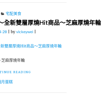
宅配美食
全新雙層厚燒Hit商品～芝麻厚燒年輪
4-28
|
by
vickeywei
|
－芝麻厚燒年輪
"（美
TINUE READING
食）
彌月蛋糕
元
樂
年
輪
蛋
糕