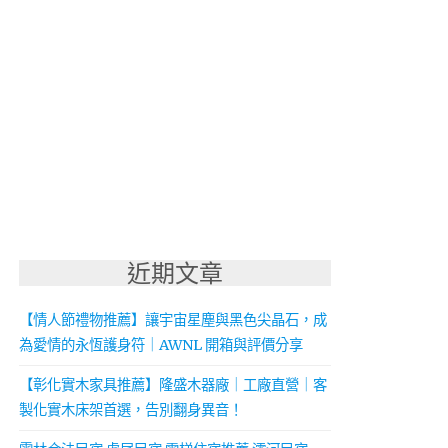
近期文章
【情人節禮物推薦】讓宇宙星塵與黑色尖晶石，成
為愛情的永恆護身符｜AWNL 開箱與評價分享
【彰化實木家具推薦】隆盛木器廠｜工廠直營｜客
製化實木床架首選，告別翻身異音！