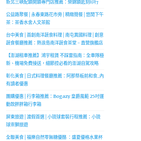
新北三峽配鎖開鎖專門店推薦：榮錦鎖匙刻印行
公益路聚餐│永春東路花市旁│精緻簡餐│悠閒下午
茶：茶香水舍人文茶館
台中美食│首創南洋蔬食料理│南屯異國料理│創意
蔬食餐廳推薦：熱浪島南洋蔬食茶堂 - 直營旗艦店
【澎湖租車推薦】鴻宇租賃 不踩雷指南：全車隊極
新、機場免費接送，細節控必看的澎湖自駕攻略
彰化美食│日式料理餐廳推薦：阿那祭板前和食_內
有讀者優惠
團購優惠│行李箱推薦：Bogazy 皇爵風範 25吋運
動款胖胖箱行李箱
屏東旅遊│渡假首選│小琉球套裝行程推薦：小琉
球崇獅旅遊
全聯美食│福樂自然零無糖優酪 ：盛夏優格水果杯