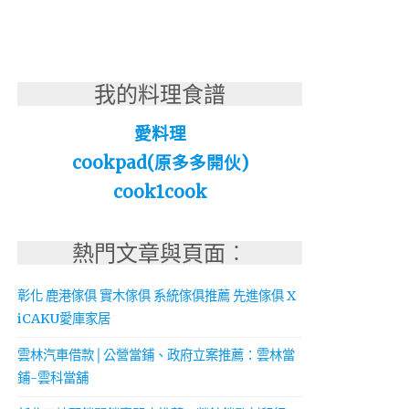
我的料理食譜
愛料理
cookpad(原多多開伙)
cook1cook
熱門文章與頁面︰
彰化 鹿港傢俱 實木傢俱 系統傢俱推薦 先進傢俱 X
iCAKU愛庫家居
雲林汽車借款│公營當鋪、政府立案推薦：雲林當
鋪-雲科當舖