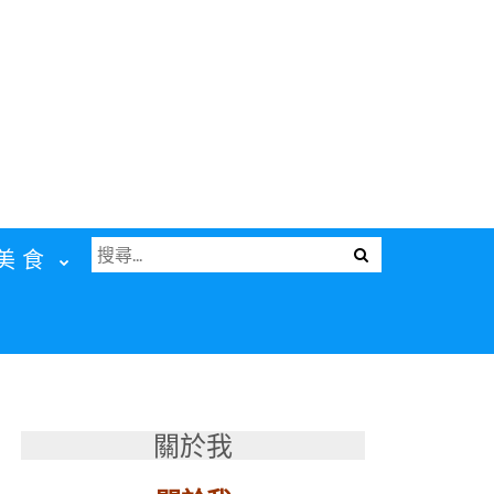
搜
Menu
美食
尋
關
鍵
字:
關於我