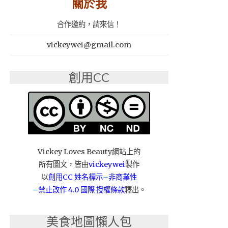
關於我
合作邀約，請來信！
vickeywei@gmail.com
創用CC
Vickey Loves Beauty網站上的
所有圖文，皆由
vickeywei
製作
以
創用CC 姓名標示
–
非商業性
–
禁止改作
4.0 國際 授權條款
釋出。
美食地圖懶人包