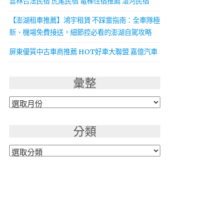
雲林合法民宿 虎尾民宿 電梯住宿推薦 澐河民宿
【澎湖租車推薦】鴻宇租賃 不踩雷指南：全車隊極
新、機場免費接送，細節控必看的澎湖自駕攻略
屏東優質中古車商推薦 HOT好車大聯盟 嘉億汽車
彙整
彙
整
分類
分
類