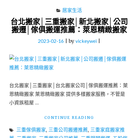
居家生活
台北搬家│三重搬家│新北搬家│公司
搬遷│傢俱搬運推薦：萊恩精緻搬家
2023-02-16
|
by
vickeywei
|
台北搬家│三重搬家│台北搬家公司│傢俱搬運推薦：萊
恩精緻搬家 萊恩精緻搬家 提供多樣搬家服務，不管是
小資族租屋 …
"台
CONTINUE READING
北
三重傢俱搬家
,
三重公司搬遷推薦
,
三重家庭搬家推
搬
家