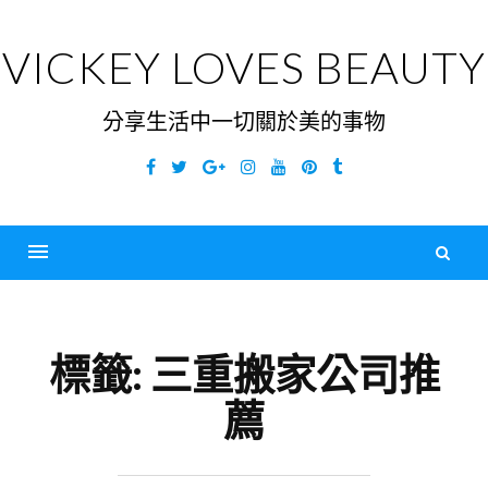
Skip
to
VICKEY LOVES BEAUTY
content
分享生活中一切關於美的事物
Facebook
Twitter
Google
Instagram
YouTube
Pinterest
Tumblr
Plus
搜
尋
Menu
關
鍵
標籤:
三重搬家公司推
字
薦