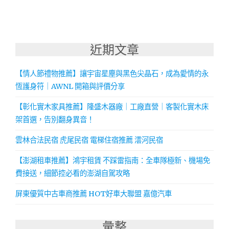
近期文章
【情人節禮物推薦】讓宇宙星塵與黑色尖晶石，成為愛情的永
恆護身符｜AWNL 開箱與評價分享
【彰化實木家具推薦】隆盛木器廠｜工廠直營｜客製化實木床
架首選，告別翻身異音！
雲林合法民宿 虎尾民宿 電梯住宿推薦 澐河民宿
【澎湖租車推薦】鴻宇租賃 不踩雷指南：全車隊極新、機場免
費接送，細節控必看的澎湖自駕攻略
屏東優質中古車商推薦 HOT好車大聯盟 嘉億汽車
彙整