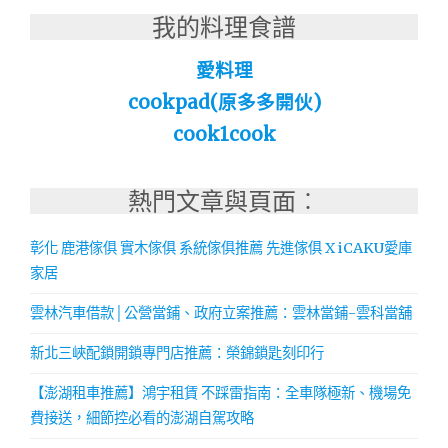
我的料理食譜
愛料理
cookpad(原多多開伙)
cook1cook
熱門文章與頁面︰
彰化 鹿港傢俱 實木傢俱 系統傢俱推薦 先進傢俱 X iCAKU愛庫
家居
雲林汽車借款│公營當鋪、政府立案推薦：雲林當鋪-雲科當舖
新北三峽配鎖開鎖專門店推薦：榮錦鎖匙刻印行
【澎湖租車推薦】鴻宇租賃 不踩雷指南：全車隊極新、機場免
費接送，細節控必看的澎湖自駕攻略