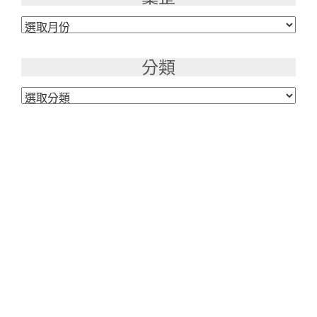
彙
整
分類
分
類