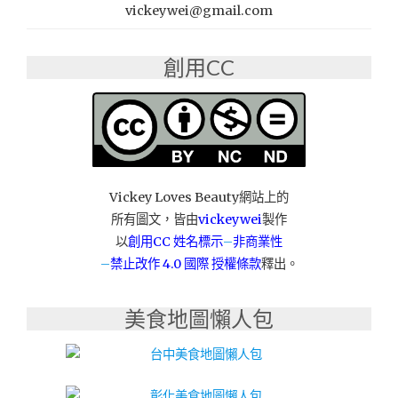
薦：
vickeywei@gmail.com
萊
恩
創用CC
精
緻
搬
家"
Vickey Loves Beauty網站上的
所有圖文，皆由
vickeywei
製作
以
創用CC 姓名標示
–
非商業性
–
禁止改作
4.0 國際 授權條款
釋出。
美食地圖懶人包