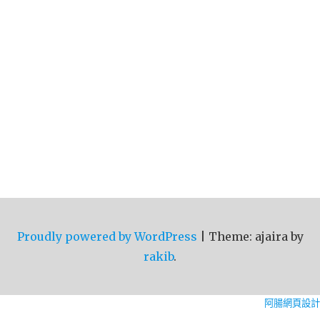
Proudly powered by WordPress
|
Theme: ajaira by
rakib
.
阿腸網頁設計