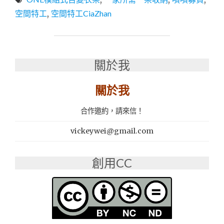
好
物
空間特工
,
空間特工CiaZhan
│
輕
鬆
組
關於我
裝、
超
高
關於我
耐
重：
合作邀約，請來信！
空
間
vickeywei@gmail.com
特
工
CIAZHAN
創用CC
【ONE
模
組
式
百
變