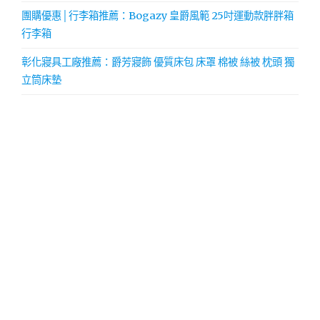
團購優惠│行李箱推薦：Bogazy 皇爵風範 25吋運動款胖胖箱
行李箱
彰化寢具工廠推薦：爵芳寢飾 優質床包 床罩 棉被 絲被 枕頭 獨
立筒床墊