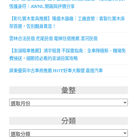
恆護身符｜AWNL 開箱與評價分享
【彰化實木家具推薦】隆盛木器廠｜工廠直營｜客製化實木床
架首選，告別翻身異音！
雲林合法民宿 虎尾民宿 電梯住宿推薦 澐河民宿
【澎湖租車推薦】鴻宇租賃 不踩雷指南：全車隊極新、機場免
費接送，細節控必看的澎湖自駕攻略
屏東優質中古車商推薦 HOT好車大聯盟 嘉億汽車
彙整
彙
整
分類
分