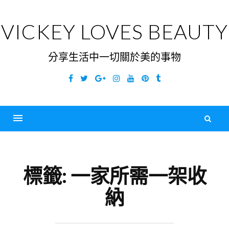
Skip
to
VICKEY LOVES BEAUTY
content
分享生活中一切關於美的事物
Facebook
Twitter
Google
Instagram
YouTube
Pinterest
Tumblr
Plus
搜
尋
Menu
關
鍵
標籤:
一家所需一架收
字
納