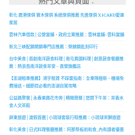
熱門文章與頁面︰
彰化 鹿港傢俱 實木傢俱 系統傢俱推薦 先進傢俱 X iCAKU愛庫
家居
雲林汽車借款│公營當鋪、政府立案推薦：雲林當鋪-雲科當舖
新北三峽配鎖開鎖專門店推薦：榮錦鎖匙刻印行
台中美食│首創南洋蔬食料理│南屯異國料理│創意蔬食餐廳推
薦：熱浪島南洋蔬食茶堂 - 直營旗艦店
【澎湖租車推薦】鴻宇租賃 不踩雷指南：全車隊極新、機場免
費接送，細節控必看的澎湖自駕攻略
公益路聚餐│永春東路花市旁│精緻簡餐│悠閒下午茶：茶香水
舍人文茶館
屏東旅遊│渡假首選│小琉球套裝行程推薦：小琉球崇獅旅遊
彰化美食│日式料理餐廳推薦：阿那祭板前和食_內有讀者優惠