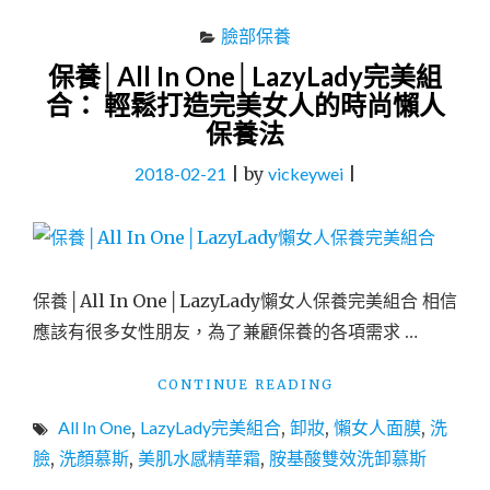
臉部保養
保養│All In One│LazyLady完美組
合： 輕鬆打造完美女人的時尚懶人
保養法
2018-02-21
|
by
vickeywei
|
保養│All In One│LazyLady懶女人保養完美組合 相信
應該有很多女性朋友，為了兼顧保養的各項需求 …
"保
CONTINUE READING
養
All In One
,
LazyLady完美組合
,
卸妝
,
懶女人面膜
,
洗
│ALL
IN
臉
,
洗顏慕斯
,
美肌水感精華霜
,
胺基酸雙效洗卸慕斯
ONE│LAZYLADY