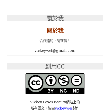
完
美
組
關於我
合：
輕
鬆
關於我
打
造
合作邀約，請來信！
完
美
vickeywei@gmail.com
女
人
的
創用CC
時
尚
懶
人
保
養
法"
Vickey Loves Beauty網站上的
所有圖文，皆由
vickeywei
製作