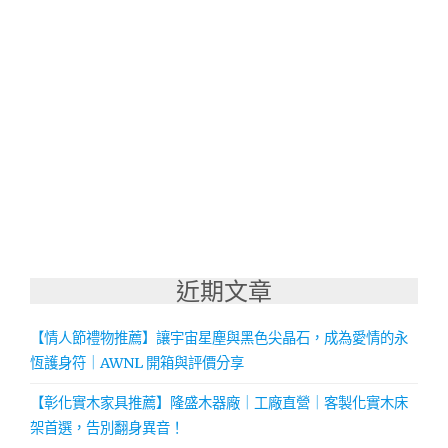
近期文章
【情人節禮物推薦】讓宇宙星塵與黑色尖晶石，成為愛情的永
恆護身符｜AWNL 開箱與評價分享
【彰化實木家具推薦】隆盛木器廠｜工廠直營｜客製化實木床
架首選，告別翻身異音！