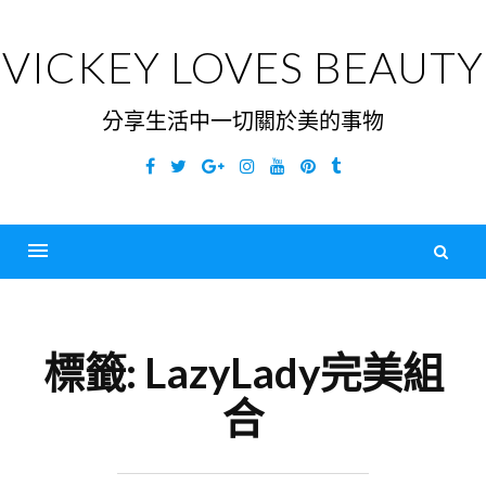
Skip
to
VICKEY LOVES BEAUTY
content
分享生活中一切關於美的事物
Facebook
Twitter
Google
Instagram
YouTube
Pinterest
Tumblr
Plus
搜
尋
Menu
關
鍵
標籤:
LazyLady完美組
字
合