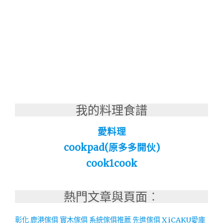
我的料理食譜
愛料理
cookpad(原多多開伙)
cook1cook
熱門文章與頁面︰
彰化 鹿港傢俱 實木傢俱 系統傢俱推薦 先進傢俱 X iCAKU愛庫