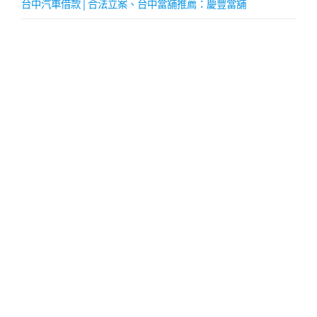
台中汽車借款│合法立案、台中當舖推薦：慶豐當舖