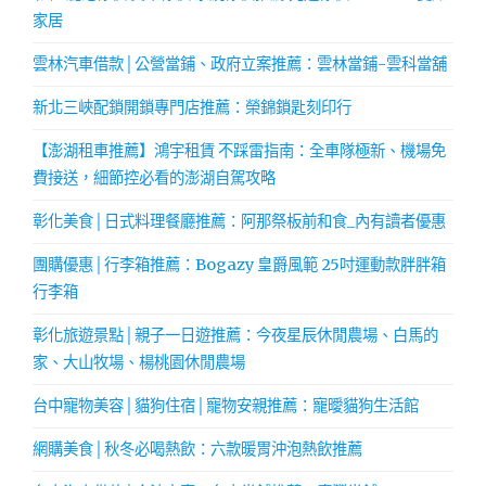
家居
雲林汽車借款│公營當鋪、政府立案推薦：雲林當鋪-雲科當舖
新北三峽配鎖開鎖專門店推薦：榮錦鎖匙刻印行
【澎湖租車推薦】鴻宇租賃 不踩雷指南：全車隊極新、機場免
費接送，細節控必看的澎湖自駕攻略
彰化美食│日式料理餐廳推薦：阿那祭板前和食_內有讀者優惠
團購優惠│行李箱推薦：Bogazy 皇爵風範 25吋運動款胖胖箱
行李箱
彰化旅遊景點│親子一日遊推薦：今夜星辰休閒農場、白馬的
家、大山牧場、楊桃園休閒農場
台中寵物美容│貓狗住宿│寵物安親推薦：寵曖貓狗生活館
網購美食│秋冬必喝熱飲：六款暖胃沖泡熱飲推薦