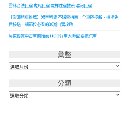
雲林合法民宿 虎尾民宿 電梯住宿推薦 澐河民宿
【澎湖租車推薦】鴻宇租賃 不踩雷指南：全車隊極新、機場免
費接送，細節控必看的澎湖自駕攻略
屏東優質中古車商推薦 HOT好車大聯盟 嘉億汽車
彙整
彙
整
分類
分
類