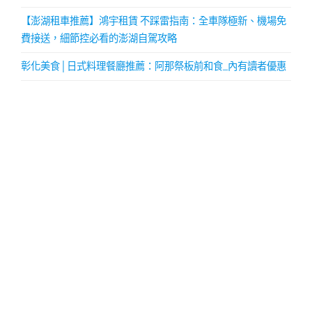
【澎湖租車推薦】鴻宇租賃 不踩雷指南：全車隊極新、機場免
費接送，細節控必看的澎湖自駕攻略
彰化美食│日式料理餐廳推薦：阿那祭板前和食_內有讀者優惠