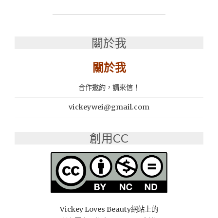
摩
機
推
薦，
關於我
告
別
關於我
僵
硬
合作邀約，請來信！
酸
痛：
vickeywei@gmail.com
OGAWA
奧
佳
創用CC
華、
FUJI、
TOKUYO"
Vickey Loves Beauty網站上的