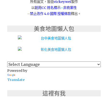
所有圖文，皆由
vickeywei
製作
以
創用CC 姓名標示
–
非商業性
–
禁止改作
4.0 國際 授權條款
釋出。
美食地圖懶人包
Powered by
Translate
這裡有我