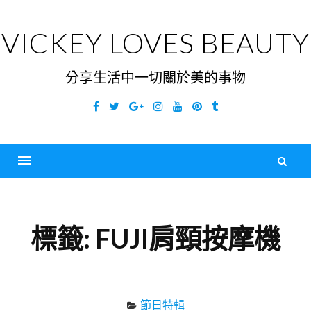
Skip
to
VICKEY LOVES BEAUTY
content
分享生活中一切關於美的事物
Facebook
Twitter
Google
Instagram
YouTube
Pinterest
Tumblr
Plus
搜
尋
Menu
關
鍵
標籤:
FUJI肩頸按摩機
字
節日特輯