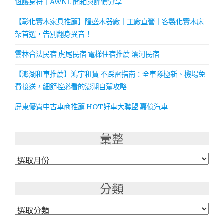
恆護身符｜AWNL 開箱與評價分享
【彰化實木家具推薦】隆盛木器廠｜工廠直營｜客製化實木床
架首選，告別翻身異音！
雲林合法民宿 虎尾民宿 電梯住宿推薦 澐河民宿
【澎湖租車推薦】鴻宇租賃 不踩雷指南：全車隊極新、機場免
費接送，細節控必看的澎湖自駕攻略
屏東優質中古車商推薦 HOT好車大聯盟 嘉億汽車
彙整
彙
整
分類
分
類