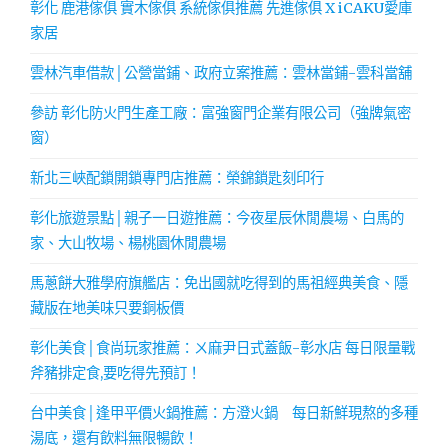
彰化 鹿港傢俱 實木傢俱 系統傢俱推薦 先進傢俱 X iCAKU愛庫
家居
雲林汽車借款│公營當鋪、政府立案推薦：雲林當鋪-雲科當舖
參訪 彰化防火門生產工廠：富強窗門企業有限公司（強牌氣密
窗）
新北三峽配鎖開鎖專門店推薦：榮錦鎖匙刻印行
彰化旅遊景點│親子一日遊推薦：今夜星辰休閒農場、白馬的
家、大山牧場、楊桃園休閒農場
馬蔥餅大雅學府旗艦店：免出國就吃得到的馬祖經典美食、隱
藏版在地美味只要銅板價
彰化美食│食尚玩家推薦：ㄨ麻尹日式蓋飯-彰水店 每日限量戰
斧豬排定食,要吃得先預訂！
台中美食│逢甲平價火鍋推薦：方澄火鍋 每日新鮮現熬的多種
湯底，還有飲料無限暢飲！